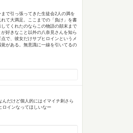
まで引っ張ってきた生徒会2人の満を
見れて大満足。ここまでの「負け」を書
示してくれたのならこの物語の顛末まで
とが好きなこと以外の八奈見さんを知ら
盲点で、彼女だけサブヒロインというメ
感覚がある。無意識に一線を引いてるの
なんだけど個人的にはイマイチ刺さら
ヒロインなってほしいなー