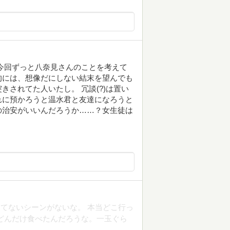
今回ずっと八奈見さんのことを考えて
的には、想像だにしない結末を望んでも
されてた人いたし。 冗談(?)は置い
れに預かろうと温水君と友達になろうと
の治安がいいんだろうか……？女生徒は
てないシーンがないな。 本当どこ行っ
どんだけ食べたんだろうな。一玉ぐら