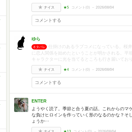
ナイス
★5
コメント(
0
)
2026/08/04
ゆら
仕掛けのあるラブコメになっている。桜
ネタバレ
に恋人関係を始めたということが明かされる。平
キャラクターに光を当てるところも行き届いてお
ナイス
★4
コメント(
0
)
2026/08/04
ENTER
ようやく読了。季節と合う夏の話。これからのマ
な負けヒロインを作っていく形のなるのかな？そし
ょうか···
ナイス
★13
コメント(
0
)
2026/08/04