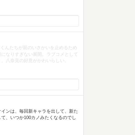
井くんたちが親のいさかいを止めるため
坦になりすぎない展開。ラブコメとして
り、八奈見の好意がかわいらしい。
ケインは、毎回新キャラを出して、新た
て、いつか100カノみたくなるのでし