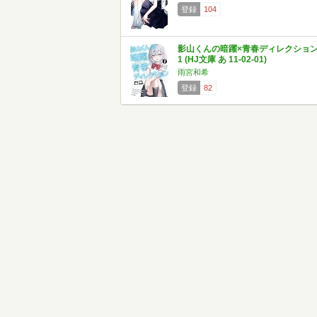
登録
104
影山くんの暗躍×青春ディレクショ
1 (HJ文庫 あ 11-02-01)
雨宮和希
登録
82