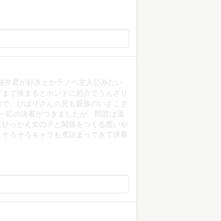
桜井君が好きとかラノベ主人公みたい
ざまで挟まるとホントに厄介でうんざり
ので、ひばりさんの兄も親族のいざこざ
一応の決着がつきましたが、問題は温
えひっかえ女の子と関係をつくる悪いや
、そろそろキャラも煮詰まってきて決着