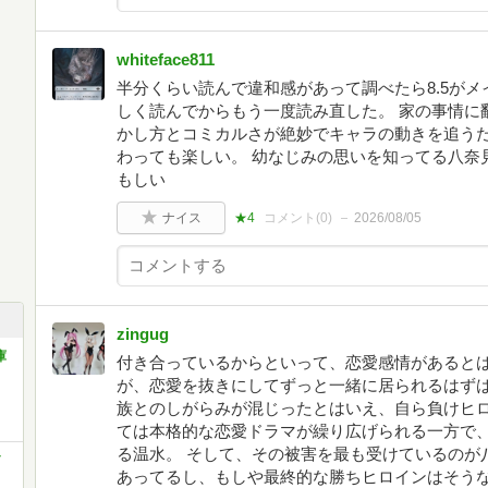
whiteface811
半分くらい読んで違和感があって調べたら8.5が
しく読んでからもう一度読み直した。 家の事情に
かし方とコミカルさが絶妙でキャラの動きを追う
わっても楽しい。 幼なじみの思いを知ってる八奈
もしい
ナイス
★4
コメント(
0
)
2026/08/05
zingug
庫
付き合っているからといって、恋愛感情があるとは
が、恋愛を抜きにしてずっと一緒に居られるはずは
族とのしがらみが混じったとはいえ、自ら負けヒロ
ては本格的な恋愛ドラマが繰り広げられる一方で
る温水。 そして、その被害を最も受けているのが
あってるし、もしや最終的な勝ちヒロインはそう