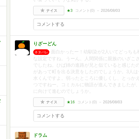
ナイス
★3
コメント(
0
)
2026/08/03
い
りざーどん
面白かったー！幼馴染が2人いてどっちも
ネタバレ
な設定ですね。うーん。人間関係に親族のいざこ
でしたね。ひば姉の進路が兄と似ていると感じた
があって町を出る決意をしたのでしょうか。3人は
水くんですよ。弱ったところに優しくし、とっか
つですねー。コミカルに物語が進んできましたが
に向けて進むのでしょうか。
だ
ナイス
★16
コメント(
0
)
2026/08/03
ドラム