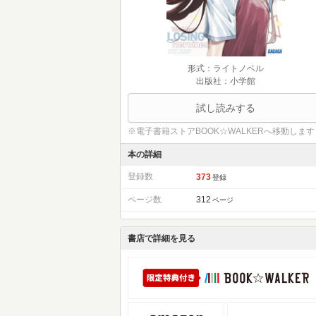
形式：ライトノベル
出版社：小学館
試し読みする
※電子書籍ストアBOOK☆WALKERへ移動します
本の詳細
登録数
373
登録
ページ数
312
ページ
書店で詳細を見る