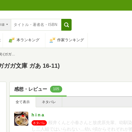
n和書
は
本ランキング
作家ランキング
 16-11)
ガガ文庫 ガあ 16-11)
感想・レビュー
105
全て表示
ネタバレ
h i n a
桜井くんと小春さんと放虎原先輩。幼馴
ネタバレ
し三人組ではいられない…幼い頃からそれぞれが