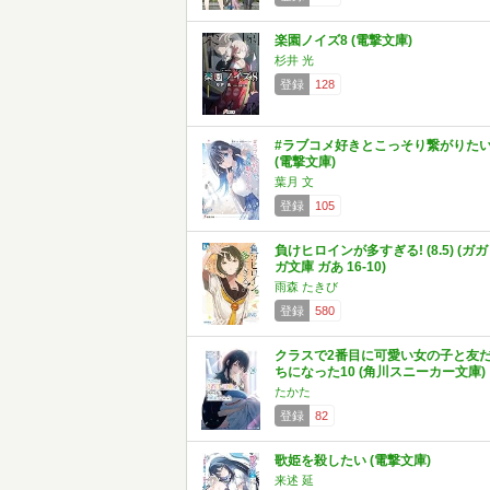
楽園ノイズ8 (電撃文庫)
杉井 光
登録
128
#ラブコメ好きとこっそり繋がりた
(電撃文庫)
葉月 文
登録
105
負けヒロインが多すぎる! (8.5) (ガガ
ガ文庫 ガあ 16-10)
雨森 たきび
登録
580
クラスで2番目に可愛い女の子と友
ちになった10 (角川スニーカー文庫)
たかた
登録
82
歌姫を殺したい (電撃文庫)
来述 延