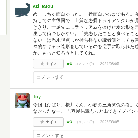
azi_tarou
めーっちゃ面白かった。一番面白い巻まである。今
持しての主役回で、上質な恋愛トライアングルが
ききり、一足先にモラトリアムを抜けた愛の形を
座して待つしかない。「失恋したことと食べるこ
ない」は温水視点しか持ち得ない読者側としても
タ的なキャラ造形をしているのを逆手に取られた
か、もっと知ろうとしてくれ。
ナイス
★8
コメント(
0
)
2026/08/05
Toy
今回はひばり、桜井くん、小春の三角関係の巻。 
なかったなー。 志喜屋先輩もっと出てきてメイン
ナイス
★3
コメント(
0
)
2026/08/05