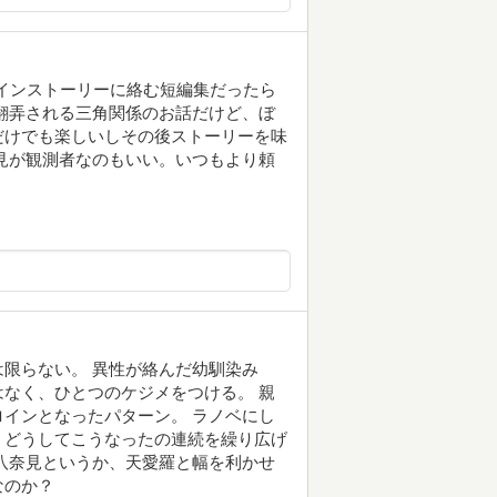
メインストーリーに絡む短編集だったら
翻弄される三角関係のお話だけど、ぼ
だけでも楽しいしその後ストーリーを味
見が観測者なのもいい。いつもより頼
限らない。 異性が絡んだ幼馴染み
なく、ひとつのケジメをつける。 親
インとなったパターン。 ラノベにし
、どうしてこうなったの連続を繰り広げ
八奈見というか、天愛羅と幅を利かせ
なのか？