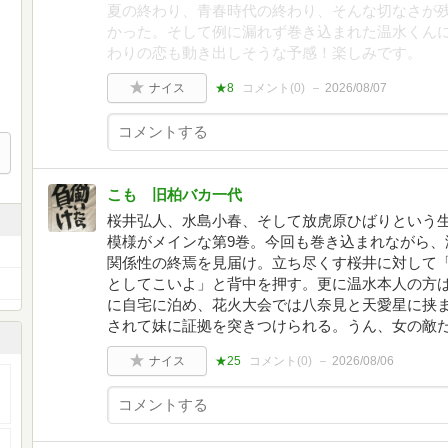
夏の終わり、青春時代の終わり、そんな切なさが
かった。そして例に漏れず巻き込まれた温水くん
わりの恋も動き出しそうな予感！楽しみです。
ナイス
★8
コメント(
0
)
2026/08/07
こも 旧柏バカ一代
桜井弘人、水島小春、そして放虎原ひばりという
模様がメインな第9巻。今回も巻き込まれながら、
関係性の終焉を見届け。立ち尽くす桜井に対して
としてこいよ」と背中を押す。更に温水本人の方
に自宅に泊め、花火大会では八奈見と天愛星に挟
されて妹に証拠を突きつけられる。うん、女の敵
ナイス
★25
コメント(
0
)
2026/08/06