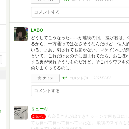
LABO
どうしてこうなった……が連続の回。 温水君は、
るから、一方通行ではなさそうなんだけど、個人
いる。まあ、刺されても驚かない。マケインに頭突き
といて、これだけ女の子に囲まれてたら、おこぼ
する男が現れそうなものだけど、そこはツワブキ
尖りまくってるのに。
ナイス
★5
コメント(
0
)
2026/08/03
リューキ
庫
八奈見さんが出てきたシーンで何も口にし
ネタバレ
ても食べて食べて食べていたな。 最後のスイカも
い食っていそうな気がする。