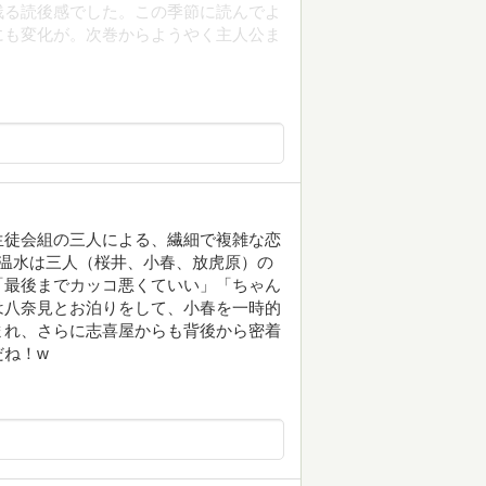
残る読後感でした。この季節に読んでよ
にも変化が。次巻からようやく主人公ま
生徒会組の三人による、繊細で複雑な恋
温水は三人（桜井、小春、放虎原）の
「最後までカッコ悪くていい」「ちゃん
は八奈見とお泊りをして、小春を一時的
まれ、さらに志喜屋からも背後から密着
だね！w