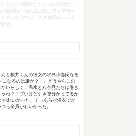
ィアラという明確なライバルが現れたこ
女の敵感も一気に急上昇。ティアラへ
しまいそうだが。 ただ焼塩のしっと
彼女か。
くんと桜井くんの彼女の水島小春氏なる
ンになるのは誰か？！、どうやらこの
でないらしく、温水と八奈見たちは巻き
じゃね？ニブいけど引き際分かってるか
でかわいかった。てぃあらが浴衣でか
いつら全員かわいかった。