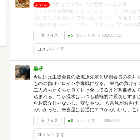
今回はサブキャラの恋愛＋八奈見回。テ
ネタバレ
とで八奈見も積極的になっている。 一方で温水の
の回答を次巻あたりでやらないとヘイトが溜まって
ン
り感がやはりいい。ファムファタールに近いのは
ナイス
★5
コメント(
0
)
2026/08/01
黒砂
今回は元生徒会長の放虎原先輩と現副会長の桜井
ものの負けヒロイン争奪戦になる。 栄光の負けイ
二人めちゃくちゃ長く付き合ってるけど関係進ん
込まれる。てか温水はいつも積極的に親切しすぎ
らお節介じゃないし、変なやつ。 八奈見がおさげ
わいかった。志喜屋は普通にエロかわいいし、こ
ナイス
★8
コメント(
0
)
2026/08/01