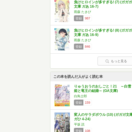
負けヒロインが多すぎる! (7) (ガガガ
文庫 ガあ 16-7)
雨森 たきび
登録
987
負けヒロインが多すぎる! (8) (ガガガ
文庫 ガあ 16-9)
雨森 たきび
登録
846
もっと見る
この本を読んだ人がよく読む本
りゅうおうのおしごと！21 ～白雪
姫と竜王の結婚～ (GA文庫)
白鳥士郎
登録
159
変人のサラダボウル (10) (ガガガ文
ガひ 4-24)
平坂 読
登録
108