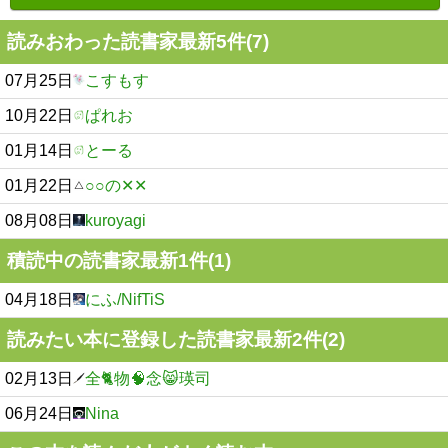
読みおわった読書家最新5件(7)
07月25日
こすもす
10月22日
ぱれお
01月14日
とーる
01月22日
○○の✕✕
08月08日
kuroyagi
積読中の読書家最新1件(1)
04月18日
にふ/NifTiS
読みたい本に登録した読書家最新2件(2)
02月13日
全🐈物🧠念😸瑛司
06月24日
Nina