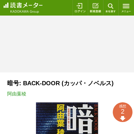
ログイン
新規登録
本を探
暗号: BACK-DOOR (カッパ・ノベルス)
阿由葉稜
感想
2