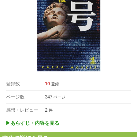
登録数
10
登録
ページ数
347
ページ
感想・レビュー
2
件
▶︎あらすじ・内容を見る