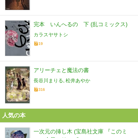
完本 いんへるの 下 (乱コミックス)
カラスヤサトシ
19
アリーチェと魔法の書
長谷川まりる
松井あやか
316
人気の本
一次元の挿し木 (宝島社文庫 『このミ