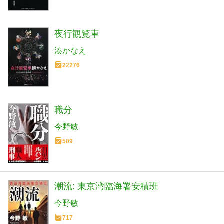
夜行観覧車
湊かなえ
22276
職分
今野敏
509
潮流: 東京湾臨海署安積班
今野敏
717