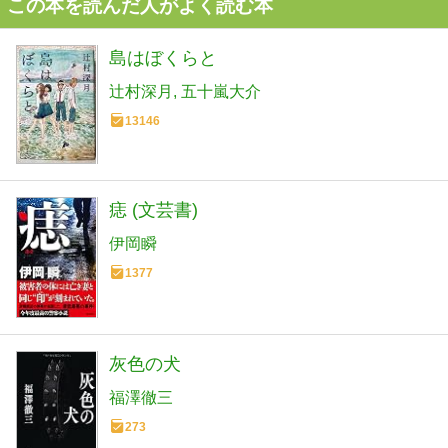
この本を読んだ人がよく読む本
島はぼくらと
辻村深月
五十嵐大介
13146
痣 (文芸書)
伊岡瞬
1377
灰色の犬
福澤徹三
273