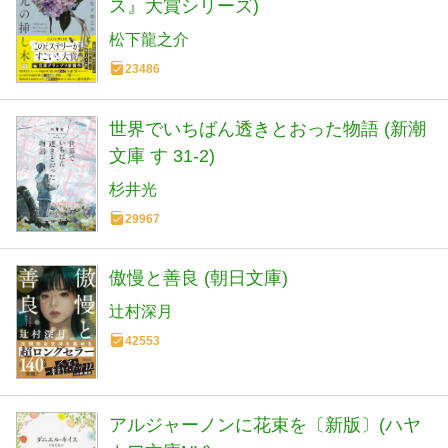
ス』大賞シリーズ)
松下龍之介
23486
世界でいちばん透きとおった物語 (新潮
文庫 す 31-2)
杉井光
29967
傲慢と善良 (朝日文庫)
辻村深月
42553
アルジャーノンに花束を〔新版〕(ハヤ