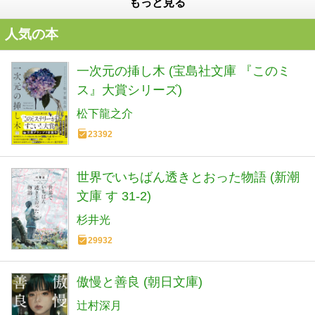
もっと見る
人気の本
一次元の挿し木 (宝島社文庫 『このミ
ス』大賞シリーズ)
松下龍之介
23392
世界でいちばん透きとおった物語 (新潮
文庫 す 31-2)
杉井光
29932
傲慢と善良 (朝日文庫)
辻村深月