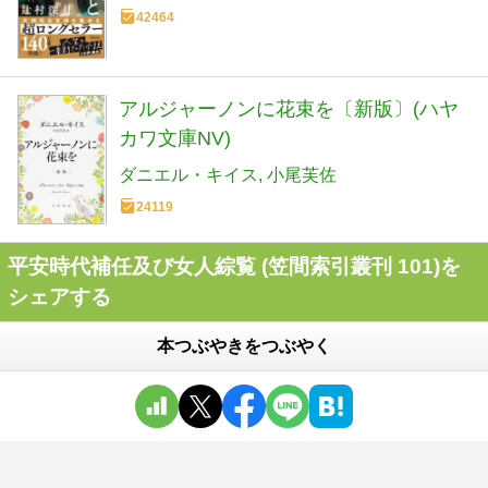
42464
アルジャーノンに花束を〔新版〕(ハヤ
カワ文庫NV)
ダニエル・キイス
小尾芙佐
24119
平安時代補任及び女人綜覧 (笠間索引叢刊 101)を
シェアする
本つぶやきをつぶやく