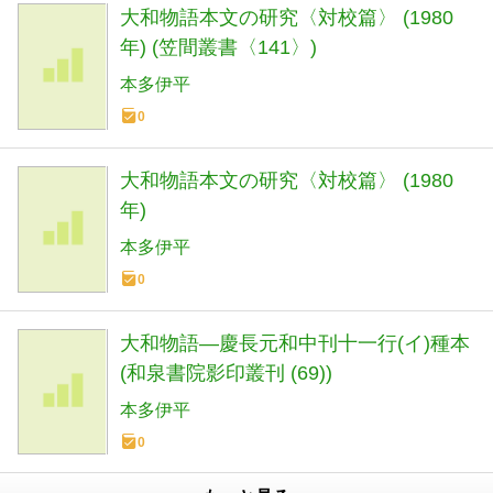
大和物語本文の研究〈対校篇〉 (1980
年) (笠間叢書〈141〉)
本多伊平
0
大和物語本文の研究〈対校篇〉 (1980
年)
本多伊平
0
大和物語―慶長元和中刊十一行(イ)種本
(和泉書院影印叢刊 (69))
本多伊平
0