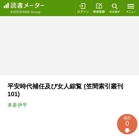
ログイン
新規登録
本を探
平安時代補任及び女人綜覧 (笠間索引叢刊
101)
本多伊平
感想
0