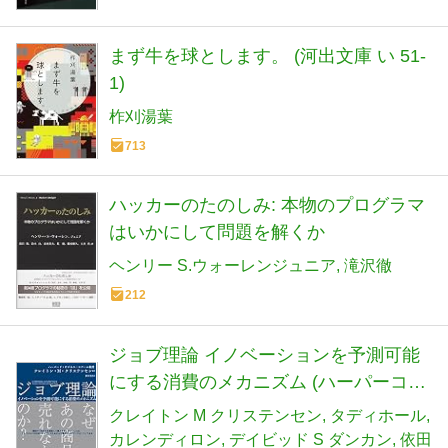
まず牛を球とします。 (河出文庫 い 51-
1)
柞刈湯葉
713
ハッカーのたのしみ: 本物のプログラマ
はいかにして問題を解くか
ヘンリー S.ウォーレンジュニア
滝沢徹
212
ジョブ理論 イノベーションを予測可能
にする消費のメカニズム (ハーパーコリ
ンズ・ノンフィクション)
クレイトン M クリステンセン
タディホール
カレンディロン
デイビッド S ダンカン
依田