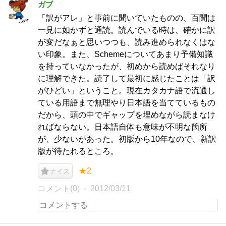
ガブ
「訳がアレ」と事前に聞いていたものの、百聞は
一見に如かずと通読。読んでいる時は、確かに訳
が変だなぁと思いつつも、読み進められなくはな
い印象。また、Schemeについてあまり予備知識
を持っていなかったが、初めから読めばそれなり
に理解できた。読了して最初に感じたことは「訳
がひどい」ということ。現在カタカナ語で流通し
ている用語まで無理やり日本語を当てているもの
だから、頭の中でギャップを埋めながら読まなけ
ればならない。日本語自体も意味が不明な箇所
が、少ないがあった。初版から10年なので、新訳
版が待たれるところ。
★2
ナイス
コメント(0)
2012/03/11