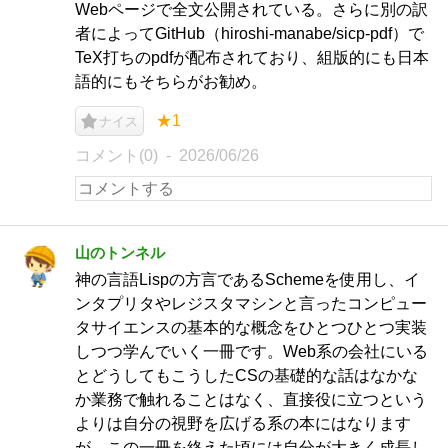
Webページで全文公開されている。さらに別の訳
者によってGitHub（hiroshi-manabe/sicp-pdf）で
TeX打ちのpdfが配布されており、組版的にも日本
語的にもそちらがお勧め。
★1
ナイス
コメント(0)
2026/06/26
山のトンネル
神の言語Lispの方言であるSchemeを使用し、イ
ンタプリタやレジスタマシンと言ったコンピュー
タサイエンスの基本的な概念をひとつひとつ実装
しつつ学んでいく一冊です。Web系の会社にいる
とどうしてもこうしたCSの基礎的な話はなかな
か業務で触れることはなく、直接役に立つという
よりは自分の視野を広げる系の本にはなります
が、この一冊を終えた頃には自分が大きく成長し