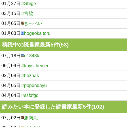
01月27日
Shige
03月15日
宮脇
01月05日
きっぺい
01月03日
hogeoka toru
積読中の読書家最新5件(53)
07月18日
d1348k
06月09日
tinyschemer
02月08日
hoznas
04月05日
popondayu
04月04日
ssfdfgd
読みたい本に登録した読書家最新5件(102)
07月02日
豚肉丸