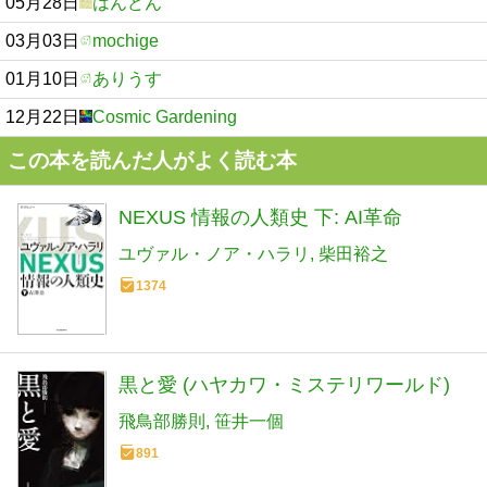
05月28日
はんどん
03月03日
mochige
01月10日
ありうす
12月22日
Cosmic Gardening
この本を読んだ人がよく読む本
NEXUS 情報の人類史 下: AI革命
ユヴァル・ノア・ハラリ
柴田裕之
1374
黒と愛 (ハヤカワ・ミステリワールド)
飛鳥部勝則
笹井一個
891