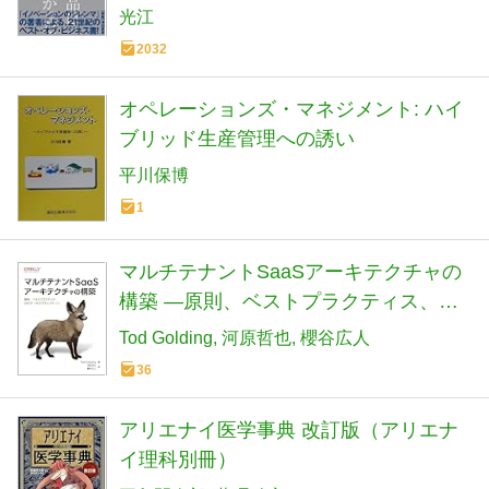
光江
2032
オペレーションズ・マネジメント: ハイ
ブリッド生産管理への誘い
平川保博
1
マルチテナントSaaSアーキテクチャの
構築 ―原則、ベストプラクティス、
AWSアーキテクチャパターン
Tod Golding
河原哲也
櫻谷広人
36
アリエナイ医学事典 改訂版（アリエナ
イ理科別冊）