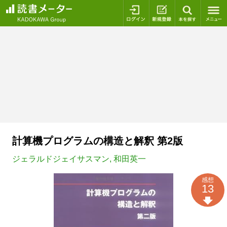
ログイン
新規登録
本を探
計算機プログラムの構造と解釈 第2版
ジェラルドジェイサスマン
,
和田英一
感想
13