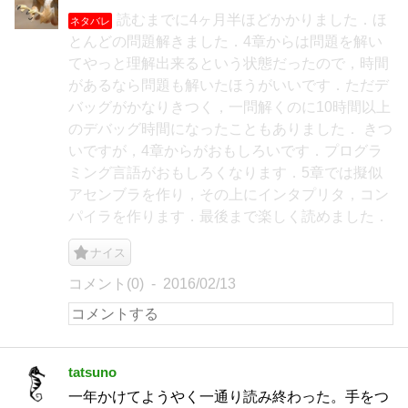
読むまでに4ヶ月半ほどかかりました．ほ
ネタバレ
とんどの問題解きました．4章からは問題を解い
てやっと理解出来るという状態だったので，時間
があるなら問題も解いたほうがいいです．ただデ
バッグがかなりきつく，一問解くのに10時間以上
のデバッグ時間になったこともありました． きつ
いですが，4章からがおもしろいです．プログラ
ミング言語がおもしろくなります．5章では擬似
アセンブラを作り，その上にインタプリタ，コン
パイラを作ります．最後まで楽しく読めました．
ナイス
コメント(0)
2016/02/13
tatsuno
一年かけてようやく一通り読み終わった。手をつ