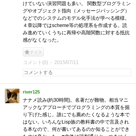
けていない演習問題も多い。 関数型プログラミン
グやオブジェクト指向（メッセージパッシング）
などでのシステムのモデル化手法が学べる模様。
４章以降ではscheme等の処理系を作成する。読
み進めていくうちに再帰や高階関数に対する抵抗
感がなくなった。
ナイス
コメント(0)
2015/07/11
river125
ナナメ読み(約30時間)。名著だが難物。相当マニ
アックなアプローチでプログラミングの本質を掘
り下げた感じ。誰にでも薦めたくなるような本で
はない。いろんなLisp族の教科書の中で言及され
る本なので、何が書いてあるのか知ることができ