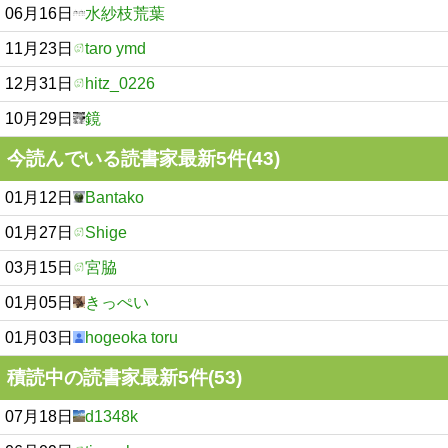
06月16日
水紗枝荒葉
11月23日
taro ymd
12月31日
hitz_0226
10月29日
鏡
今読んでいる読書家最新5件(43)
01月12日
Bantako
01月27日
Shige
03月15日
宮脇
01月05日
きっぺい
01月03日
hogeoka toru
積読中の読書家最新5件(53)
07月18日
d1348k