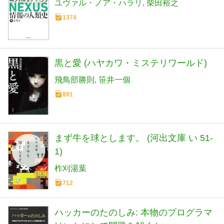
ユヴァル・ノア・ハラリ
柴田裕之
1374
黒と愛 (ハヤカワ・ミステリワールド)
飛鳥部勝則
笹井一個
891
まず牛を球とします。 (河出文庫 い 51-
1)
柞刈湯葉
712
ハッカーのたのしみ: 本物のプログラマ