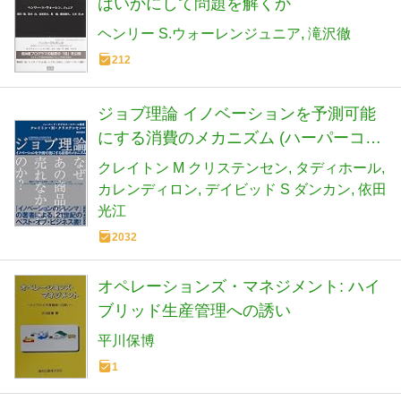
はいかにして問題を解くか
ヘンリー S.ウォーレンジュニア
滝沢徹
212
ジョブ理論 イノベーションを予測可能
にする消費のメカニズム (ハーパーコリ
ンズ・ノンフィクション)
クレイトン M クリステンセン
タディホール
カレンディロン
デイビッド S ダンカン
依田
光江
2032
オペレーションズ・マネジメント: ハイ
ブリッド生産管理への誘い
平川保博
1