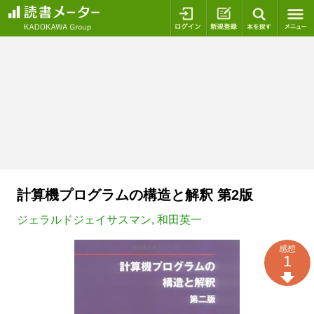
ログイン
新規登録
本を探
計算機プログラムの構造と解釈 第2版
ジェラルドジェイサスマン
,
和田英一
感想
1