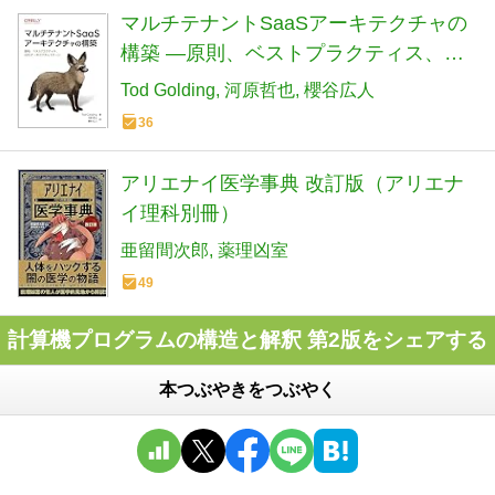
マルチテナントSaaSアーキテクチャの
構築 ―原則、ベストプラクティス、
AWSアーキテクチャパターン
Tod Golding
河原哲也
櫻谷広人
36
アリエナイ医学事典 改訂版（アリエナ
イ理科別冊）
亜留間次郎
薬理凶室
49
計算機プログラムの構造と解釈 第2版をシェアする
本つぶやきをつぶやく