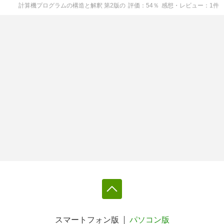
計算機プログラムの構造と解釈 第2版
の
評価
54
％
感想・レビュー
1
件
スマートフォン版
パソコン版