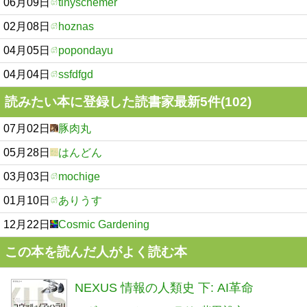
06月09日
tinyschemer
02月08日
hoznas
04月05日
popondayu
04月04日
ssfdfgd
読みたい本に登録した読書家最新5件(102)
07月02日
豚肉丸
05月28日
はんどん
03月03日
mochige
01月10日
ありうす
12月22日
Cosmic Gardening
この本を読んだ人がよく読む本
NEXUS 情報の人類史 下: AI革命