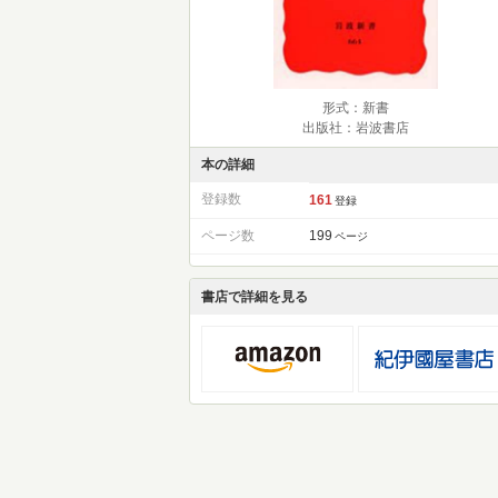
形式：新書
出版社：岩波書店
本の詳細
登録数
161
登録
ページ数
199
ページ
書店で詳細を見る