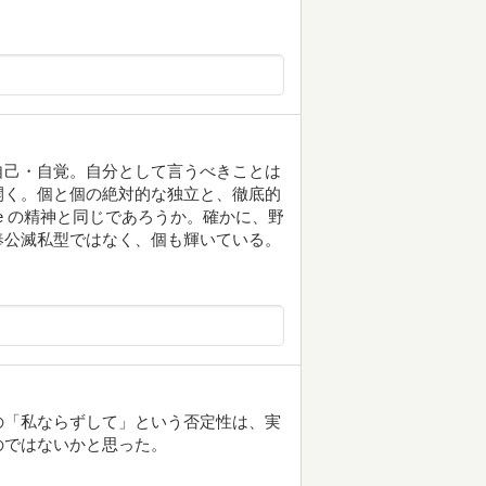
自己・自覚。自分として言うべきことは
開く。個と個の絶対的な独立と、徹底的
for one の精神と同じであろうか。確かに、野
奉公滅私型ではなく、個も輝いている。
の「私ならずして」という否定性は、実
のではないかと思った。