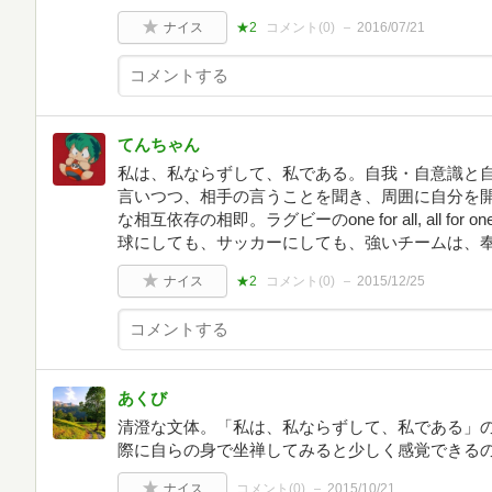
ナイス
★2
コメント(
0
)
2016/07/21
てんちゃん
私は、私ならずして、私である。自我・自意識と
言いつつ、相手の言うことを聞き、周囲に自分を
な相互依存の相即。ラグビーのone for all, all 
球にしても、サッカーにしても、強いチームは、
ナイス
★2
コメント(
0
)
2015/12/25
あくび
清澄な文体。「私は、私ならずして、私である」
際に自らの身で坐禅してみると少しく感覚できる
ナイス
コメント(
0
)
2015/10/21