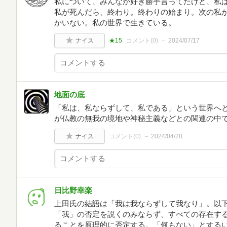
私について、みんなが好き勝手言ってたけど、私
私が死んだら、終わり。終わりの始まり。次の私
かいない。私の世界で生きている。
ナイス
★15
コメント(
0
)
2024/07/17
地面の底
「私は、私ならずして、私である」という世界へ
が仏教の無我の境地や神秘主義などとの関連の中
ナイス
コメント(
0
)
2024/04/20
日比野幸楽
上田氏の結語は「我は我ならずして我なり」。以下
「我」の否定を説くのみならず、すべての存在す
ることを原理的に否定する。「何もない」とする