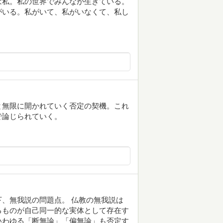
は私。私の世界でみんなが生きている。
がいる。私がいて、私がいなくて、私し
と無限に開かれていく否定の契機。これ
で論じられていく。
、無我説の問題点。 仏教の無我説は
るものが自己同一的な実体として存在す
いわゆる「断無論」「偏無論」も否定す