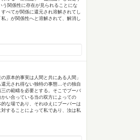
いう関係性に存在が見られることにな
、すべてが関係に還元され溶解されてし
「私」が関係性へと溶解されて、解消し
在の原本的事実は人間と共にある人間」
も還元され得ない独特の事態…その独自
第三の範疇を必要とする。そこでブーバ
向かい合っている当の双方によっての
体的な場であり、それゆえにブーバーは
に対することによって私であり、汝は私