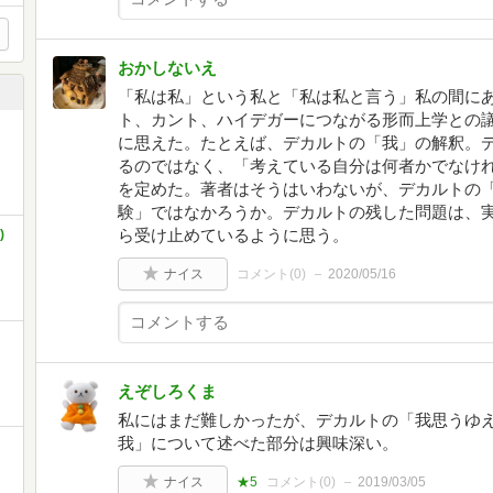
おかしないえ
「私は私」という私と「私は私と言う」私の間に
ト、カント、ハイデガーにつながる形而上学との
に思えた。たとえば、デカルトの「我」の解釈。
るのではなく、「考えている自分は何者かでなけ
を定めた。著者はそうはいわないが、デカルトの
験」ではなかろうか。デカルトの残した問題は、
ら受け止めているように思う。
)
ナイス
コメント(
0
)
2020/05/16
えぞしろくま
私にはまだ難しかったが、デカルトの「我思うゆ
我」について述べた部分は興味深い。
ナイス
★5
コメント(
0
)
2019/03/05