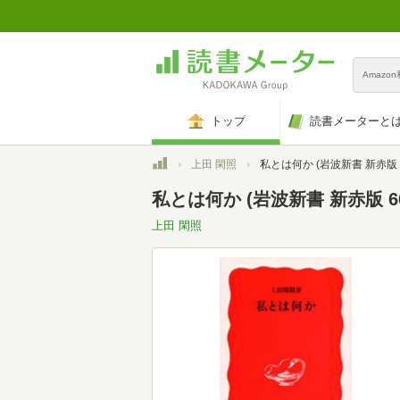
Amazo
トップ
読書メーターと
トップ
上田 閑照
私とは何か (岩波新書 新赤版 6
私とは何か (岩波新書 新赤版 66
上田 閑照