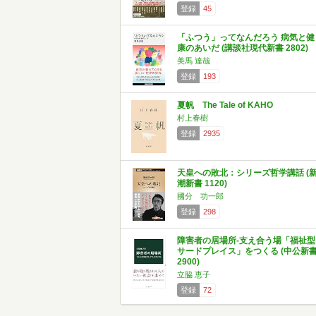
登録
45
「ふつう」ってなんだろう 病気と健
康のあいだ (講談社現代新書 2802)
美馬 達哉
登録
193
夏帆 The Tale of KAHO
村上春樹
登録
2935
天皇への敗北：シリーズ哲学講話 (
潮新書 1120)
國分 功一郎
登録
298
障害者の居場所-支え合う場「福祉型
サードプレイス」をつくる (中公新
2900)
立脇 恵子
登録
72