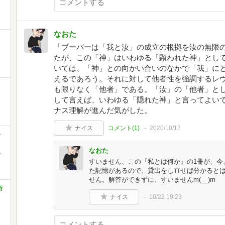
なおた
「ブーバーは「我と汝」の成立の根拠を汝の無限
たが、この「神」はいわゆる「顕われた神」とし
いては、「神」との向かい合いのなかで「我」に
えるであろう。それに対して他者性を強調するレ
も限りなく「他者」である。「汝」の「他者」と
して言えば、いわゆる「隠れた神」と言ってよいで
ナス理解が進んだ気がした。
ナイス
コメント(
1
)
2020/10/17
レ
なおた
,
すいません、この『私とは何か』の1冊が、今
た記憶があるので、貸出をし直せば分かると
せん。解答ができずに、すいませんm(__)m
術
ナイス
10/22 19:23