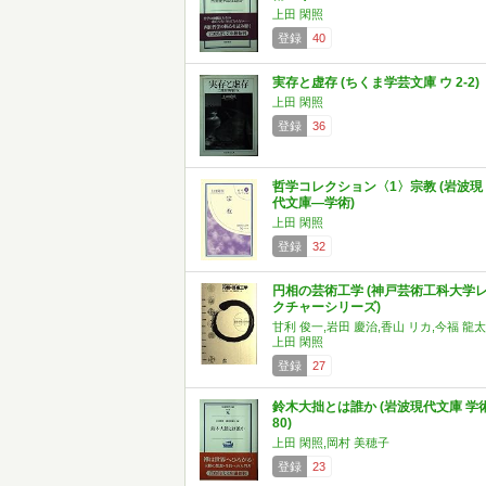
上田 閑照
登録
40
実存と虚存 (ちくま学芸文庫 ウ 2-2)
上田 閑照
登録
36
哲学コレクション〈1〉宗教 (岩波現
代文庫―学術)
上田 閑照
登録
32
円相の芸術工学 (神戸芸術工科大学
クチャーシリーズ)
甘利 俊一,岩田 慶治,香山 リカ,今福 龍太
上田 閑照
登録
27
鈴木大拙とは誰か (岩波現代文庫 学
80)
上田 閑照,岡村 美穂子
登録
23