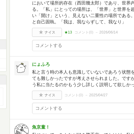
において場所的存在（西田幾太郎）であり、世界
る。「私」にとっての場所は、「世界」と世界を
い「開け」という、見えない二重性の場所である
と自己固執。「我は、我ならずして、我なり」
ナイス
★13
コメント(
0
)
2026/06/14
にょふろ
私と言う時の本人も意識していないであろう状態
ても難しかったですが考えさせられました。です
う私に当たるのかもう少し詳しく説明して欲しか
ナイス
コメント(
0
)
2025/04/27
魚京童！