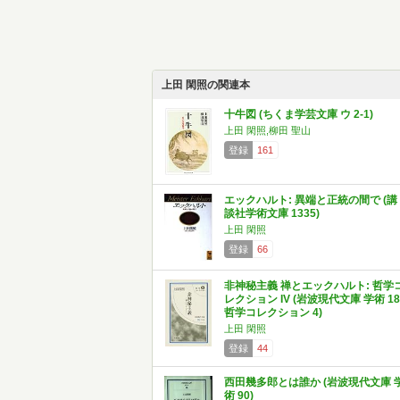
上田 閑照の関連本
十牛図 (ちくま学芸文庫 ウ 2-1)
上田 閑照,柳田 聖山
登録
161
エックハルト: 異端と正統の間で (講
談社学術文庫 1335)
上田 閑照
登録
66
非神秘主義 禅とエックハルト: 哲学
レクション IV (岩波現代文庫 学術 18
哲学コレクション 4)
上田 閑照
登録
44
西田幾多郎とは誰か (岩波現代文庫 
術 90)