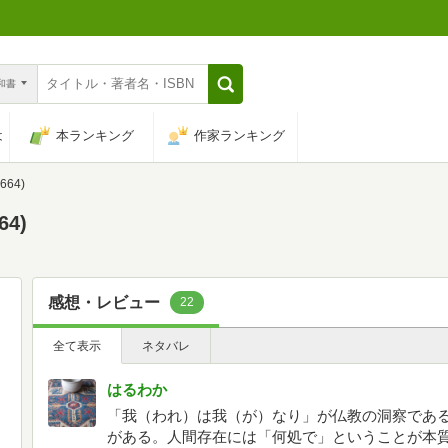
n和書
は
本ランキング
作家ランキング
64)
4)
感想・レビュー
22
全て表示
ネタバレ
はるわか
「我（われ）は我（が）なり」が仏教の洞察であ
がある。人間存在には「何処で」ということが本