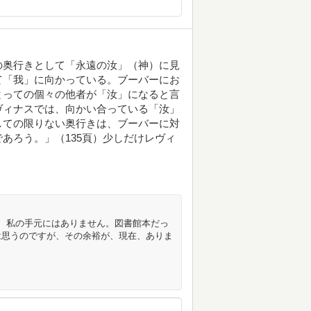
の奥行きとして「永遠の汝」（神）に見
て「我」に向かっている。ブーバーにお
とっての個々の他者が「汝」になると言
ヴィナスでは、向かい合っている「汝」
しての限りない奥行きは、ブーバーに対
あろう。」（135頁）少しだけレヴィ
、私の手元にはありません。図書館本だっ
は思うのですが、その余裕が、現在、ありま