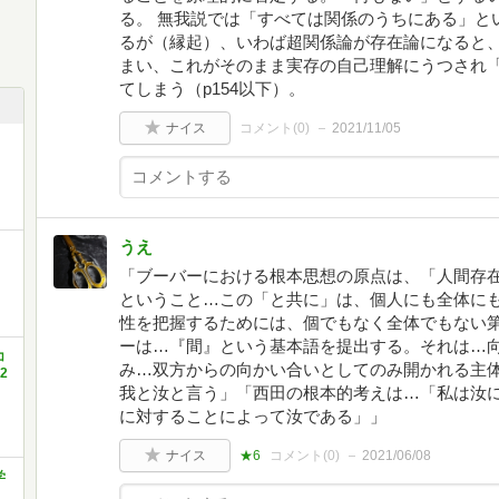
る。 無我説では「すべては関係のうちにある」と
るが（縁起）、いわば超関係論が存在論になると
まい、これがそのまま実存の自己理解にうつされ
てしまう（p154以下）。
ナイス
コメント(
0
)
2021/11/05
うえ
「ブーバーにおける根本思想の原点は、「人間存
ということ…この「と共に」は、個人にも全体に
性を把握するためには、個でもなく全体でもない
ーは…『間』という基本語を提出する。それは…
コ
み…双方からの向かい合いとしてのみ開かれる主
2
我と汝と言う」「西田の根本的考えは…「私は汝
に対することによって汝である」」
ナイス
★6
コメント(
0
)
2021/06/08
学