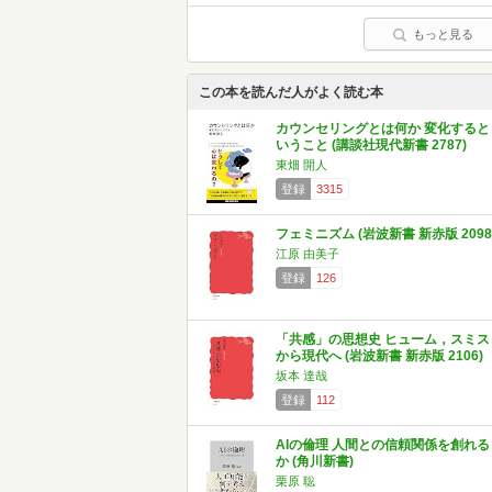
もっと見る
この本を読んだ人がよく読む本
カウンセリングとは何か 変化すると
いうこと (講談社現代新書 2787)
東畑 開人
登録
3315
フェミニズム (岩波新書 新赤版 2098
江原 由美子
登録
126
「共感」の思想史 ヒューム，スミス
から現代へ (岩波新書 新赤版 2106)
坂本 達哉
登録
112
AIの倫理 人間との信頼関係を創れる
か (角川新書)
栗原 聡