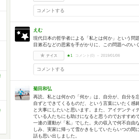
えむ
現代日本の哲学者による「私とは何か」という問
目漱石などの思索を手がかりに、この問題へのい
ナイス
★1
コメント(
0
)
2019/01/06
新
菊田和弘
再読。私とは何かの「何か」は、自分が、自分を
自ずとできてくるものだ、という言葉にいたく感
と大事にしたいと思います。また、アイデンティ
書
ている人たちにも助けになると思うのでおすすめ
一連の運動が「私」でした。夫の収入で何不自由
しみ、実家に帰って雪かきをしていたらいつの間
話も思い出しました。