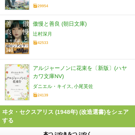
29954
傲慢と善良 (朝日文庫)
辻村深月
42533
アルジャーノンに花束を〔新版〕(ハヤ
カワ文庫NV)
ダニエル・キイス
小尾芙佐
24139
ヰタ・セクスアリス (1948年) (改造選書)をシェア
する
本つぶやきをつぶやく