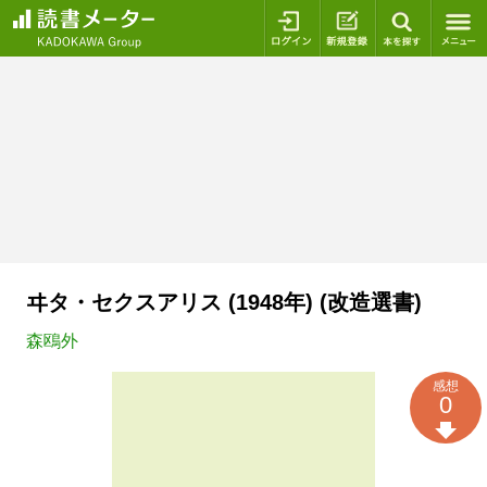
ログイン
新規登録
本を探
ヰタ・セクスアリス (1948年) (改造選書)
森鴎外
感想
0