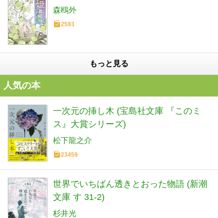
森鴎外
2593
もっと見る
人気の本
一次元の挿し木 (宝島社文庫 『このミ
ス』大賞シリーズ)
松下龍之介
23459
世界でいちばん透きとおった物語 (新潮
文庫 す 31-2)
杉井光