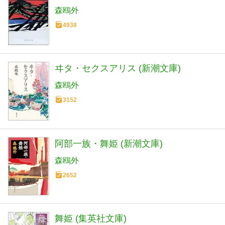
森鴎外
4938
ヰタ・セクスアリス (新潮文庫)
森鴎外
3152
阿部一族・舞姫 (新潮文庫)
森鴎外
2652
舞姫 (集英社文庫)