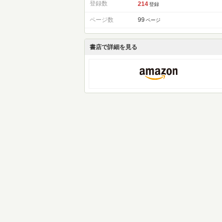
登録数
214
登録
ページ数
99
ページ
書店で詳細を見る