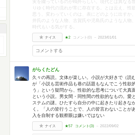
実を綴っているのが鴎外らしい。現代とは異なる
りゆく時代の流れが常に存在する。とは云え、性
思う。変わっていくのは、表にどのように出すか
井氏のような人物、古賀氏や児島氏のような人物
時代もいる気がする。
ナイス
★2
コメント(
0
)
2023/01/01
がらくたどん
久々の再読。文体が楽しい。小説が大好きで（読
が「小説も芸術作品も巷の話題もなんでこう性欲
う」という疑問から、性欲的な思考について大真
という小説。男女間・同性間の性欲的なもの。愛
ステムの謎。ひたすら自分の中に起きたり起きな
く。「人の皆行うことで、人の皆言わないことが
入を自制する観察眼は嫌いではない
ナイス
★57
コメント(
3
)
2022/09/02