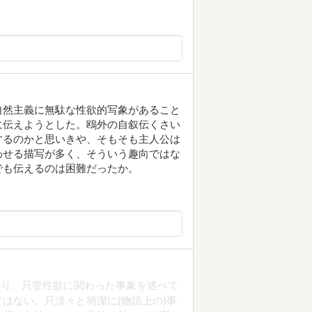
自然主義に無駄な性欲的写象があること
に伝えようとした。鴎外の自叙伝くさい
するのかと思いきや、そもそも主人公は
わせる描写が多く、そういう趣向ではな
でも伝えるのは困難だったか。
返り、只管性欲に関わった事象を述べて
はない。只淡々と簡潔に(物語上の)事