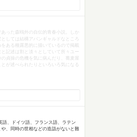
官僚であった森鴎外の自伝的青春小説。しか
家としては結構アバンギャルドなところ
めをある種露悪的に描いているので掲載
むと記述は割と淡々としていて所々ユー
身の貞操の危機を気に病んだり、蕎麦屋
ことが述べられたりといろいろ気になる
英語、ドイツ語、フランス語、ラテン
とや、同時の世相などの造詣がないと難