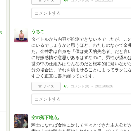
ナイス
★4
コメント(
0
)
2021/12/23
うちこ
)
タイトルから内容が推測できない本でしたが、こ
にいるでしょうかと思うほど、わたしのなかで金
た。金井君は自身を「僕は先天的失恋者」だと言い
に好嫌感情や意思があるはずなのに、男性が望め
世の中の仕組みはなんなのだと根本的に疑いなが
分の場合は、それを済ませることによってラクに
すごく正直に書き綴っています。
ナイス
★5
コメント(
0
)
2021/08/26
空の落下地点。
騎士になれば女性に対して堂々とできた主人公だ