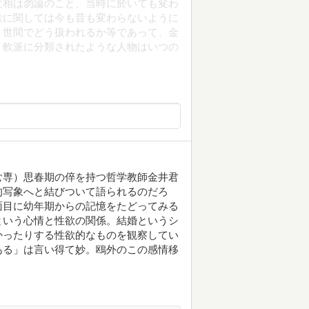
世相は勿論のこと、当時に於いても変わ
欲に関しては今も昔も変わらないように
、世間でどう扱われるか等であって、金
、軟派に分類されたような人物はいつの
む専）思春期の倅を持つ哲学教師金井君
的写象へと結びついて語られるのだろ
面目に幼年期からの記憶をたどってみる
という心情と性欲の関係。結婚というシ
かったりする性欲的なものを観察してい
ある」は言い得て妙。鴎外のこの感情移