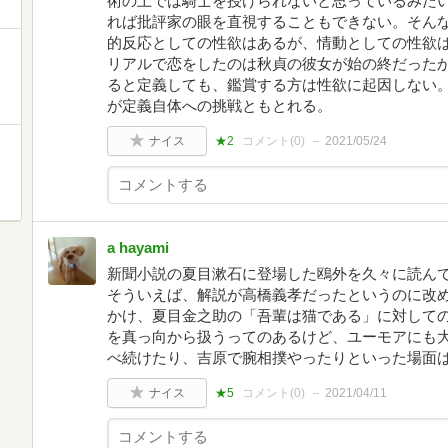
術の上では騎士を授けられないと思っているみた
れば批評家の眼を直視することもできない。そんな
的反応としての性欲はあるが、情動としての性欲
リアルで恋をしたのは秋貞の彼女が始の終だったか
ると定義しても、鑑賞する方は性欲に起因しない
が定義自体への挑戦ともとれる。
ナイス
★2
コメント(
0
)
2021/05/24
a hayami
新聞小説の夏目漱石に登場した鴎外を久々に読ん
そういえば、解説が高橋義孝だったというのに改
かけ、夏目金之助の「吾輩は猫である」に対して
を真っ向から扱うってのあるけど、ユーモアにも
べ続けたり、吉原で腕相撲やったりといった場面
ナイス
★5
コメント(
0
)
2021/04/11