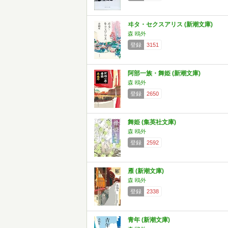
ヰタ・セクスアリス (新潮文庫)
森 鴎外
登録
3151
阿部一族・舞姫 (新潮文庫)
森 鴎外
登録
2650
舞姫 (集英社文庫)
森 鴎外
登録
2592
雁 (新潮文庫)
森 鴎外
登録
2338
青年 (新潮文庫)