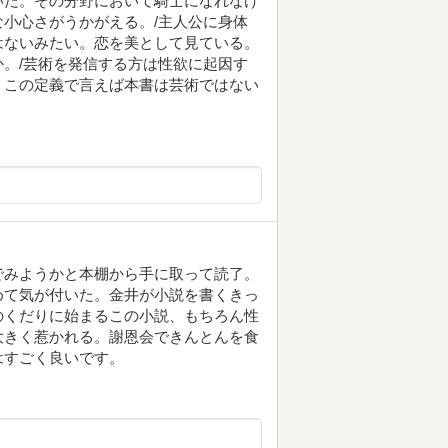
いだ。その分野において騎士になれなけ
小心さがうかがえる。/主人公に身体
はないみたい。恋を美として見ている。
。/芸術を発信する方は性欲に起因す
。この定義で言えば本書は芸術ではない
でみようかと本棚から手に取って読了。
めて気が付いた。金井が小説を書くきっ
のくだりに始まるこの小説、もちろん性
大きく惹かれる。謝恩会できんとんを食
はすごく良いです。