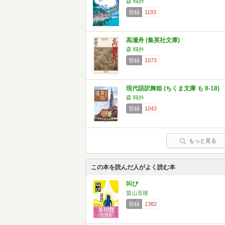
森 鴎外
登録
1193
高瀬舟 (集英社文庫)
森 鴎外
登録
1073
現代語訳舞姫 (ちくま文庫 も 8-18)
森 鴎外
登録
1043
もっと見る
この本を読んだ人がよく読む本
叫び
畠山丑雄
登録
1382