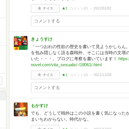
ナイス
★2
コメント(
0
)
2022/01/02
きょうすけ
「一つおれの性欲の歴史を書いて見ようかしらん。
を包み隠しなく語る森鴎外。そこには当時の文壇
いた・・・。ブログに考察を書いています！
https:
novel.com/vita_sexualis/-/18061/.html
ナイス
★1
コメント(
0
)
2021/12/28
もかすけ
でも、どうして鴎外はこの小説を書く気になった
まいちわからない。時代かな。