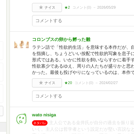
ナイス
★2
コメント(
0
)
2026/05/29
コロンブスの卵から孵った雛
ラテン語で「性欲的生活」を意味する本作だが、
を指摘し、ちょうどいい按配で性欲的写象を息子
形式ではある。いかに性欲を飼いならすかに着手
性欲寡少であるゆえ、周りの人たちが盛りかと思
かった。最後も投げやりになっているのは、本作
ナイス
★20
コメント(
0
)
2024/02/27
wato nisiga
主人公である金井氏が自分の過去を振り
ネタバレ
いく。主人公は哲学者という設定だが堅い言説など