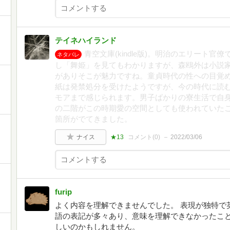
テイネハイランド
青空文庫(kindle版)。明治のエリート
ネタバレ
し「舞姫」を見てもわかりますが、森鴎外は小説
がありそこが魅力ですね。童貞時代の性への目覚
紙は発禁処分を受けたようですが、今の時代に読
モアまで感じられます。男子ばかりの寮生活で自
の二階がこの時期愛の空間としても使われていた
箇所がでてきました。
ナイス
★13
コメント(
0
)
2022/03/06
furip
よく内容を理解できませんでした。 表現が独特で
語の表記が多々あり、意味を理解できなかったこ
しいのかもしれません。