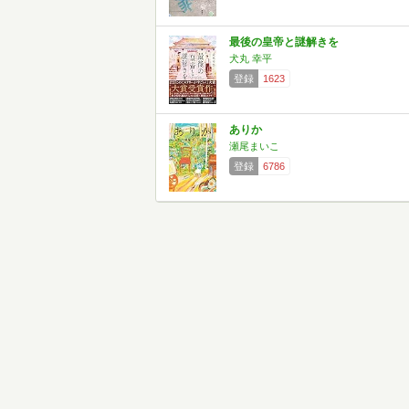
最後の皇帝と謎解きを
犬丸 幸平
登録
1623
ありか
瀬尾まいこ
登録
6786