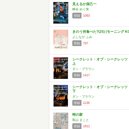
見えるか保己一
蝉谷 めぐ実
登録
1083
きのう何食べた?(25) (モーニング KC
よしなが ふみ
登録
797
シークレット・オブ・シークレッツ
上
ダン・ブラウン
登録
1417
シークレット・オブ・シークレッツ
下
ダン・ブラウン
登録
1138
時の家
鳥山 まこと
登録
1812