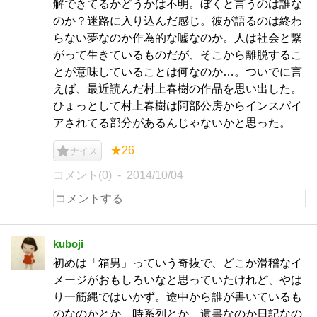
解できてるかどうかは不明。ぼくと言うのは誰な
のか？迷路に入り込んだ感じ。彼が語るのは終わ
らない夢なのか作為的な嘘なのか。人は社会と繋
がって生きているものだが、そこから離脱するこ
とが意味していることは何なのか…。ついでに言
えば、最近読んだ村上春樹の作品を思い出した。
ひょっとして村上春樹は阿部公房からインスパイ
アされてる部分があるんじゃないかと思った。
★26
ナイス
コメント(0)
2014/10/04
kuboji
初めは「箱男」っていう奇抜で、どこか滑稽なイ
メージがおもしろいなと思っていたけれど、やは
り一筋縄ではいかず。途中から誰が書いているも
のなのかとか、時系列とか、遺書なのか日記なの