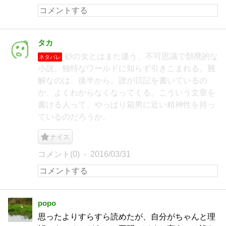
タカ
砂の女とはまた違う、不可思議で頽廃的な
ネタバレ
小説。独特なワールドに知らず引きこまれる。難
解なのは、後半から。誰が日記を書いているの
か、よくわからなくなってくる。こういう文章を
書ける人って、やっぱり箱男に近い精神性を持っ
ているのだろうか。
ナイス
コメント(0)
2016/03/31
popo
思ったよりすらすら読めたが、自分がちゃんと理