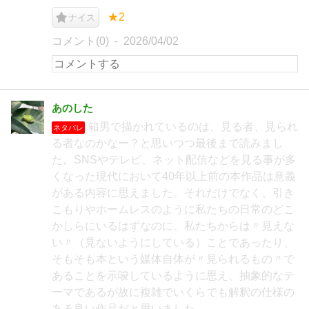
★2
ナイス
コメント(0)
2026/04/02
あのした
箱男で描かれているのは、見る者、見られ
ネタバレ
る者なのかなー？と思いつつ最後まで読みまし
た。SNSやテレビ、ネット配信などを見る事が多
くなった現代において40年以上前の本作品は意義
がある内容に思えました。それだけでなく、引き
こもりやホームレスのように私たちの日常のどこ
かしらにいるはずなのに、私たちからは〃見えな
い〃（見ないようにしている）ことであったり、
そもそも本という媒体自体が〃見られるもの〃で
あることを示唆しているように思え、抽象的なテ
ーマであるが故に複雑でいくらでも解釈の仕様の
ある良い作品だと思いました。