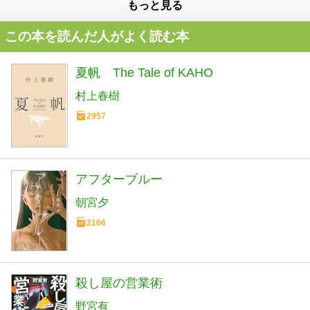
もっと見る
この本を読んだ人がよく読む本
夏帆 The Tale of KAHO
村上春樹
2957
アフターブルー
朝宮夕
2166
殺し屋の営業術
野宮有