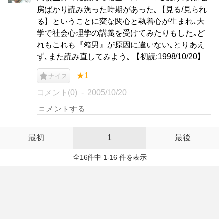
房ばかり読み漁った時期があった｡【見る/見られ
る】ということに変な関心と執着心が生まれ､大
学で社会心理学の講義を受けてみたりもした｡ど
れもこれも『箱男』が原因に違いない｡とりあえ
ず､また読み直してみよう｡ 【初読:1998/10/20】
★1
ナイス
コメント(0)
2005/10/20
最初
1
最後
全16件中 1-16 件を表示