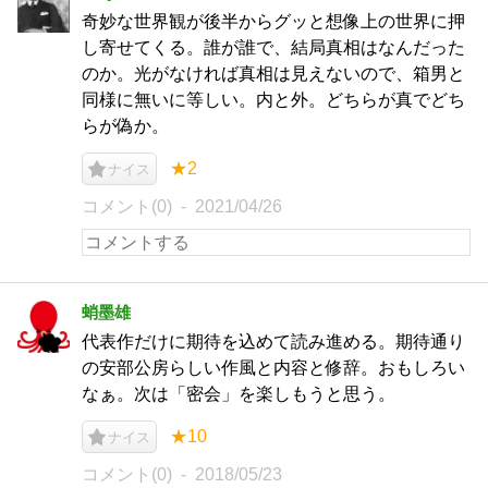
奇妙な世界観が後半からグッと想像上の世界に押
し寄せてくる。誰が誰で、結局真相はなんだった
のか。光がなければ真相は見えないので、箱男と
同様に無いに等しい。内と外。どちらが真でどち
らが偽か。
★2
ナイス
コメント(0)
2021/04/26
蛸墨雄
代表作だけに期待を込めて読み進める。期待通り
の安部公房らしい作風と内容と修辞。おもしろい
なぁ。次は「密会」を楽しもうと思う。
★10
ナイス
コメント(0)
2018/05/23