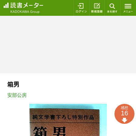
ログイン
新規登録
本を探
箱男
安部公房
感想
16