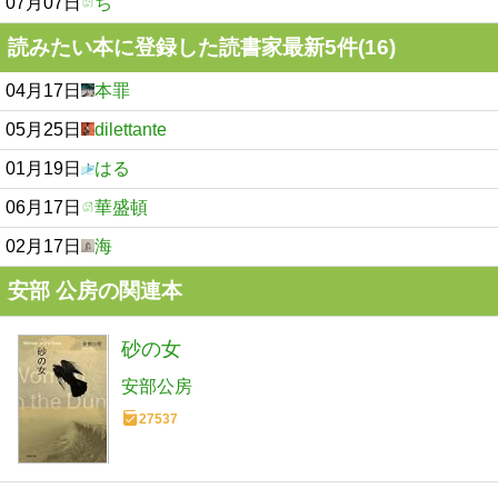
07月07日
ち
読みたい本に登録した読書家最新5件(16)
04月17日
本罪
05月25日
dilettante
01月19日
はる
06月17日
華盛頓
02月17日
海
安部 公房の関連本
砂の女
安部公房
27537