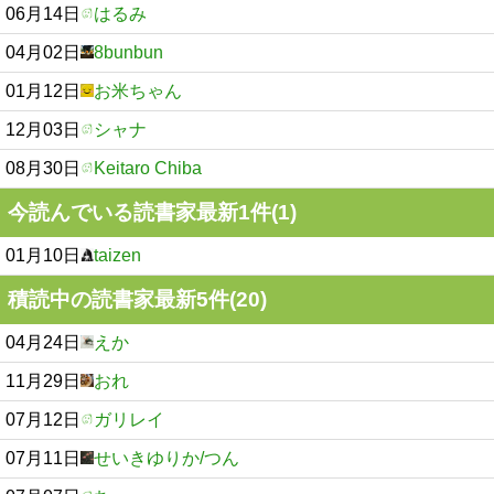
06月14日
はるみ
04月02日
8bunbun
01月12日
お米ちゃん
12月03日
シャナ
08月30日
Keitaro Chiba
今読んでいる読書家最新1件(1)
01月10日
taizen
積読中の読書家最新5件(20)
04月24日
えか
11月29日
おれ
07月12日
ガリレイ
07月11日
せいきゆりか/つん