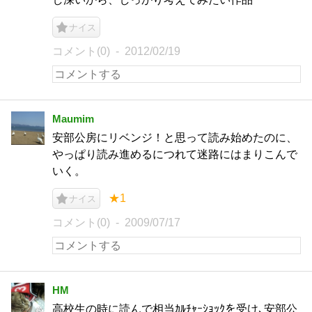
ナイス
コメント(0)
2012/02/19
Maumim
安部公房にリベンジ！と思って読み始めたのに、
やっぱり読み進めるにつれて迷路にはまりこんで
いく。
★1
ナイス
コメント(0)
2009/07/17
HM
高校生の時に読んで相当ｶﾙﾁｬｰｼｮｯｸを受け､安部公