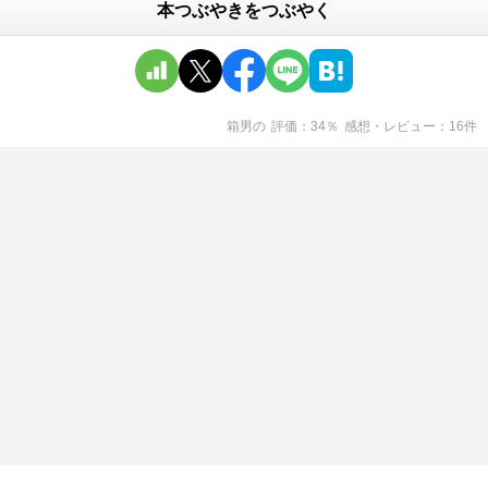
本つぶやきをつぶやく
箱男
の
評価
34
％
感想・レビュー
16
件