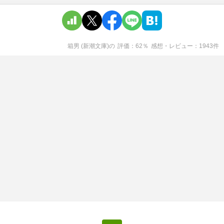
箱男 (新潮文庫)
の
評価
62
％
感想・レビュー
1943
件