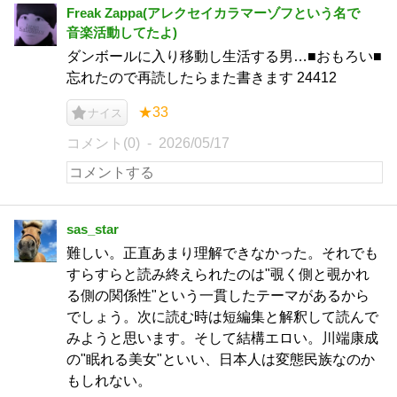
Freak Zappa(アレクセイカラマーゾフという名で
音楽活動してたよ)
ダンボールに入り移動し生活する男…■おもろい■
忘れたので再読したらまた書きます 24412
★33
ナイス
コメント(0)
2026/05/17
sas_star
難しい。正直あまり理解できなかった。それでも
すらすらと読み終えられたのは"覗く側と覗かれ
る側の関係性"という一貫したテーマがあるから
でしょう。次に読む時は短編集と解釈して読んで
みようと思います。そして結構エロい。川端康成
の"眠れる美女"といい、日本人は変態民族なのか
もしれない。