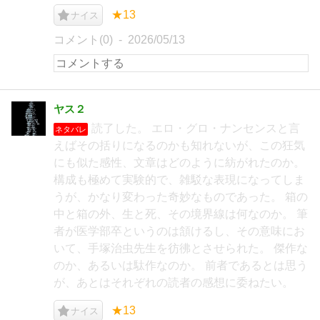
★13
ナイス
コメント(0)
2026/05/13
ヤス２
読了した。 エロ・グロ・ナンセンスと言
ネタバレ
えばその括りになるのかも知れないが、この狂気
にも似た感性、文章はどのように紡がれたのか。
構成も極めて実験的で、雑駁な表現になってしま
うが、かなり変わった奇妙なものであった。 箱の
中と箱の外、生と死、その境界線は何なのか。 筆
者が医学部卒というのは頷けるし、その意味にお
いて、手塚治虫先生を彷彿とさせられた。 傑作な
のか、あるいは駄作なのか。 前者であるとは思う
が、あとはそれぞれの読者の感想に委ねたい。
★13
ナイス