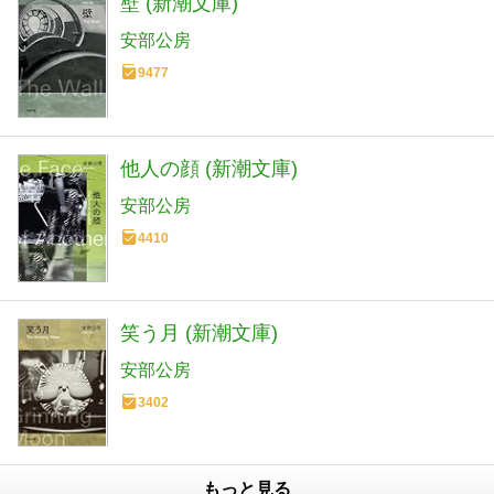
壁 (新潮文庫)
安部公房
9477
他人の顔 (新潮文庫)
安部公房
4410
笑う月 (新潮文庫)
安部公房
3402
もっと見る