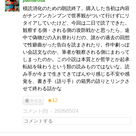
palmarosa
積読消化のための朗読終了。購入した当初は内容
がチンプンカンプンで世界観がついて行けずにリ
タイアしていたけど、今回は二日で読了できた。
観察する側・される側の攻防戦かと思ったら、途
中で偽物だの入れ替わりだの、誰かの過去の回想
で性癖曲がった告白を読まされたり。作中劇っぽ
い会話文なのか、筆者が観察される側にまわって
しまったのか。この小説は本質とか哲学とか起承
転結を味わうという類の読みものではないな。読
み手が今まで生きてきてぼんやり感じる不安や感
覚を、書き手（語り手）の箱男の語りとリンクさ
せて終わる話かな
★12
ナイス
コメント(0)
2026/05/24