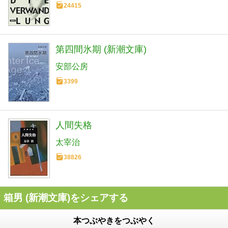
24415
第四間氷期 (新潮文庫)
安部公房
3399
人間失格
太宰治
38826
箱男 (新潮文庫)をシェアする
本つぶやきをつぶやく