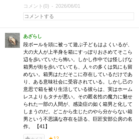
コメント(0)
2026/06/01
あざらし
段ボールを頭に被って遊ぶ子どもはよくいるが、
大の大人が上半身を箱にすっぽりおさめてそこら
辺を歩いていたら怖い。しかし作中では怪しげな
箱男が街を歩いていても、人々の多くは気にも留
めない。箱男はただそこに存在しているだけであ
り、ある意味社会に受容されている。しかし己の
意思で箱を被り生活している彼らは、実はホーム
レスよりもタチが悪い。その匿名性の魔力に魅せ
られた一部の人間が、感染症の如く箱男と化して
しまうのだ。どこから生じたのやら分からない箱
男という不思議な存在を語る、巨匠安部公房の名
作。 【41】
★12
ナイス