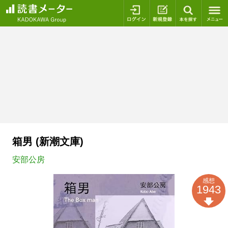
ログイン
新規登録
本を探
箱男 (新潮文庫)
安部公房
感想
1943