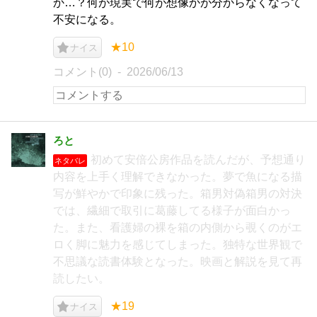
か…？何が現実で何が想像かが分からなくなって
不安になる。
★10
ナイス
コメント(0)
2026/06/13
ろと
初めて安倍公房作品を読んだが、予想通り
ネタバレ
内容を上手く理解できなかった。夢で魚になる描
写が鮮やかで印象に残った。箱男対偽箱男の対決
では、繊細で取引に葛藤してる様子が面白かっ
た。また、看護婦の裸を箱の内側から覗くのがエ
ロく脚に魅力を感じてしまった。独特な世界観で
不思議な読書体験となった。映画と解説を見て再
読したい。
★19
ナイス