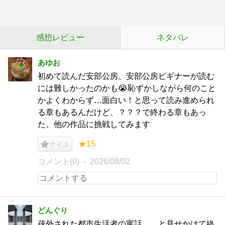
感想レビュー
ネタバレ
あゆお
初めて読んだ安部公房、安部公房ビギナーが読む
には難しかったのかも😭恥ずかしながら何のこと
かよくわからず…面白い！と思って読み進められ
る章もあるんだけど、？？？で終わる章もあっ
た。他の作品に挑戦してみます
★15
ナイス
コメント(0)
2026/08/02
どんぐり
疎外された都市生活者の寓話……と見せかけて終