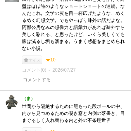
盤はほぼ詩のようなショートショートの連続。な
んだこれ。文学の翼を目一杯広げたような、めく
るめく幻想文学。でもやっぱり疎外の話だよな。
阿部公房なみの想像力と語彙力があれば疎外すら
美しく彩れる、と思ったけど、いくら美しくても
腹は減るし垢も溜まる。うまく感想をまとめられ
ない小説。
★10
ナイス
コメント(0)
2026/07/27
（ま）
世間から隔絶するために籠もった段ボールの中、
内から見つめるための覗き窓と内側の落書き、目
まぐるしく入れ替わる内と外の不条理世界