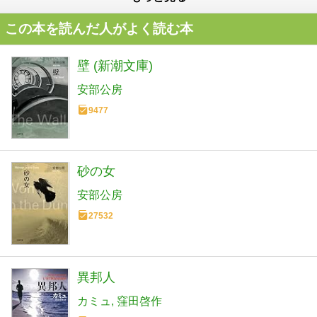
この本を読んだ人がよく読む本
壁 (新潮文庫)
安部公房
9477
砂の女
安部公房
27532
異邦人
カミュ
窪田啓作