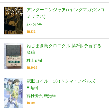
アンダーニンジャ(5) (ヤングマガジンコ
ミックス)
花沢健吾
231
ねじまき鳥クロニクル 第2部 予言する
鳥編
村上春樹
2019
電脳コイル 13 (トクマ・ノベルズ
Edge)
宮村優子
磯光雄
195