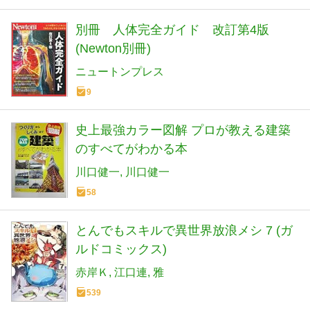
別冊 人体完全ガイド 改訂第4版
(Newton別冊)
ニュートンプレス
9
史上最強カラー図解 プロが教える建築
のすべてがわかる本
川口健一
川口健一
58
とんでもスキルで異世界放浪メシ 7 (ガ
ルドコミックス)
赤岸Ｋ
江口連
雅
539