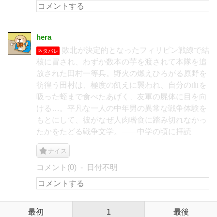
hera
敗北が決定的となったフィリピン戦線で結
ネタバレ
核に冒され、わずか数本の芋を渡されて本隊を追
放された田村一等兵。野火の燃えひろがる原野を
彷徨う田村は、極度の飢えに襲われ、自分の血を
吸った蛭まで食べたあげく、友軍の屍体に目を向
ける…。平凡な一人の中年男の異常な戦争体験を
もとにして、彼がなぜ人肉嗜食に踏み切れなかっ
たかをたどる戦争文学。――中学の頃に拝読
ナイス
コメント(0)
日付不明
最初
1
最後