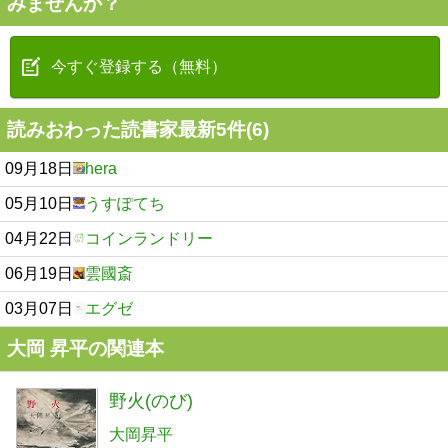
みませんか？
今すぐ登録する（無料）
読みおわった読書家最新5件(6)
09月18日
hera
05月10日
うすぽてち
04月22日
コインランドリー
06月19日
雲國斎
03月07日
エグゼ
大岡 昇平の関連本
野火(のび)
大岡昇平