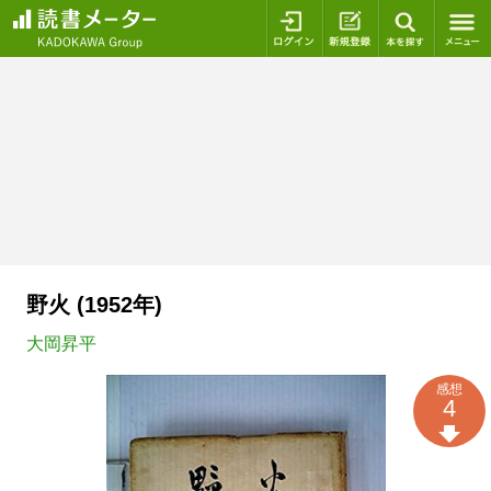
ログイン
新規登録
本を探
野火 (1952年)
大岡昇平
感想
4