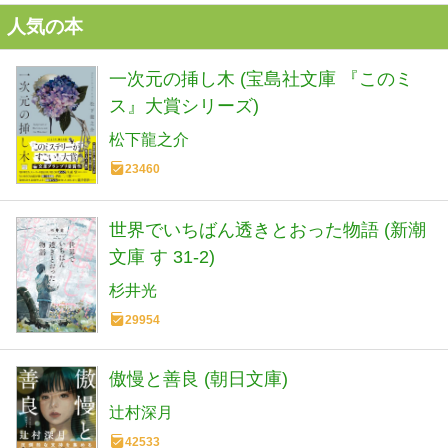
人気の本
一次元の挿し木 (宝島社文庫 『このミ
ス』大賞シリーズ)
松下龍之介
23460
世界でいちばん透きとおった物語 (新潮
文庫 す 31-2)
杉井光
29954
傲慢と善良 (朝日文庫)
辻村深月
42533