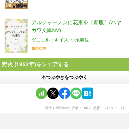
アルジャーノンに花束を〔新版〕(ハヤ
カワ文庫NV)
ダニエル・キイス
小尾芙佐
24139
野火 (1952年)をシェアする
本つぶやきをつぶやく
野火 (1952年)
の
評価
100
％
感想・レビュー
4
件