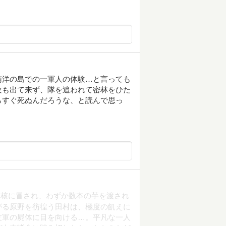
南洋の島での一軍人の体験…と言っても
攻も出て来ず、隊を追われて密林をひた
らすぐ死ぬんだろうな、と読んで思っ
結核に冒され、わずか数本の芋を渡され
がる原野を彷徨う田村は、極度の飢えに
友軍の屍体に目を向ける…。平凡な一人