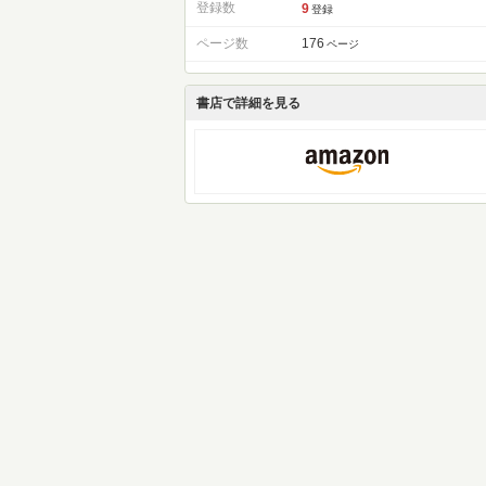
登録数
9
登録
ページ数
176
ページ
書店で詳細を見る