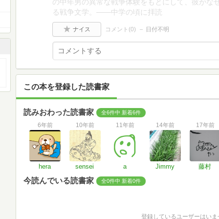
の中年男の異常な戦争体験をもとにして、彼がな
る戦争文学。――中学の頃に拝読
ナイス
コメント(
0
)
日付不明
この本を登録した読書家
読みおわった読書家
全6件中 新着6件
6年前
10年前
11年前
14年前
17年前
hera
sensei
a
Jimmy
藤村
今読んでいる読書家
全0件中 新着0件
登録しているユーザーはいま