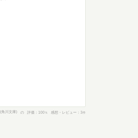
) (角川文庫)
の
評価
100
感想・レビュー
3
％
件