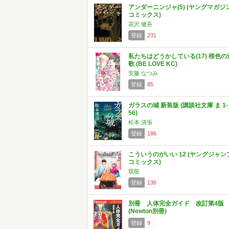
アンダーニンジャ(5) (ヤングマガジ
コミックス)
花沢 健吾
登録
231
私たちはどうかしている(17) 桜色の
歌 (BE LOVE KC)
安藤 なつみ
登録
85
ガラスの城 新装版 (講談社文庫 ま 1-
56)
松本 清張
登録
186
こういうのがいい 12 (ヤングジャン
コミックス)
双龍
登録
136
別冊 人体完全ガイド 改訂第4版
(Newton別冊)
登録
9