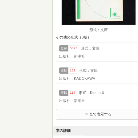
形式：文庫
その他の形式（β版）
形式：文庫
登録
5873
出版社：新潮社
形式：文庫
登録
168
出版社：KADOKAWA
形式：Kindle版
登録
114
出版社：新潮社
全て表示する
本の詳細