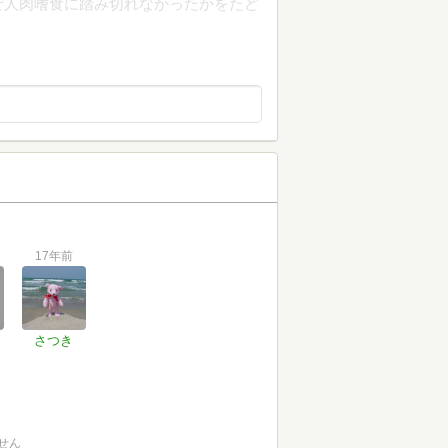
ぜ人肉嗜食に踏み切れなかったかをたど
17年前
さつき
せん