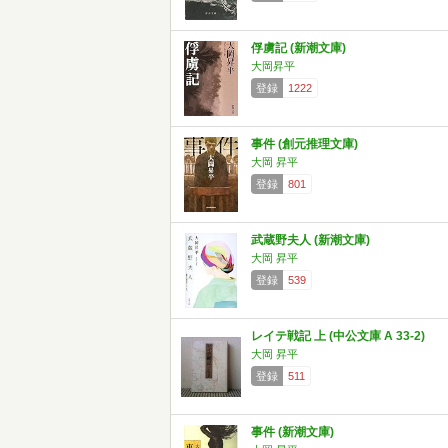
俘虜記 (新潮文庫)
大岡昇平
登録
1222
事件 (創元推理文庫)
大岡 昇平
登録
801
武蔵野夫人 (新潮文庫)
大岡 昇平
登録
539
レイテ戦記 上 (中公文庫 A 33-2)
大岡 昇平
登録
511
事件 (新潮文庫)