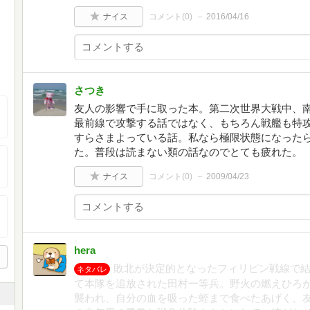
ナイス
コメント(
0
)
2016/04/16
さつき
友人の影響で手に取った本。第二次世界大戦中、
最前線で攻撃する話ではなく、もちろん戦艦も特
すらさまよっている話。私なら極限状態になった
た。普段は読まない類の話なのでとても疲れた。
ナイス
コメント(
0
)
2009/04/23
hera
敗北が決定的となったフィリピン戦線で
ネタバレ
て本隊を追放された田村一等兵。野火の燃えひろ
襲われ、自分の血を吸った蛭まで食べたあげく、