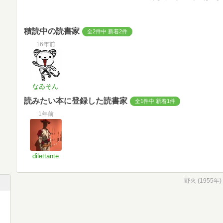
積読中の読書家
全2件中 新着2件
16年前
なゐそん
読みたい本に登録した読書家
全1件中 新着1件
1年前
dilettante
野火 (1955年