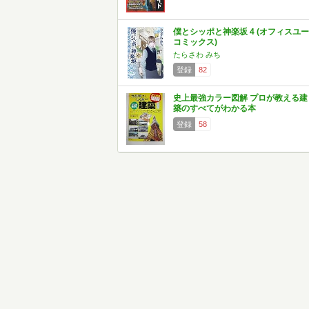
僕とシッポと神楽坂 4 (オフィスユー
コミックス)
たらさわ みち
登録
82
史上最強カラー図解 プロが教える建
築のすべてがわかる本
登録
58