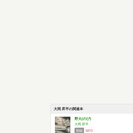
大岡 昇平の関連本
野火(のび)
大岡 昇平
登録
5873