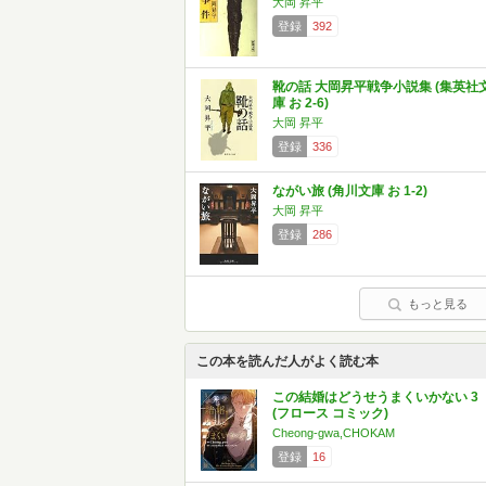
大岡 昇平
登録
392
靴の話 大岡昇平戦争小説集 (集英社
庫 お 2-6)
大岡 昇平
登録
336
ながい旅 (角川文庫 お 1-2)
大岡 昇平
登録
286
もっと見る
この本を読んだ人がよく読む本
この結婚はどうせうまくいかない 3
(フロース コミック)
Cheong-gwa,CHOKAM
登録
16