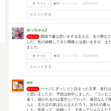
ナイス
★55
コメント(
0
)
2026/07/07
みっちゃん2
職場で嫌な思いをする主人公。去り際な
ネタバレ
した。私の経験してきた職種とは違いますが。ま
ました。
ナイス
★10
コメント(
0
)
2026/07/06
aya
ページにぎっしりと詰まった文章、改行
ネタバレ
と思いましたが、予想は的中しました。『コンビ
違う。描かれるのは過労とパワハラ。過労なんて
ムと、主人公の差はなんなんだろう。女4人の暮ら
した。年収って、結婚って、子供ってなんなんだ