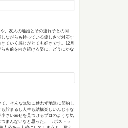
とや、友人の離婚とその連れ子との同
藤しながらも持っている優しさで対応す
きていく感じがとても好きです。12月
がらも前を向き続ける姿に、どうにかな
いて、そんな無駄に使わず地道に節約し
金も貯まるし人生も結構楽しいんじゃな
が小さい幸せを見つけるプロのような気
つまんないなと思った。 →ポストラ
 主人公を一人称にしてしまうと、耐え