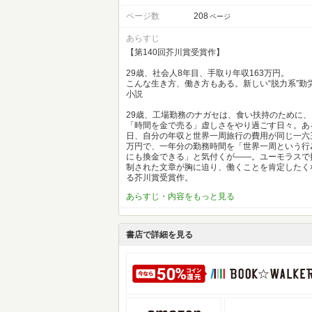
ページ数
208
ページ
あらすじ
【第140回芥川賞受賞作】
29歳、社会人8年目、手取り年収163万円。
こんな生き方、働き方もある。新しい“脱力系”勤
小説
29歳、工場勤務のナガセは、食い扶持のために、
「時間を金で売る」虚しさをやり過ごす日々。あ
日、自分の年収と世界一周旅行の費用が同じ一六
万円で、一年分の勤務時間を「世界一周という行
にも換金できる」と気付くが――。ユーモラスで
制された文章が胸に迫り、働くことを肯定したく
る芥川賞受賞作。
あらすじ・内容をもっと見る
書店で詳細を見る