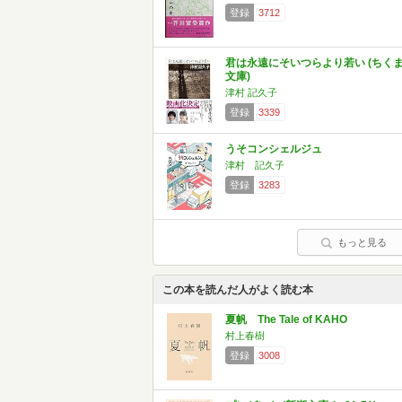
登録
3712
君は永遠にそいつらより若い (ちく
文庫)
津村 記久子
登録
3339
うそコンシェルジュ
津村 記久子
登録
3283
もっと見る
この本を読んだ人がよく読む本
夏帆 The Tale of KAHO
村上春樹
登録
3008