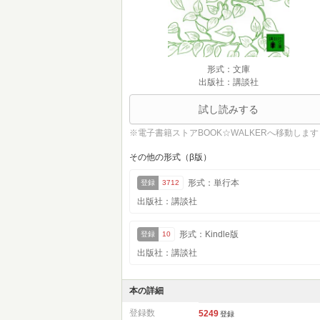
形式：文庫
出版社：講談社
試し読みする
※電子書籍ストアBOOK☆WALKERへ移動します
その他の形式（β版）
形式：単行本
登録
3712
出版社：講談社
形式：Kindle版
登録
10
出版社：講談社
本の詳細
登録数
5249
登録