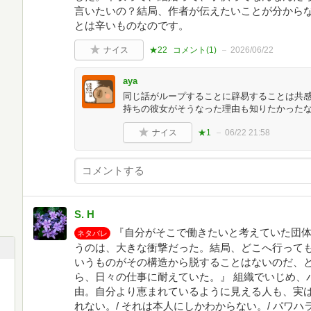
言いたいの？結局、作者が伝えたいことが分から
とは辛いものなのです。
ナイス
★22
コメント(
1
)
2026/06/22
aya
同じ話がループすることに辟易することは共
持ちの彼女がそうなった理由も知りたかった
ナイス
★1
06/22 21:58
S. H
『自分がそこで働きたいと考えていた団
ネタバレ
うのは、大きな衝撃だった。結局、どこへ行って
いうものがその構造から脱することはないのだ、
ら、日々の仕事に耐えていた。』 組織でいじめ、
由。自分より恵まれているように見える人も、実
れない。/ それは本人にしかわからない。/ パワ