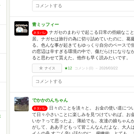
町
青ミッフィー
ナガセのまわりで起こる日常の些細なこ
ネタバレ
居。ナガセは旅行の為に切り詰めていたのに、葛
る。色んな事が起きてもゆっくり自分のペースで生
の窓辺は辛すぎる環境の中で、傷だらけになりな
ると思わせて貰えた。他作も早く読みたいです。
ナイス
★12
コメント(
0
)
2026/03/22
でかかのんちゃん
日々のことを淡々と。 お金の使い道につ
ネタバレ
て日々小さいことに楽しみを見つけていれば、お
ミ
いか？って思ったよ、薄給でも。友達の娘ちゃん
がして、ああ子どもって皆こんなんだよな、大人は
イムの舟 すごく辛い話なのに、俯瞰的、とても。