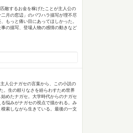
に匹敵するお金を稼げたことが主人公の
十二月の窓辺」のパワハラ描写が理不尽
長、もっと痛い目にあってほしかった。
仕事の描写、登場人物の感情の動きなど
』主人公ナガセの言葉から、この小説の
た。生の頼りなさを紛らわすため世界
し始めたナガセ。大学時代からのナガセ
える悩みがナガセの視点で描かれる。み
と模索しながら生きている。最後の一文