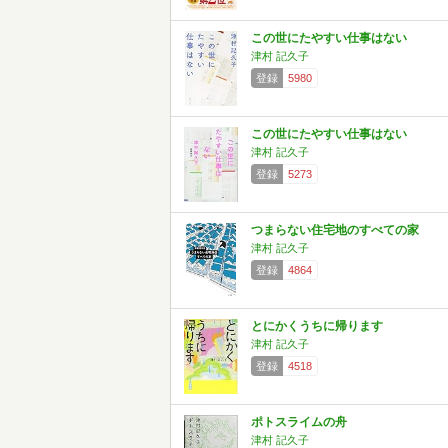
この世にたやすい仕事はない
津村 記久子
登録
5980
この世にたやすい仕事はない
津村 記久子
登録
5273
つまらない住宅地のすべての家
津村 記久子
登録
4864
とにかくうちに帰ります
津村 記久子
登録
4518
ポトスライムの舟
津村 記久子