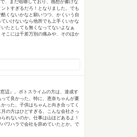
きで、まだ咀嚼しており、感想が書けな
メントすぎるだろ！となりました。でも
で酷くないかなと願いつつ、かくいう自
っていけないなら他所でも上手くいかな
ていたとしても無くなってないよなぁ
、そこには千差万別の痛みや、そのほか
の窓辺』。ポトスライムの方は、達成す
あって良かった。特に、恵奈ちゃんが夏
しかった。子供はちゃんと向き合ってく
二月の方はひどすぎる。こんな会社さっ
められないのか。仕事は山ほどあるよ！
がパワハラで会社を辞めていたとか。で