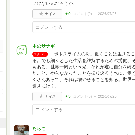
いけないんだろうか。
ナイス
★9
コメント(
0
)
2026/07/26
本のサナギ
「ポトスライムの舟」働くことは生きる
ネタバレ
る。でも細々とした生活を維持するための労働、
もある。世界一周という光。それが逆に自分を縛
たこと、やらなかったことを振り返るうちに、働
くさんあって、それは増やせることを知る。世界
働きに行く。
ナイス
★5
コメント(
0
)
2026/07/25
たらこ