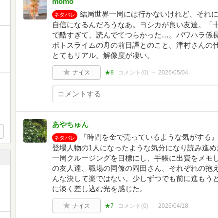
momo
結局世界一周には行かないけれど、それ
ネタバレ
自信になるんだろうなあ。ヨシカが良い友達。「
ま
で酷すぎて、読んでてつらかった…。パワハラ係
ポトスライムの舟の前日譚とのこと。津村さんの
とてもリアル。解像度が凄い。
ナイス
★8
コメント(
0
)
2026/05/04
あやちゅん
『時間を金で売っているような気がする
ネタバレ
登場人物の1人になったような気分になり読み進め
一周クルージングを目標にし、手帳に出費をメモ
の友人達、職場の同僚の岡田さん、それぞれの抱
んな決して楽ではない。少しずつでも前に進もう
に淡く差し込む光を感じた。
ナイス
★7
コメント(
0
)
2026/04/18