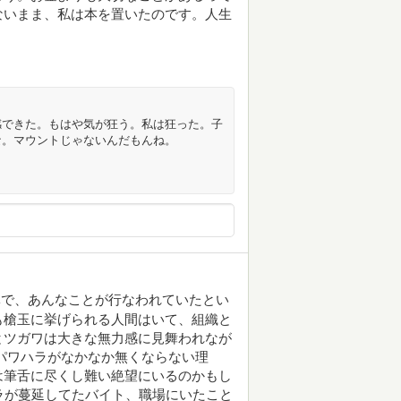
ないまま、私は本を置いたのです。人生
感できた。もはや気が狂う。私は狂った。子
な。マウントじゃないんだもんね。
体で、あんなことが行なわれていたとい
も槍玉に挙げられる人間はいて、組織と
とツガワは大きな無力感に見舞われなが
パワハラがなかなか無くならない理
は筆舌に尽くし難い絶望にいるのかもし
ハラが蔓延してたバイト、職場にいたこと