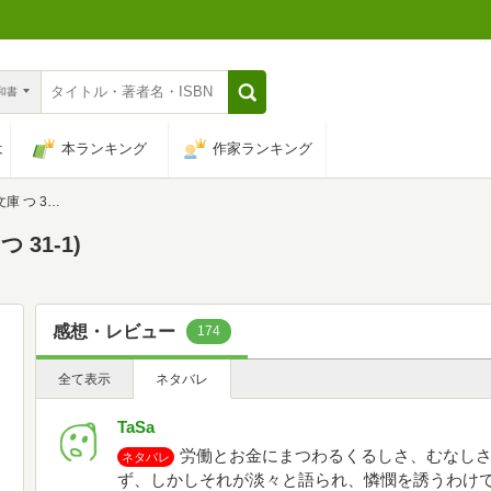
n和書
は
本ランキング
作家ランキング
 31-1)
31-1)
感想・レビュー
174
全て表示
ネタバレ
TaSa
労働とお金にまつわるくるしさ、むなし
ネタバレ
ず、しかしそれが淡々と語られ、憐憫を誘うわけ