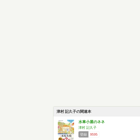
津村 記久子の関連本
水車小屋のネネ
津村 記久子
登録
9595