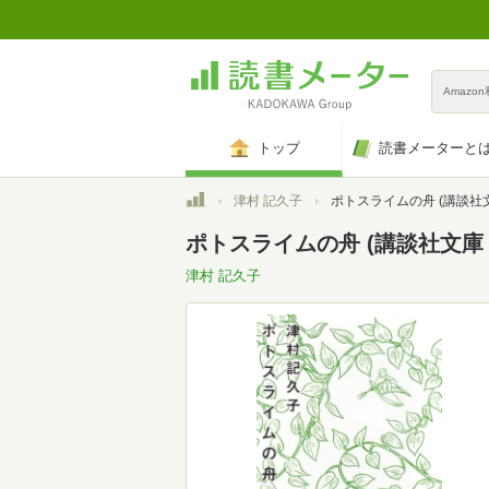
Amazo
トップ
読書メーターと
トップ
津村 記久子
ポトスライムの舟 (講談社文庫 つ
ポトスライムの舟 (講談社文庫 つ 
津村 記久子