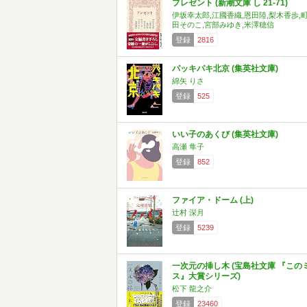
プレゼント (新潮文庫 し 21-71)
伊坂幸太郎,江國香織,恩田陸,梨木香歩,
田そのこ,宮部みゆき,米澤穂信
登録
2816
パッキパキ北京 (集英社文庫)
綿矢 りさ
登録
525
いい子のあくび (集英社文庫)
高瀬 隼子
登録
852
ファイア・ドーム (上)
辻村 深月
登録
5239
一次元の挿し木 (宝島社文庫 『この
ス』大賞シリーズ)
松下 龍之介
登録
23460