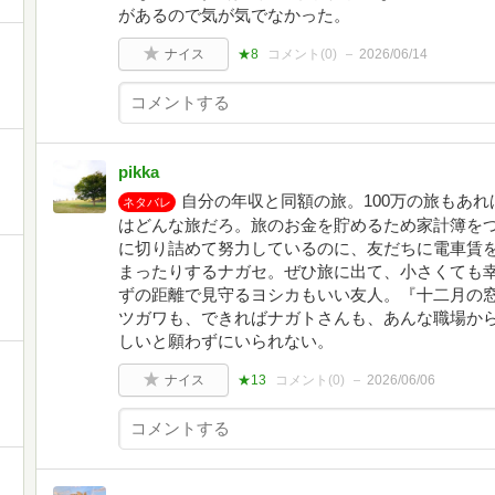
があるので気が気でなかった。
ナイス
★8
コメント(
0
)
2026/06/14
pikka
自分の年収と同額の旅。100万の旅もあれば
ネタバレ
はどんな旅だろ。旅のお金を貯めるため家計簿を
に切り詰めて努力しているのに、友だちに電車賃
まったりするナガセ。ぜひ旅に出て、小さくても
ずの距離で見守るヨシカもいい友人。『十二月の
ツガワも、できればナガトさんも、あんな職場か
しいと願わずにいられない。
ナイス
★13
コメント(
0
)
2026/06/06