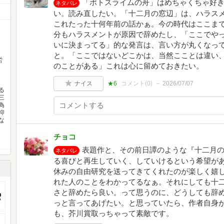
「ポトスライムの舟」はめちゃくちゃ好
ネタバレ
い。読み直したい。「十二月の窓辺」は、ハラス
これたった十何年前の話かぁ。今の時代はここま
分もハラスメントが原因で辞めたし、「ここでや
いに決まってる」的な発言は、言い方が丸くなっ
と。「ここではないどこかは、当然こことは違い
労
のことがある」これは心に留めておきたい。
ナイス
★6
コメント(
0
)
2026/07/07
る
三
為
抑
な
チョコ
表題作と、その前日譚のような『十二月
ネタバレ
る喜びと再生していく、していけるという希望が
休みの自由研究を送ってきてくれたのが楽しく嬉
れた人のことをわかってるなぁ。それにしても十
さと辞めたら良い。って思うのに、どうしても辞
っと言ってあげたい。と思っていたら、作者自身
も、芥川賞取っちゃって素敵です。