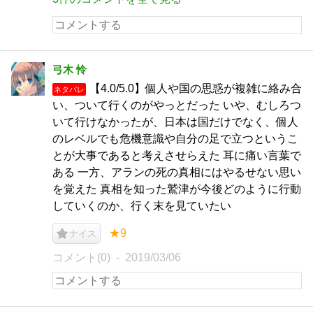
弓木 怜
【4.0/5.0】個人や国の思惑が複雑に絡み合
ネタバレ
い、ついて行くのがやっとだった いや、むしろつ
いて行けなかったが、日本は国だけでなく、個人
のレベルでも危機意識や自分の足で立つというこ
とが大事であると考えさせらえた 耳に痛い言葉で
ある 一方、アランの死の真相にはやるせない思い
を覚えた 真相を知った鷲津が今後どのように行動
していくのか、行く末を見ていたい
★9
ナイス
コメント(0)
2019/03/06