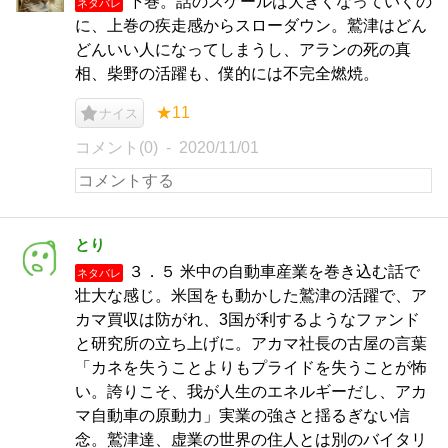
下巻。話のスケールは大きくなっていくの
ネタバレ
に、上巻の疾走感からスローダウン。鷲津はどん
どんいい人になってしまうし、アランの死の真
相、柴野の活躍も、僕的には不完全燃焼。
★11
ナイス
コメント(0)
2020/11/01
とり
３．５ 米中の自動車産業を巻き込む話で
ネタバレ
壮大な感じ。米国をも動かした鷲津の活躍で、ア
カマ買収は防がれ、3国が利するようなファンド
と研究所の立ち上げに。アカマ社長の古屋の言葉
「カネを失うことよりもプライドを失うことが怖
い。誇りこそ、我が人生のエネルギーだし、アカ
マ自動車の原動力」実業の強さと揺るぎない信
念。鷲津達、虚業の世界の住人とは別のバイタリ