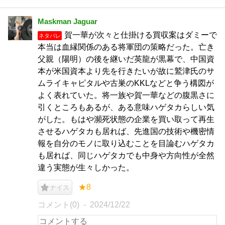
Maskman Jaguar
賀一華が次々と仕掛ける買収案はダミーで
ネタバレ
本当は血縁関係のある将軍団の策略だった。亡き
父親（陽明）の後を継いだ英龍が黒幕で、中国資
本が米国資本より先を行きたいが故に鷲津氏のサ
ムライキャピタルや古巣のKKLなどと争う構図が
よく表れていた。将一族や賀一華などの腹黒さに
引くところもあるが、ある意味ハゲタカらしい気
がした。もはや瀕死状態の企業を買い取って再生
させるハゲタカも居れば、先進国の技術や機密情
報を自分のモノに取り込むことを目論むハゲタカ
も居れば、同じハゲタカでも中身や方向性が全然
違う実態が生々しかった。
★8
ナイス
コメント(0)
2024/12/22