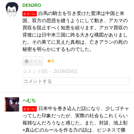
DEN2RO
白馬の騎士を引き受けた鷲津は中国と米
ネタバレ
国、双方の思惑を縫うようにして動き、アカマの
買収を阻止すべく知恵を絞ります。アカマ買収の
背後には日中米三国に跨る大きな構図がありまし
た。その果てに見えた真相は、亡きアランの死の
秘密を明らかにするものでした。
★6
ナイス
コメント(0)
2019/02/02
へむち
日米中を巻き込んだ話になり、少しゴチャ
ネタバレ
ってした印象だったが、実際の社会もこれくらい
複雑なんだろうなと感じた。また、対談、池上彰
×真山仁のルールを作る力の話は、ビジネスで勝