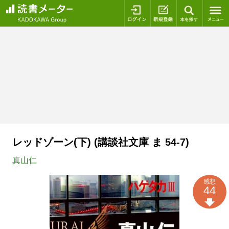
ログイン
新規登録
本を探
レッドゾーン(下) (講談社文庫 ま 54-7)
真山仁
感想
44