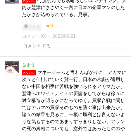
何度読んでも素晴らしいエンディング。大
ネタバレ
内が鷲津にささやく一言に日本の企業マンのした
たかさが込められている。見事。
★9
ナイス
コメント(0)
2022/09/21
しょう
マネーゲームと言わんばかりに、アカマに
ネタバレ
次々と仕掛けていく賀一行。日本の常識が通用し
ない中国を相手に苦戦を強いられるアカマだが、
鷲津へホワイトナイトの要請をしてからは徐々に
対立構造が明らかになってゆく。買収合戦に関し
てはアカマの買収そのものを防ぐ事は出来たが、
諸々の結果を見るに、一概に勝利とは言えないよ
うな気もするのであまりすっきりしない。アラン
の死の真相についても、意外ではあったもののや