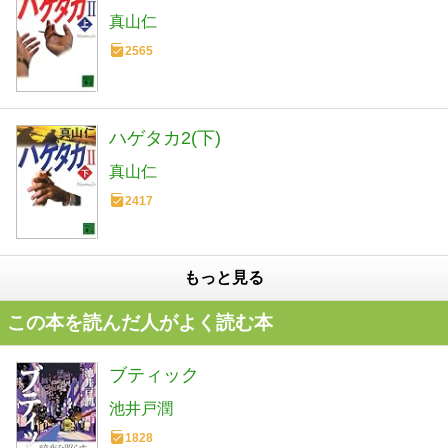
真山仁
2565
ハゲタカ2(下)
真山仁
2417
もっと見る
この本を読んだ人がよく読む本
ブティック
池井戸潤
1828