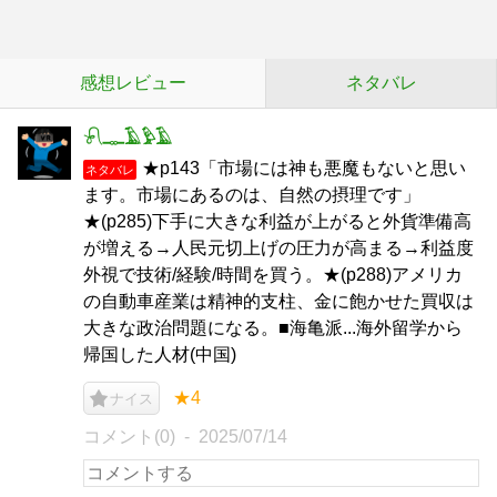
感想レビュー
ネタバレ
𓍯𓊃𓄿𓅱𓄿
★p143「市場には神も悪魔もないと思い
ネタバレ
ます。市場にあるのは、自然の摂理です」
★(p285)下手に大きな利益が上がると外貨準備高
が増える→人民元切上げの圧力が高まる→利益度
外視で技術/経験/時間を買う。★(p288)アメリカ
の自動車産業は精神的支柱、金に飽かせた買収は
大きな政治問題になる。■海亀派...海外留学から
帰国した人材(中国)
★4
ナイス
コメント(0)
2025/07/14