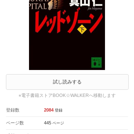
試し読みする
※電子書籍ストアBOOK☆WALKERへ移動します
登録数
2084
登録
ページ数
445
ページ