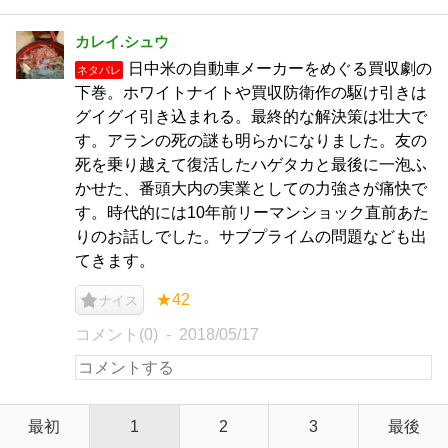
カレイ.シュウ
日中米の自動車メーカーをめぐる買収劇の
ネタバレ
下巻。ホワイトナイトや買収防衛作の駆け引きは
グイグイ引き込まれる。最終的な解決策は壮大で
す。アランの死の謎も明らかになりました。友の
死を乗り越えて復活したハゲタカと最後に一泡ふ
かせた、番頭大内の実業としての力強さが痛快で
す。時代的には10年前リーマンショック直前あた
りのお話しでした。サブプライムの問題なども出
てきます。
★42
ナイス
コメント(0)
2018/05/17
最初
1
2
3
最後