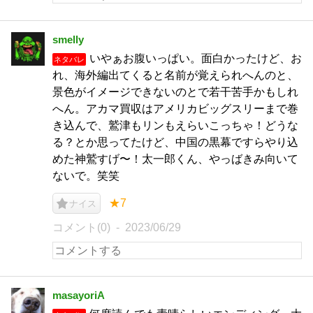
smelly
いやぁお腹いっぱい。面白かったけど、お
ネタバレ
れ、海外編出てくると名前が覚えられへんのと、
景色がイメージできないのとで若干苦手かもしれ
へん。アカマ買収はアメリカビッグスリーまで巻
き込んで、鷲津もリンもえらいこっちゃ！どうな
る？とか思ってたけど、中国の黒幕ですらやり込
めた神鷲すげ〜！太一郎くん、やっばきみ向いて
ないで。笑笑
★7
ナイス
コメント(0)
2023/06/29
masayoriA