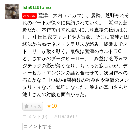
Ishi0118Tomo
鷲津、大内（アカマ）、慶齢、芝野それぞ
ネタバレ
れのパートが徐々に集約されていく。 鷲津と芝
野だが、本作ではすれ違いにより直接の接触はな
し。 中国国家ファンドや大富豪、そこに鷲津と因
縁浅からぬケネス・クラリスが絡み、終盤までス
トーリーが動く動く。最後は鷲津のウルトラC
と、さすがのダークヒーロー。 終盤は芝野＆マ
ジテックの影が薄くなり、ちょっと寂しいが、デ
ィーゼル・エンジンの話と合わせて、次回作への
布石かな？ 中国の権謀術数の巧みさや華僑のメン
タリティなど、勉強になった。巻末の真山さんと
池上さんの対談も面白かった。
★10
ナイス
コメント(0)
2019/06/17