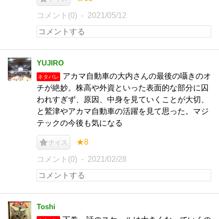
コメント(0)
2021/05/12
YUJIRO
アカマ自動車の大内さんの最後の囁きのオ
ネタバレ
チが絶妙。株高や外資といった表面的な部分に囚
われすぎず、原因、中身を見ていくことが大切、
と鷲津やアカマ自動車の活躍を見て思った。マジ
テックの今後も気になる
★8
ナイス
コメント(0)
2021/02/28
Toshi