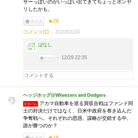
サーっぽいのがいっぱい出てきてちょっとボンヤ
リしたかも。
★29
ナイス
コメント(1)
2020/01/24
ぱなし
12/29 22:35
ナイス
ヘッジホッグ@Wheezers and Dodgers
アカマ自動車を巡る買収合戦はファンド同
ネタバレ
士の対決だけではなく、日米中政府を巻き込んだ
争奪戦へ。それぞれの思惑、謀略が交錯する中、
誰が勝つのか？
★18
ナイス