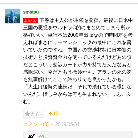
smatsu
下巻は主人公が本領を発揮。最後に日米中
ネタバレ
三国の思惑をウルトラC的にまとめてしまう所が
格好いい。単行本は2009年出版なので時間差を考
えればまさにリーマンショックの最中にこれを書
いていたのですね。中国との交渉材料に日本側の
技術力と投資資金力を使っているんだけどあの頃
だとこういう交渉カードが力を持てたんだなぁと
感慨深い。今だともう微妙かも。アランの死の謎
も無事解けてここで終わりでも良かったかも。
「人生は後悔の連続だ。それで潰れている暇はな
いんだ。憎しみからは何も生まれない」ふむ、ふ
む。
★10
ナイス
コメント(3)
2019/05/31
グレ