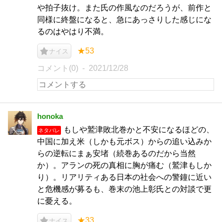
や拍子抜け。また氏の作風なのだろうが、前作と
同様に終盤になると、急にあっさりした感じにな
るのはやはり不満。
★53
ナイス
コメント(0)
2021/12/28
honoka
もしや鷲津敗北巻かと不安になるほどの、
ネタバレ
中国に加え米（しかも元ボス）からの追い込みか
らの逆転にまぁ安堵（続巻あるのだから当然
か）。アランの死の真相に胸が痛む（鷲津もしか
り）。リアリティある日本の社会への警鐘に近い
と危機感が募るも、巻末の池上彰氏との対談で更
に憂える。
★33
ナイス