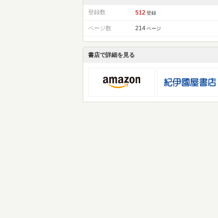
登録数
512
登録
ページ数
214
ページ
書店で詳細を見る