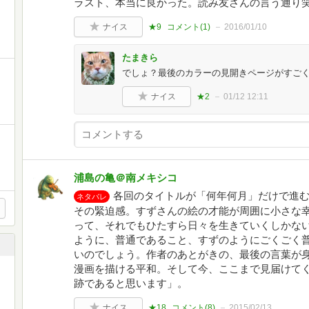
ラスト、本当に良かった。読み友さんの言う通り
ナイス
★9
コメント(
1
)
2016/01/10
たまきら
でしょ？最後のカラーの見開きページがすご
ナイス
★2
01/12 12:11
浦島の亀＠南メキシコ
各回のタイトルが「何年何月」だけで進
ネタバレ
その緊迫感。すずさんの絵の才能が周囲に小さな
って、それでもひたすら日々を生きていくしかな
ように、普通であること、すずのようにごくごく
いのでしょう。作者のあとがきの、最後の言葉が
漫画を描ける平和。そして今、ここまで見届けて
跡であると思います」。
ナイス
★18
コメント(
8
)
2015/02/13