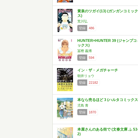
黄泉のツガイ(13) (ガンガンコミック
ス)
荒川弘
登録
486
HUNTER×HUNTER 39 (ジャンプコ
ックス)
冨樫 義博
登録
594
イン・ザ・メガチャーチ
朝井リョウ
登録
22182
本なら売るほど 3 (ハルタコミックス
児島 青
登録
1870
本屋さんのある街で (文春文庫 ふ 53
2)