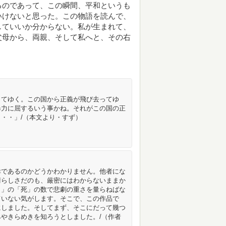
るのであって、この瞬間、平和というも
いけないと思った。この物語を読んで、
していいか分からない。私が生まれて、
父母から、両親、そして私へと、その右
ってゆく。この国から正義が飛び去ってゆ
暴力に屈するいう事かね。それがこの国の正
・・」/（本文より・すず）
幸であるのかどうかわかりません。他者にな
晴らしさだのも、厳密にはわからないままか
も」の「死」の数で悲劇の重さを量らねばな
ていない気がします。そこで、この作品で
にしました。そしてまず、そこにだって幾つ
やきらめきを知ろうとしました。/（作者