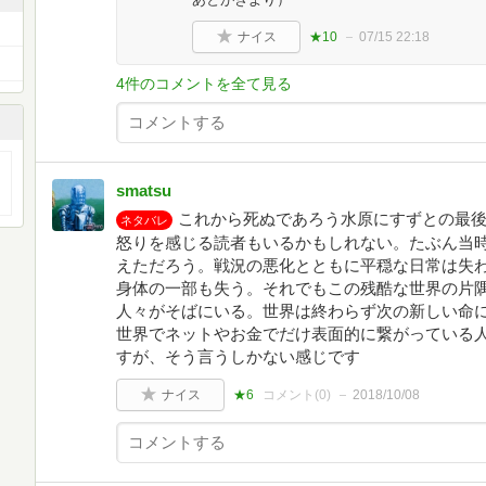
ナイス
★10
07/15 22:18
4件のコメントを全て見る
smatsu
これから死ぬであろう水原にすずとの最
ネタバレ
怒りを感じる読者もいるかもしれない。たぶん当
えただろう。戦況の悪化とともに平穏な日常は失
身体の一部も失う。それでもこの残酷な世界の片
人々がそばにいる。世界は終わらず次の新しい命
世界でネットやお金でだけ表面的に繋がっている
すが、そう言うしかない感じです
ナイス
★6
コメント(
0
)
2018/10/08