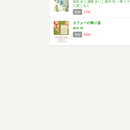
凪良 ゆう,瀬尾 まいこ,坂木 司,一穂 ミチ
三浦 しをん
登録
2726
カフェーの帰り道
嶋津 輝
登録
6265