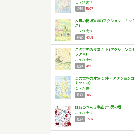
こうの 史代
登録
5076
夕凪の街 桜の国 (アクションコミッ
ス)
こうの 史代
登録
4381
この世界の片隅に 下 (アクションコ
ックス)
こうの 史代
登録
4213
この世界の片隅に (中) (アクション
ミックス)
こうの 史代
登録
4079
ぼおるぺん古事記 (一)天の巻
こうの 史代
登録
1594