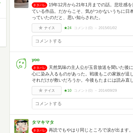
,
19年12月から21年1月までの話。悲壮
ネタバレ
ている作品。だからこそ、気がつかないうちに日
っていたのだと、思い知らされた。
ナイス
★24
コメント(
0
)
2015/01/02
yoo
天然気味の主人公が玉音放送を聞いた後
ネタバレ
心に染み入るものがあった。戦後もこの家族が逞
それだけが救いだろうか。今後もたまには読み直
ナイス
★10
コメント(
0
)
2014/09/29
タマキマタ
再読でもやはり同じところで涙が出ます
ネタバレ