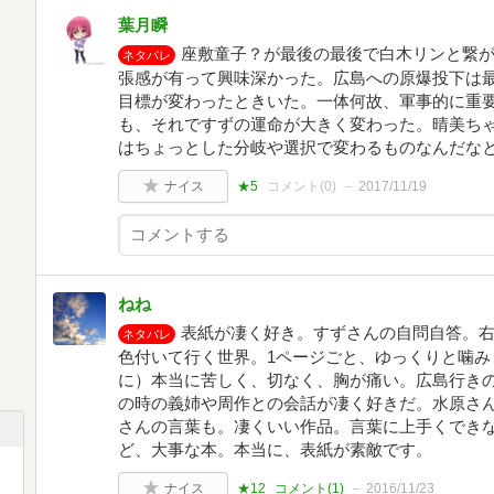
葉月瞬
座敷童子？が最後の最後で白木リンと繋
ネタバレ
張感が有って興味深かった。広島への原爆投下は
目標が変わったときいた。一体何故、軍事的に重
も、それですずの運命が大きく変わった。晴美ち
はちょっとした分岐や選択で変わるものなんだな
ナイス
★5
コメント(
0
)
2017/11/19
ねね
表紙が凄く好き。すずさんの自問自答。
ネタバレ
色付いて行く世界。1ページごと、ゆっくりと噛み
に）本当に苦しく、切なく、胸が痛い。広島行き
の時の義姉や周作との会話が凄く好きだ。水原さ
さんの言葉も。凄くいい作品。言葉に上手くでき
ど、大事な本。本当に、表紙が素敵です。
コ
ナイス
★12
コメント(
1
)
2016/11/23