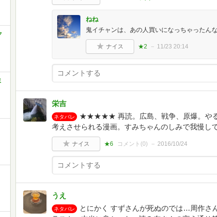
ねね
鬼イチャンは、あの人買いになっちゃったんなら
ク
ナイス
★2
11/23 20:14
ミ
栄吉
★★★★★ 再読。広島、戦争、原爆。や
ネタバレ
考えさせられる漫画。すみちゃんのしみで我慢し
コ
ナイス
★6
コメント(
0
)
2016/10/24
うえ
とにかく すずさんが死ぬのでは…周作さ
ネタバレ