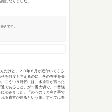
笑顔になりました。
く好きです。
むんだけど、２０年８月が近付いてくる
幸せを何度も与えるのに、その右手を失
い。こういう時代には、水原哲が言った
普通であること、が一番大切で、一番強
身に沁みました。「のうのうと利き手で
くれる貴方が居るという事。すべては奇