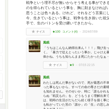
戦争という理不尽が無いからそう考える事ができ
のを得られているという事を、胸に刻まなければ
思うことは色々ある。けれど、それをどう言葉に
今、生きているという事は、戦争を生き抜いた祖
手で、生のバトンを受け継いできたから。
ナイス
★100
コメント(
4
)
2024/07/09
風眠
「うちはこんなん納得出来ん！！！」飛び去
く。「暴力で従えとったいう事か。じゃけえ
体かね。うちも知らんまま死にたかったなぁ・
ナイス
★9
07/15 22:15
風眠
わたしは死んだ事がないので、死が最悪の不
った事もないから、すべての命の尊さだの素
も知れません。そのせいか、時に「誰もかれ
らぬ「戦災もの」を、どうもうまく理解出来
は、戦時の生活がだらだら続く様子を描く事
も転がっていた筈の「誰か」の「生」の悲しみ
あとがきより）