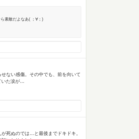
素敵だよなあ( ；∀；)
るせない感傷。その中でも、前を向いて
ていた涙が…
んが死ぬのでは…と最後までドキドキ。