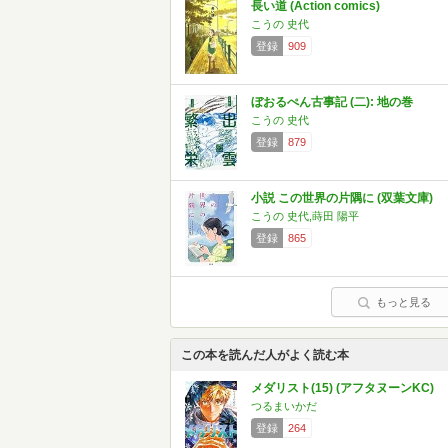
長い道 (Action comics)
こうの 史代
登録
909
ぼおるぺん古事記 (二): 地の巻
こうの 史代
登録
879
小説 この世界の片隅に (双葉文庫)
こうの 史代,蒔田 陽平
登録
865
もっと見る
この本を読んだ人がよく読む本
メダリスト(15) (アフタヌーンKC)
つるまいかだ
登録
264