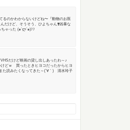
れてるのかわからないけどね〜『動物のお医
んだけど、そうそう、ひよちゃん❣️凶暴な
った (๑´ლ`๑)ﾌﾌ
VHSだけど映画の貸し出しあったわ～♪
いけどｗ 買ったときヒヨコだったからヒヨ
た読みたくなってきた～(´∀｀) 清水玲子