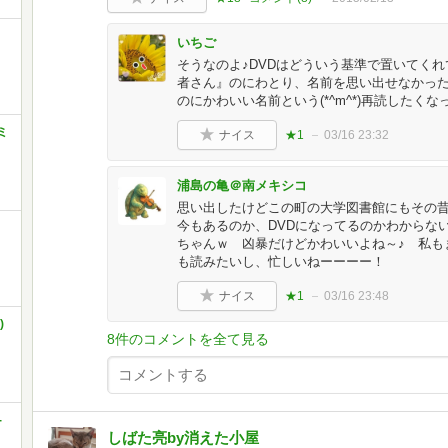
いちご
そうなのよ♪DVDはどういう基準で置いてく
者さん』のにわとり、名前を思い出せなかった
のにかわいい名前という(*^m^*)再読したくなっちゃ
ミ
ナイス
★1
03/16 23:32
浦島の亀＠南メキシコ
思い出したけどこの町の大学図書館にもその昔
今もあるのか、DVDになってるのかわからな
ちゃんｗ 凶暴だけどかわいいよね～♪ 私もま
も読みたいし、忙しいねーーーー！
ナイス
★1
03/16 23:48
)
8件のコメントを全て見る
-
しばた亮by消えた小屋