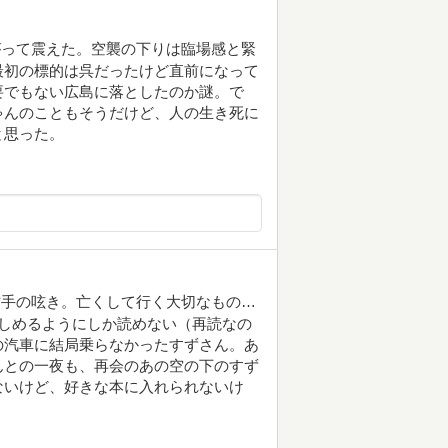
がって震えた。空襲の下りは臨場感と緊
最初の標的は呉だったけど直前になって
要でもない広島に落としたのか謎。で
ゃんのこともそうだけど、人の生き死に
と思った。
右手の呟き。亡くして行く大切なもの…
しめるようにしか読めない（再読なの
の汽車に結局乗らなかったすずさん。あ
んとの一夜も、再会のあの空の下のすず
ないけど、好きな本に入れられないけ