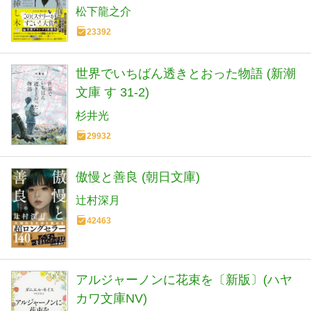
松下龍之介
23392
世界でいちばん透きとおった物語 (新潮
文庫 す 31-2)
杉井光
29932
傲慢と善良 (朝日文庫)
辻村深月
42463
アルジャーノンに花束を〔新版〕(ハヤ
カワ文庫NV)