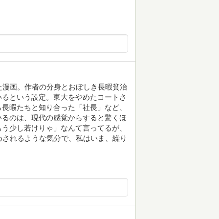
た漫画。作者の分身とおぼしき長暇貧治
いるという設定。東大をやめたコートさ
ら長暇たちと知り合った「社長」など、
いるのは、現代の感覚からすると驚くほ
もう少し若けりゃ」なんて言ってるが、
めされるような気分で、私はいま、繰り