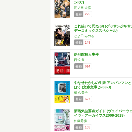
ンKC)
泥ノ田 犬彦
登録
225
これ描いて死ね (9) (ゲッサン少年サ
デーコミックススペシャル)
とよ田 みのる
登録
149
処刑館殺人事件
西式 豊
登録
614
やなせたかしの生涯 アンパンマンと
ぼく (文春文庫 か 68-3)
梯 久美子
登録
627
新蒸気波要点ガイド (ヴェイパーウ
イヴ・アーカイブス2009-2019)
佐藤秀彦
登録
165