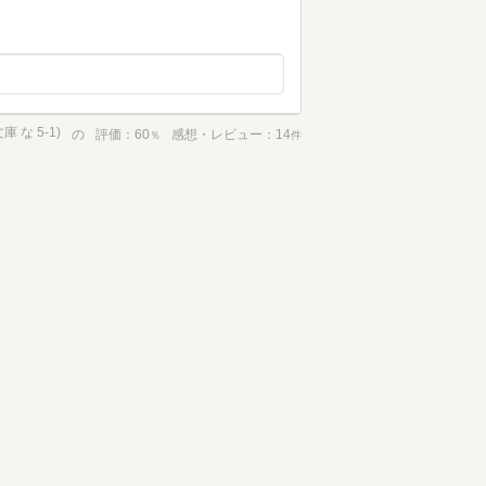
 な 5-1)
の
評価
60
感想・レビュー
14
％
件