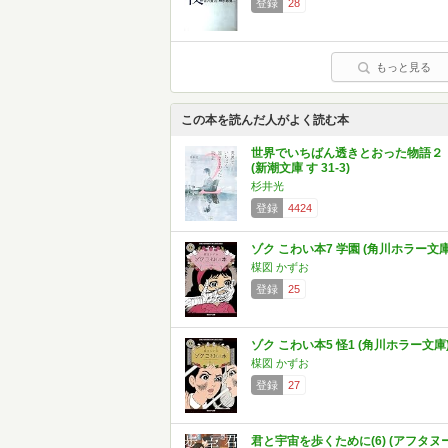
登録
28
もっと見る
この本を読んだ人がよく読む本
世界でいちばん透きとおった物語２
(新潮文庫 す 31-3)
杉井光
登録
4424
ゾク こわい本7 学園 (角川ホラー文庫
楳図 かずお
登録
25
ゾク こわい本5 怪1 (角川ホラー文庫
楳図 かずお
登録
27
君と宇宙を歩くために(6) (アフタヌ