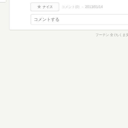
ナイス
コメント(
0
)
2013/01/14
フーテン 全 (ちくま文庫