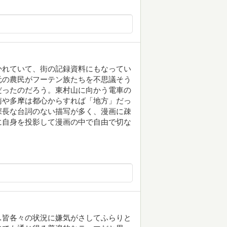
かれていて、街の記録資料にもなってい
元の農民がフーテン族たちを不思議そう
だったのだろう。東村山に向かう電車の
南や多摩は都心からすれば「地方」だっ
深長な台詞のない描写が多く、漫画に疎
に自身を投影して漫画の中で自由で切な
…皆各々の状況に嫌気がさしてふらりと