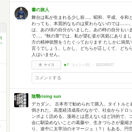
書の旅人
舞台は私が生まれる少し前…。昭和、平成、令和
わっても、本質的なものは変わらないのでは……
は、あの頃の自分がいました。あの時の自分もい
で…。“秋の章”では、私が望む姿が其処にありま
)
方の精神状態をうたぐっております たしかに病気
ぺ
言うでしょう。しかし、どちらが正しくて、どち
人はいません。
ナイス
★7
コメント(
0
)
2022/05/27
陰翳rising sun
デカダン。 古本市で勧められて購入。タイトルと
倒された。高度経済成長のなかで、社会からドロ
ンポよく読める。漫画とは思えないほど詩的で、
会に馴染めないことの葛藤や、生きづらさが凝縮
た
り、途中に太宰治のオマージュ（？）もある。円