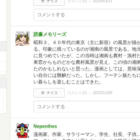
ナイス
コメント(
0
)
2026/03/11
読書メモリーズ
昭和３、４０年代の東京（主に新宿）の風景が描
る。印象に残っているのが湘南の風景である。地
に見つめていたが、この当時は湘南も農村・漁村
車窓からものどかな農村風景が見え、この頃の湘
たのかもしれないと思った。漫画としては、意味
い自分には難解だった。しかし、フーテン族たち
い暮らしを楽しむことはできた。
ナイス
コメント(
0
)
2025/11/05
Nepenthes
漫画家、作家、サラリーマン、学生、社長、子供