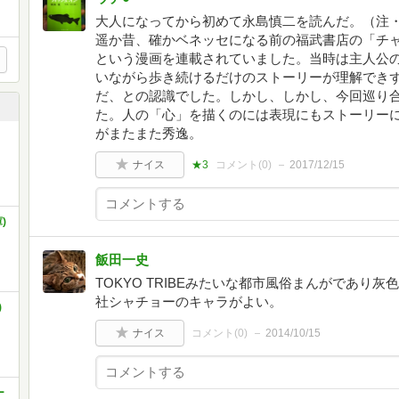
大人になってから初めて永島慎二を読んだ。（注
遥か昔、確かベネッセになる前の福武書店の「チ
という漫画を連載されていました。当時は主人公
いながら歩き続けるだけのストーリーが理解でき
だ、との認識でした。しかし、しかし、今回巡り
た。人の「心」を描くのには表現にもストーリー
がまたまた秀逸。
ナイス
★3
コメント(
0
)
2017/12/15
)
飯田一史
TOKYO TRIBEみたいな都市風俗まんがであり
社シャチョーのキャラがよい。
)
ナイス
コメント(
0
)
2014/10/15
ー