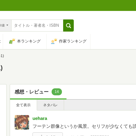
n和書
は
本ランキング
作家ランキング
1)
)
感想・レビュー
14
全て表示
ネタバレ
uehara
フーテン群像というか風景。セリフが少なくても