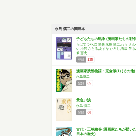
永島 慎二の関連本
子どもたちの戦争 (漫画家たちの戦争
ちばてつや,巴 里夫,永島 慎二,わち さん
い,小沢 さとる,あすな ひろし,石坂 啓,弘
兼 憲史
登録
135
漫画家残酷物語・完全版(1) (その他)
永島慎二
登録
65
黄色い涙
永島 慎二
登録
66
古代・王朝絵巻 (漫画家たちが描い
日本の歴史)