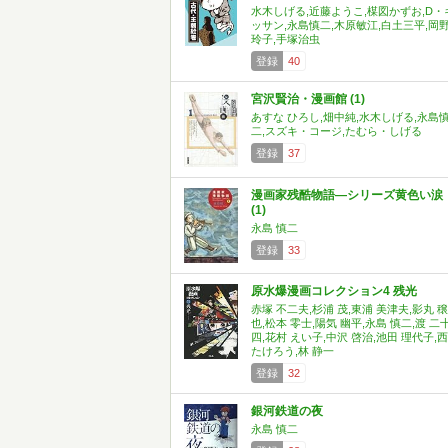
水木しげる,近藤ようこ,楳図かずお,D・
ッサン,永島慎二,木原敏江,白土三平,岡
玲子,手塚治虫
登録
40
宮沢賢治・漫画館 (1)
あすな ひろし,畑中純,水木しげる,永島
二,スズキ・コージ,たむら・しげる
登録
37
漫画家残酷物語―シリーズ黄色い涙
(1)
永島 慎二
登録
33
原水爆漫画コレクション4 残光
赤塚 不二夫,杉浦 茂,東浦 美津夫,影丸 穣
也,松本 零士,陽気 幽平,永島 慎二,渡 二
四,花村 えい子,中沢 啓治,池田 理代子,西
たけろう,林 静一
登録
32
銀河鉄道の夜
永島 慎二