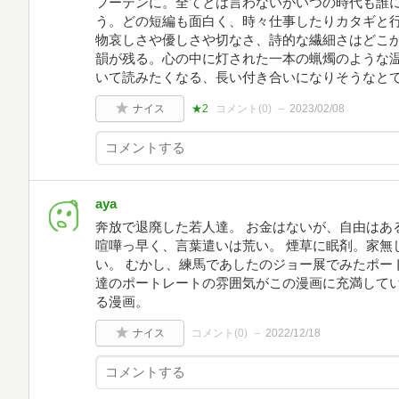
フーテンに。全てとは言わないがいつの時代も誰
う。どの短編も面白く、時々仕事したりカタギと
物哀しさや優しさや切なさ、詩的な繊細さはどこ
韻が残る。心の中に灯された一本の蝋燭のような
いて読みたくなる、長い付き合いになりそうなと
ナイス
★2
コメント(
0
)
2023/02/08
aya
奔放で退廃した若人達。 お金はないが、自由はあ
喧嘩っ早く、言葉遣いは荒い。 煙草に眠剤。家無
い。 むかし、練馬であしたのジョー展でみたポ
達のポートレートの雰囲気がこの漫画に充満して
る漫画。
ナイス
コメント(
0
)
2022/12/18