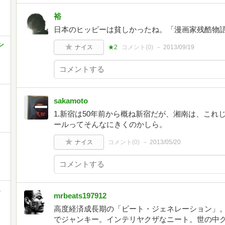
裕
日本のヒッピーは貧しかったね。「漫画家残酷物
ン
ナイス
★2
コメント(
0
)
2013/09/19
sakamoto
1.新宿は50年前から概ね新宿だが、湘南は、これ
ールってそんなにきくのかしら。
ナイス
コメント(
0
)
2013/05/20
ェ
mrbeats197912
高度経済成長期の「ビート・ジェネレーション」
でジャンキー。インテリヤクザなニート。世の中