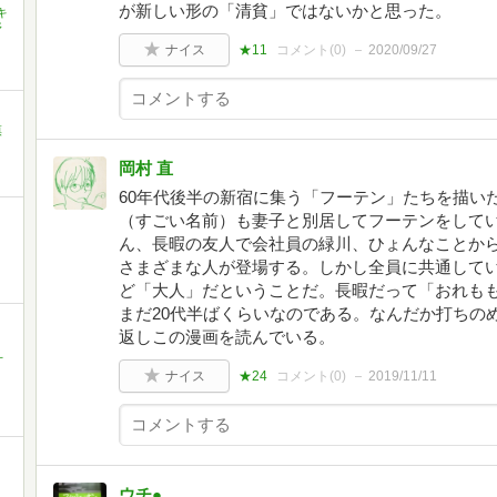
が新しい形の「清貧」ではないかと思った。
キ
野
ナイス
★11
コメント(
0
)
2020/09/27
慎
岡村 直
60年代後半の新宿に集う「フーテン」たちを描い
（すごい名前）も妻子と別居してフーテンをして
ん、長暇の友人で会社員の緑川、ひょんなことか
さまざまな人が登場する。しかし全員に共通して
ど「大人」だということだ。長暇だって「おれも
まだ20代半ばくらいなのである。なんだか打ちの
返しこの漫画を読んでいる。
十
ナイス
★24
コメント(
0
)
2019/11/11
ウチ●