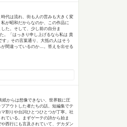
と時代は流れ、街も人の営みも大きく変
。私が昭和だからなのか、この作品に
ました。そして、少し前の自分ま
した。「はっきり申し上げるなら私は 貴
です」その言葉通り、大抵の人はそう
らが間違っているのか…。答えを出せる
表紙からは想像できない、世界観に圧
ップアウトした者たちの話。短編集でテ
コマ割りや台詞ひとつひとつが丁寧。社
されている。まずゲーテの詩から始ま
空や西行にも言及されていて、デカダン