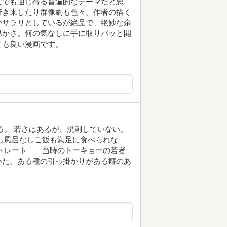
にでも通じ得る普遍的なテーマだと思
行き来したり群像劇も色々。作者の描く
かサラリとしているが絶品で、絶妙な余
温かさ。何の気なしに手に取りパッと開
ても良い漫画です。
る。 若さはあるが、溌剌していない。
し風呂なしご飯も満足に食べられな
ートレート 当時のトーキョーの若者
いた。ある種の引っ掛かりがある癖のあ