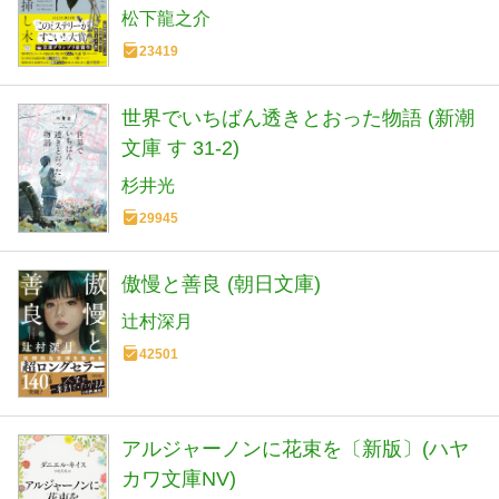
松下龍之介
23419
世界でいちばん透きとおった物語 (新潮
文庫 す 31-2)
杉井光
29945
傲慢と善良 (朝日文庫)
辻村深月
42501
アルジャーノンに花束を〔新版〕(ハヤ
カワ文庫NV)