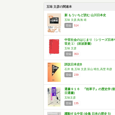
五味 文彦の関連本
新 もういちど読む 山川日本史
五味 文彦,鳥海 靖
登録
514
中世社会のはじまり〈シリーズ日本
世史 1〉 (岩波新書)
五味 文彦
登録
353
詳説日本史B
石井 進,五味 文彦,笹山 晴生,高埜 利彦
登録
239
選書９１６ 『枕草子』の歴史学 (
日選書)
五味文彦
登録
135
躍動する中世 (全集 日本の歴史 5)