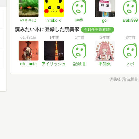
やきそば
hiroko k
伊香
goi
araki999
読みたい本に登録した読書家
全18件中 新着8件
01月31日
1年前
1年前
2年前
3年前
dilettante
アイリッシュ
記録用
不知火
ノボ
源義経 (岩波新書 