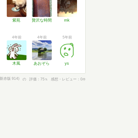
紫苑
贅沢な時間
mk
4年前
4年前
5年前
木風
あおぞら
ys
新赤版 914)
の
評価
75
感想・レビュー
0
％
件