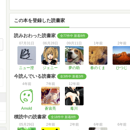
この本を登録した読書家
読みおわった読書家
全77件中 新着8件
07月31日
06月28日
09月11日
1年前
2年前
ニュー澄
ジェニー
夢の助
春のくま
ひつじ
今読んでいる読書家
全3件中 新着3件
4年前
7年前
12年前
Arnold
蒼宙亮
毒川
積読中の読書家
全18件中 新着8件
05月29日
2年前
2年前
6年前
6年前