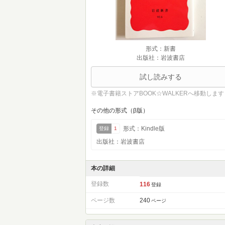
形式：新書
出版社：岩波書店
試し読みする
※電子書籍ストアBOOK☆WALKERへ移動します
その他の形式（β版）
形式：Kindle版
登録
1
出版社：岩波書店
本の詳細
登録数
116
登録
ページ数
240
ページ