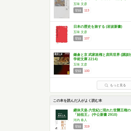
五味 文彦
登録
113
日本の歴史を旅する (岩波新書)
五味 文彦
登録
107
鎌倉と京 武家政権と庶民世界 (講談
学術文庫 2214)
五味 文彦
登録
100
もっと見る
この本を読んだ人がよく読む本
継体天皇-六世紀に現れた世襲王権の
「始祖王」 (中公新書 2910)
河内 春人
登録
319