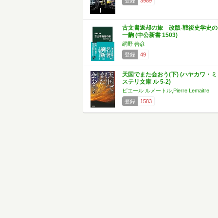
登録
3989
古文書返却の旅 改版-戦後史学史の
一齣 (中公新書 1503)
網野 善彦
登録
49
天国でまた会おう(下) (ハヤカワ・ミ
ステリ文庫 ル 5-2)
ピエール ルメートル,Pierre Lemaitre
登録
1583