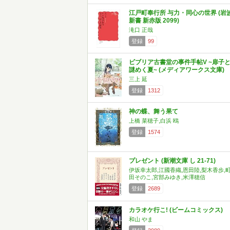
江戸町奉行所 与力・同心の世界 (岩
新書 新赤版 2099)
滝口 正哉
登録
99
ビブリア古書堂の事件手帖V ~扉子
謎めく夏~ (メディアワークス文庫)
三上 延
登録
1312
神の蝶、舞う果て
上橋 菜穂子,白浜 鴎
登録
1574
プレゼント (新潮文庫 し 21-71)
伊坂幸太郎,江國香織,恩田陸,梨木香歩,
田そのこ,宮部みゆき,米澤穂信
登録
2689
カラオケ行こ! (ビームコミックス)
和山 やま