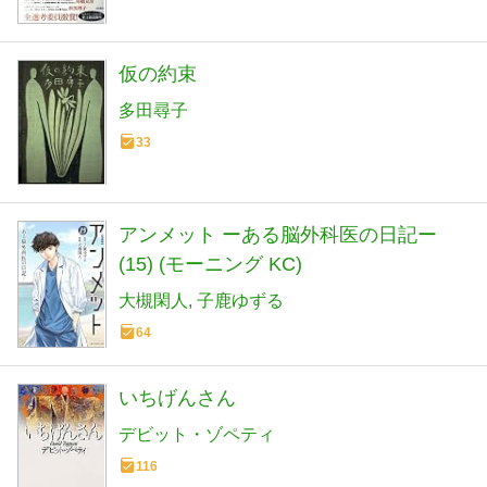
仮の約束
多田尋子
33
アンメット ーある脳外科医の日記ー
(15) (モーニング KC)
大槻閑人
子鹿ゆずる
64
いちげんさん
デビット・ゾペティ
116