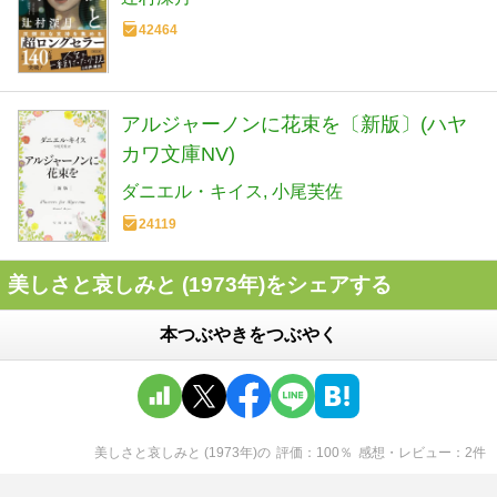
42464
アルジャーノンに花束を〔新版〕(ハヤ
カワ文庫NV)
ダニエル・キイス
小尾芙佐
24119
美しさと哀しみと (1973年)をシェアする
本つぶやきをつぶやく
美しさと哀しみと (1973年)
の
評価
100
％
感想・レビュー
2
件