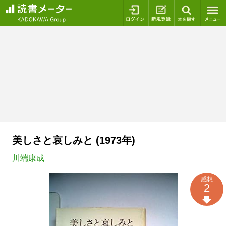
ログイン
新規登録
本を探
美しさと哀しみと (1973年)
川端康成
感想
2