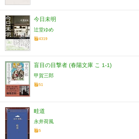
今日未明
辻堂ゆめ
4319
盲目の目撃者 (春陽文庫 こ 1-1)
甲賀三郎
51
畦道
永井荷風
5