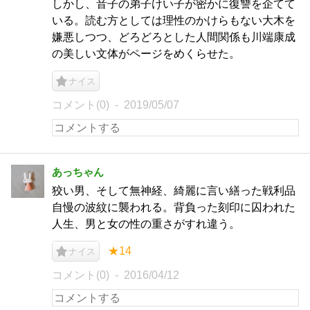
しかし、音子の弟子けい子が密かに復讐を企てて
いる。読む方としては理性のかけらもない大木を
嫌悪しつつ、どろどろとした人間関係も川端康成
の美しい文体がページをめくらせた。
ナイス
コメント(0)
2019/05/07
あっちゃん
狡い男、そして無神経、綺麗に言い繕った戦利品
自慢の波紋に襲われる。背負った刻印に囚われた
人生、男と女の性の重さがすれ違う。
★14
ナイス
コメント(0)
2016/04/12