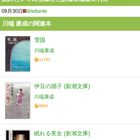
09月30日
dilettante
川端 康成の関連本
雪国
川端康成
12793
伊豆の踊子 (新潮文庫)
川端康成
9894
眠れる美女 (新潮文庫)