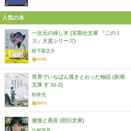
人気の本
一次元の挿し木 (宝島社文庫 『このミ
ス』大賞シリーズ)
松下龍之介
23392
世界でいちばん透きとおった物語 (新潮
文庫 す 31-2)
杉井光
29932
傲慢と善良 (朝日文庫)
辻村深月