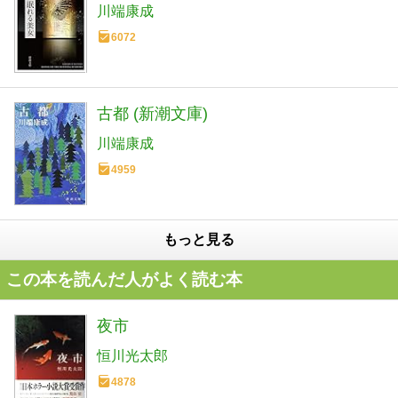
川端康成
6072
古都 (新潮文庫)
川端康成
4959
もっと見る
この本を読んだ人がよく読む本
夜市
恒川光太郎
4878