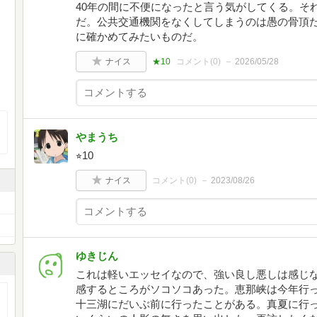
40年の間に不便になったと言う気がしてくる。そ
だ。公共交通機関をなくしてしまうのは愚の骨頂
に確かめてみたいものだ。
ナイス
★10
コメント(
0
)
2026/05/28
やまうち
⭐︎10
ナイス
コメント(
0
)
2023/08/26
ゆきじん
これは軽いエッセイなので、強い良し悪しは感じ
感するところがソコソコあった。恵那峡は今年行
十三湖にだいぶ前に行ったことがある。真夏に行