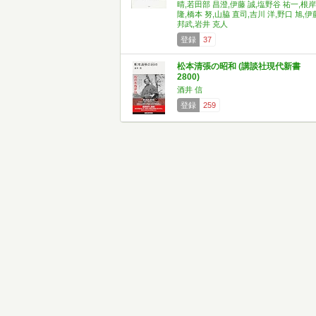
晴,若田部 昌澄,伊藤 誠,塩野谷 祐一,根岸
隆,橋本 努,山脇 直司,吉川 洋,野口 旭,伊
邦武,岩井 克人
登録
37
松本清張の昭和 (講談社現代新書
2800)
酒井 信
登録
259