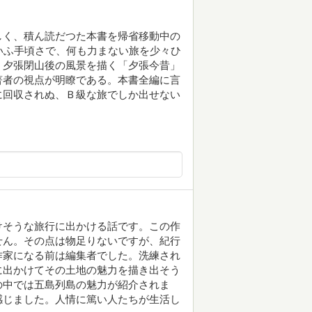
しく、積ん読だつた本書を帰省移動中の
いふ手頃さで、何も力まない旅を少々ひ
。夕張閉山後の風景を描く「夕張今昔」
著者の視点が明瞭である。本書全編に言
に回収されぬ、Ｂ級な旅でしか出せない
けそうな旅行に出かける話です。この作
せん。その点は物足りないですが、紀行
作家になる前は編集者でした。洗練され
に出かけてその土地の魅力を描き出そう
の中では五島列島の魅力が紹介されま
感じました。人情に篤い人たちが生活し