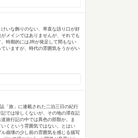
よけいな飾りのない、率直な語り口が好
道がメインではありませんが、それでも
。時期的にはJRが発足して間もない
っていますが、時代の雰囲気をうかがい
行誌「旅」に連載された二泊三日の紀行
行記では珍しくないが、その地の滞在記
鉄道旅行記の中では異色の部類か。ま
ていくという雰囲気ではない。とはい
ブル崩壊の少し前の雰囲気を感じる描写