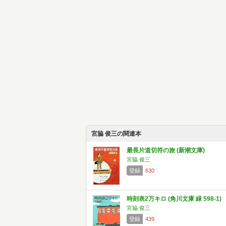
宮脇 俊三の関連本
最長片道切符の旅 (新潮文庫)
宮脇 俊三
登録
630
時刻表2万キロ (角川文庫 緑 598-1)
宮脇 俊三
登録
439