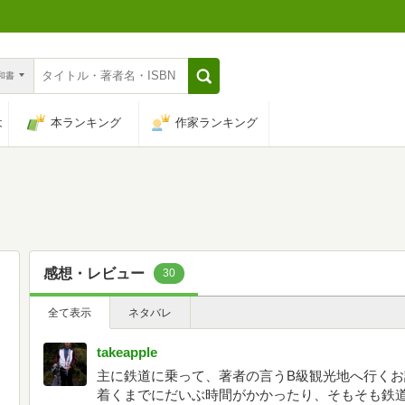
n和書
は
本ランキング
作家ランキング
感想・レビュー
30
全て表示
ネタバレ
takeapple
主に鉄道に乗って、著者の言うB級観光地へ行く
着くまでにだいぶ時間がかかったり、そもそも鉄