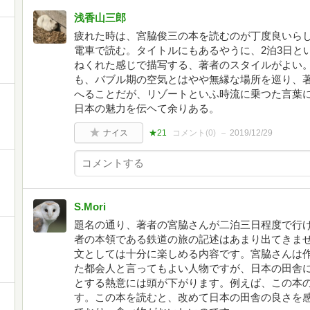
浅香山三郎
疲れた時は、宮脇俊三の本を読むのが丁度良いら
電車で読む。タイトルにもあるやうに、2泊3日と
ねくれた感じで描写する、著者のスタイルがよい
も、バブル期の空気とはやや無縁な場所を巡り、
へることだが、リゾートといふ時流に乗つた言葉
日本の魅力を伝ヘて余りある。
ナイス
★21
コメント(
0
)
2019/12/29
S.Mori
題名の通り、著者の宮脇さんが二泊三日程度で行
者の本領である鉄道の旅の記述はあまり出てきま
文としては十分に楽しめる内容です。宮脇さんは
た都会人と言ってもよい人物ですが、日本の田舎
とする熱意には頭が下がります。例えば、この本
す。この本を読むと、改めて日本の田舎の良さを