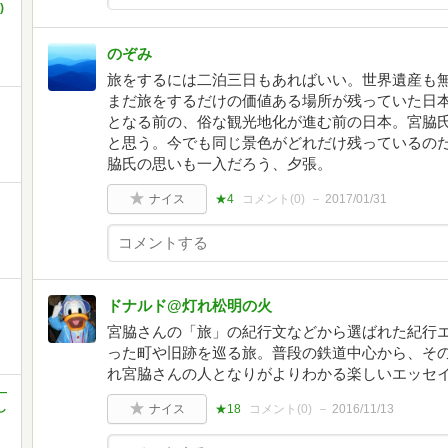
)
のぞみ
旅をするには二泊三日もあればいい。世界遺産も
まだ旅をするだけの価値ある場所が残っていた日
となる前の、俗な観光地化が進む前の日本。宮脇
と思う。今でも同じ景色がどれだけ残っているの
脇氏の思いも一入だろう、夕張。
ナイス
★4
コメント(
0
)
2017/01/31
ドナルド@灯れ松明の火
宮脇さんの「旅」の紀行文などから選ばれた紀行
った町や旧跡を巡る旅。普段の鉄道中心から、そ
れ宮脇さんの人となりがよりわかる楽しいエッセ
―
し
ナイス
★18
コメント(
0
)
2016/11/13