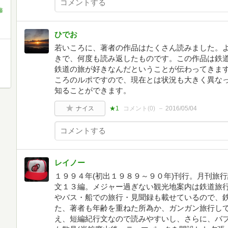
藤
ひでお
若いころに、著者の作品はたくさん読みました。
きで、何度も読み返したものです。この作品は鉄
鉄道の旅が好きなんだということが伝わってきます
ころのルポですので、現在とは状況も大きく異な
知ることができます。
ナイス
★1
コメント(
0
)
2016/05/04
レイノー
１９９４年(初出１９８９～９０年)刊行。月刊旅
文１３編。メジャー過ぎない観光地案内は鉄道旅
やバス・船での旅行・見聞録も載せているので、
た、著者も年齢を重ねた所為か、ガンガン旅行し
え、短編紀行文なので読みやすいし、さらに、バ