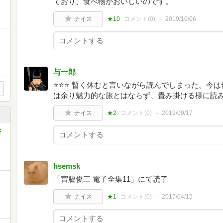
ており、食べ物がおいしいのです。
ナイス
★10
コメント(
0
)
2019/10/06
与一郎
⭐️⭐️⭐️ 暫く休むと言いながら読んでしまった。
は余り魅力的な旅とはならず、畳み掛ける様に読
ナイス
★2
コメント(
0
)
2019/09/17
書
hsemsk
「宮脇俊三 電子全集11」にて読了
ナイス
★1
コメント(
0
)
2017/04/15