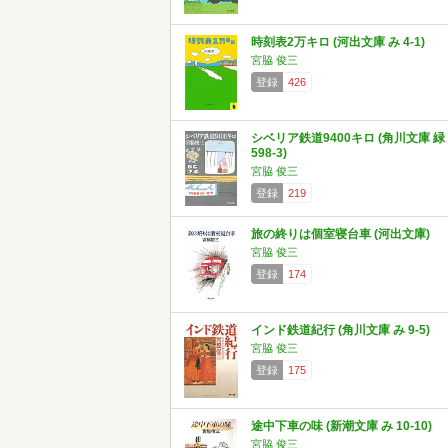
時刻表2万キロ (河出文庫 み 4-1)
宮脇 俊三
登録
426
シベリア鉄道9400キロ (角川文庫 緑
598-3)
宮脇 俊三
登録
219
旅の終りは個室寝台車 (河出文庫)
宮脇 俊三
登録
174
インド鉄道紀行 (角川文庫 み 9-5)
宮脇 俊三
登録
175
途中下車の味 (新潮文庫 み 10-10)
宮脇 俊三