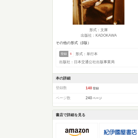
形式：文庫
出版社：KADOKAWA
その他の形式（β版）
形式：単行本
登録
6
出版社：日本交通公社出版事業局
本の詳細
登録数
140
登録
ページ数
240
ページ
書店で詳細を見る