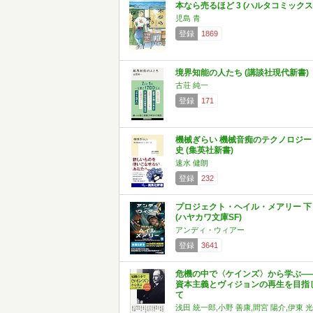
本なら売るほど 3 (ハルタコミックス
児島 青
登録
1869
境界知能の人たち (講談社現代新書)
古荘 純一
登録
171
機械ぎらい 機械音痴のテクノロジー
史 (集英社新書)
速水 健朗
登録
232
プロジェクト・ヘイル・メアリー 下
(ハヤカワ文庫SF)
アンディ・ウィアー
登録
3641
危機の中で〈ケインズ〉から学ぶ―
資本主義とヴィジョンの再生を目指
て
浅田 統一郎,小野 善康,間宮 陽介,伊東 光