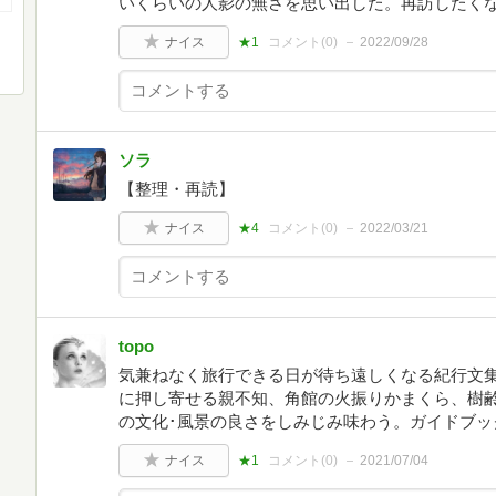
いくらいの人影の無さを思い出した。再訪したく
ナイス
★1
コメント(
0
)
2022/09/28
ソラ
【整理・再読】
ナイス
★4
コメント(
0
)
2022/03/21
topo
気兼ねなく旅行できる日が待ち遠しくなる紀行文
に押し寄せる親不知、角館の火振りかまくら、樹
の文化･風景の良さをしみじみ味わう。ガイドブッ
ナイス
★1
コメント(
0
)
2021/07/04