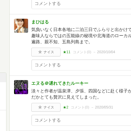
まひはる
気負いなく日本各地に二泊三日でふらりと出かけ
趣味人ならではの五能線の秘境や北海道のローカ
遍路、親不知、五島列島まで。
ナイス
★11
コメント(
0
)
2020/10/04
エヌる＠遅れてきたルーキー
淡々と作者が温泉津、夕張、四国などに赴く様子
だかとても贅沢に見えてしまった。
ナイス
★2
コメント(
0
)
2020/05/31