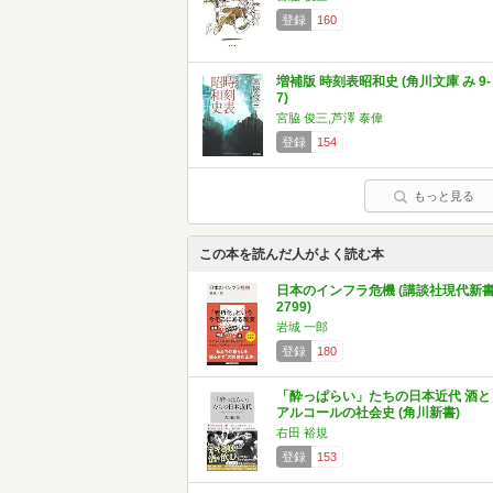
登録
160
増補版 時刻表昭和史 (角川文庫 み 9-
7)
宮脇 俊三,芦澤 泰偉
登録
154
もっと見る
この本を読んだ人がよく読む本
日本のインフラ危機 (講談社現代新
2799)
岩城 一郎
登録
180
「酔っぱらい」たちの日本近代 酒と
アルコールの社会史 (角川新書)
右田 裕規
登録
153