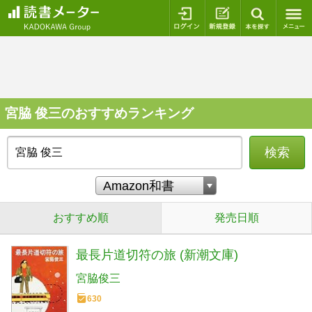
ログイン
新規登録
本を探
宮脇 俊三のおすすめランキング
検索
おすすめ順
発売日順
最長片道切符の旅 (新潮文庫)
宮脇俊三
630