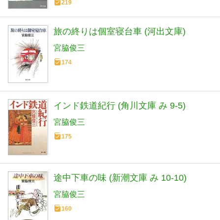
219
旅の終りは個室寝台車 (河出文庫)
宮脇俊三
174
インド鉄道紀行 (角川文庫 み 9-5)
宮脇俊三
175
途中下車の味 (新潮文庫 み 10-10)
宮脇俊三
160