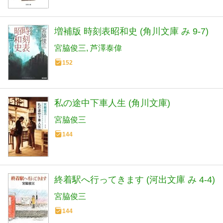
増補版 時刻表昭和史 (角川文庫 み 9-7)
宮脇俊三
芦澤泰偉
152
私の途中下車人生 (角川文庫)
宮脇俊三
144
終着駅へ行ってきます (河出文庫 み 4-4)
宮脇俊三
144