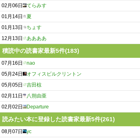
02月06日
てらみす
01月14日
夏
01月13日
ちょす
12月13日
ああああ
積読中の読書家最新5件(183)
07月16日
nao
05月24日
オフィスビルクリントン
05月05日
吉田椋
02月11日
八朔由亜
02月02日
Departure
読みたい本に登録した読書家最新5件(261)
08月07日
yc