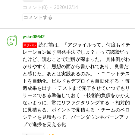
コメント(0)
2020/12/14
yskn08642
読む前は、「アジャイルって、何度もイテ
ネタバレ
レーション回す開発手法でしょ？」って認識だっ
たけど、読むことで理解が深まった。 具体例がわ
かりやすく、思想の面から書かれてあり、良書だ
と感じた。あとは実践あるのみ。 ・ユニットテス
トを自動化、ビルドもデプロイも自動化する ・毎
週成果を出す ・テストまで完了させていつでもリ
リースできる準備しておく ・技術的負債をかかえ
ないように、常にリファクタリングする ・相対的
に見積もる、ポイントで見積もる ・チームのベロ
シティを見積もって、バーンダウンやバーンアッ
プで進捗を見える化