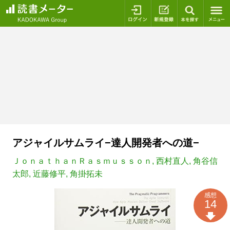
ログイン
新規登録
本を探
アジャイルサムライ−達人開発者への道−
ＪｏｎａｔｈａｎＲａｓｍｕｓｓｏｎ
,
西村直人
,
角谷信
太郎
,
近藤修平
,
角掛拓未
感想
14