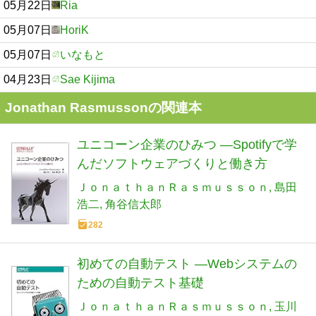
05月22日
Ria
05月07日
HoriK
05月07日
いなもと
04月23日
Sae Kijima
Jonathan Rasmussonの関連本
ユニコーン企業のひみつ ―Spotifyで学
んだソフトウェアづくりと働き方
ＪｏｎａｔｈａｎＲａｓｍｕｓｓｏｎ
島田
浩二
角谷信太郎
282
初めての自動テスト ―Webシステムの
ための自動テスト基礎
ＪｏｎａｔｈａｎＲａｓｍｕｓｓｏｎ
玉川