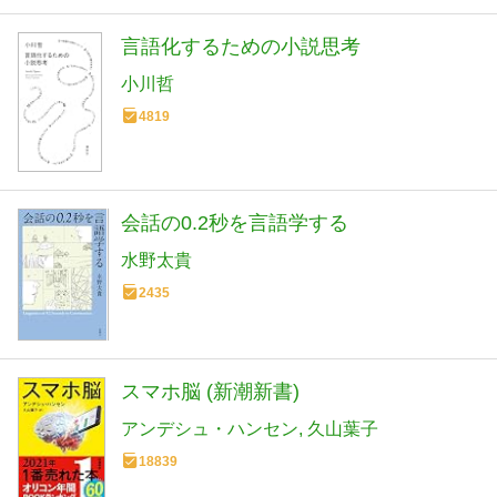
言語化するための小説思考
小川哲
4819
会話の0.2秒を言語学する
水野太貴
2435
スマホ脳 (新潮新書)
アンデシュ・ハンセン
久山葉子
18839