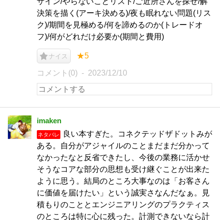
ザイン/やらないことリスト/ご近所さんを探せ/解
決策を描く(アーキ決める)/夜も眠れない問題(リス
ク)/期間を見極める/何を諦めるのか(トレードオ
フ)/何がどれだけ必要か(期間と費用)
★5
ナイス
コメント(0)
2023/12/10
imaken
良い本すぎた。コネクテッドザドットみが
ネタバレ
ある。自分がアジャイルのことまだまだ分かって
なかったなと反省できたし、今後の業務に活かせ
そうなコアな部分の思想も受け継ぐことが出来た
ように思う。結局のところ大事なのは「お客さん
に価値を届けたい」という誠実さなんだなぁ。見
積もりのこととエンジニアリングのプラクティス
のところは特に心に残った。計測できないなら計