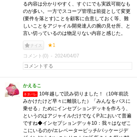
る内容は分かりやすく、すぐにでも実践可能なも
のが多い。一方でスコープ管理は前提として変更
(要件を落とす)ことを顧客に合意しておく等、難
しいことをアジャイル開発達人の腕の見せ所、と
言い切っているのは物足りない内容と感じた。
★1
ナイス
コメント(0)
2024/04/07
かえるこ
10年越しで読み切りました！（10年前読
ネタバレ
みかけたけど早々に離脱した）「みんなをバスに
乗せる」ためにインセプションデッキを作ろう、
というのはアジャイルだけでなくPJにおいて普遍
ですね◆インセプションデッキ10：我々はなぜこ
こにいるのか/エレベーターピッチ/パッケージデ