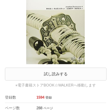
試し読みする
※電子書籍ストアBOOK☆WALKERへ移動します
登録数
1594
登録
ページ数
288
ページ