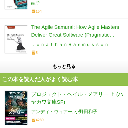
紘子
154
The Agile Samurai: How Agile Masters
Deliver Great Software (Pragmatic
Programmers) (English Edition)
ＪｏｎａｔｈａｎＲａｓｍｕｓｓｏｎ
5
もっと見る
この本を読んだ人がよく読む本
プロジェクト・ヘイル・メアリー 上 (ハ
ヤカワ文庫SF)
アンディ・ウィアー
小野田和子
4289