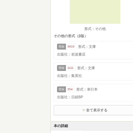
形式：その他
その他の形式（β版）
形式：文庫
登録
3610
出版社：岩波書店
形式：文庫
登録
1111
出版社：集英社
形式：単行本
登録
354
出版社：日経BP
全て表示する
本の詳細