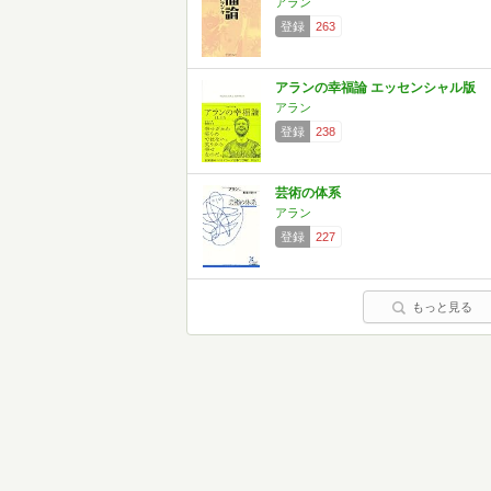
アラン
登録
263
アランの幸福論 エッセンシャル版
アラン
登録
238
芸術の体系
アラン
登録
227
もっと見る