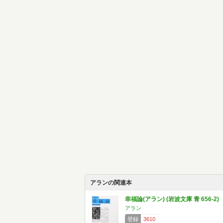
アランの関連本
幸福論(アラン) (岩波文庫 青 656-2)
アラン
登録
3610