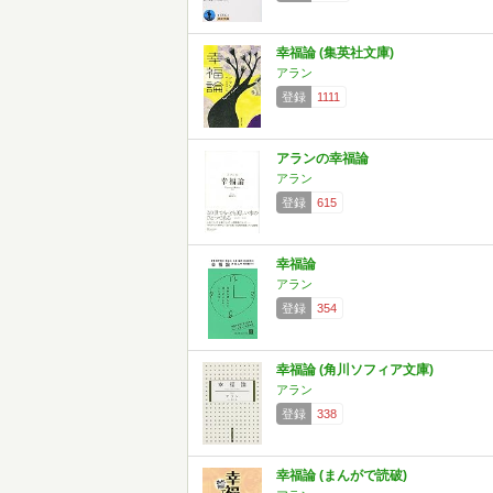
幸福論 (集英社文庫)
アラン
登録
1111
アランの幸福論
アラン
登録
615
幸福論
アラン
登録
354
幸福論 (角川ソフィア文庫)
アラン
登録
338
幸福論 (まんがで読破)