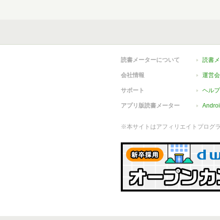
読書メーターについて
読書メ
会社情報
運営会
サポート
ヘルプ
アプリ版読書メーター
Andr
※本サイトはアフィリエイトプログ