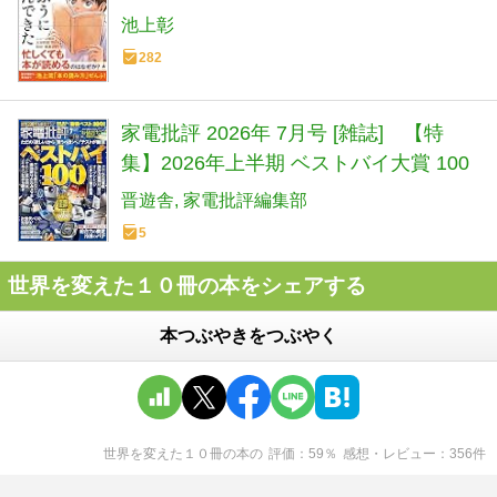
池上彰
282
家電批評 2026年 7月号 [雑誌] 【特
集】2026年上半期 ベストバイ大賞 100
晋遊舎
家電批評編集部
5
世界を変えた１０冊の本をシェアする
本つぶやきをつぶやく
世界を変えた１０冊の本
の
評価
59
％
感想・レビュー
356
件