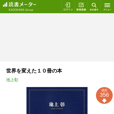
ログイン
新規登録
本を探
世界を変えた１０冊の本
池上彰
感想
356