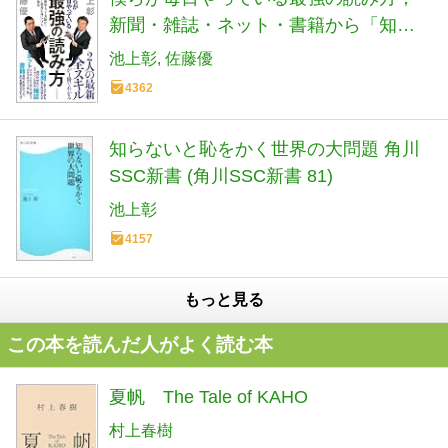
新聞・雑誌・ネット・書籍から「知識
と教養」を身につける70の極意
池上彰
佐藤優
4362
知らないと恥をかく世界の大問題 角川
SSC新書 (角川SSC新書 81)
池上彰
4157
もっと見る
この本を読んだ人がよく読む本
夏帆 The Tale of KAHO
村上春樹