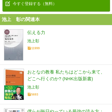
今すぐ登録する（無料）
池上 彰の関連本
伝える力
池上彰
11999
おとなの教養 私たちはどこから来て、
どこへ行くのか? (NHK出版新書)
池上彰
5693
僕らが毎日やっている最強の読み方；