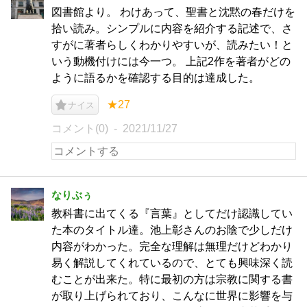
図書館より。 わけあって、聖書と沈黙の春だけを
拾い読み。シンプルに内容を紹介する記述で、さ
すがに著者らしくわかりやすいが、読みたい！と
いう動機付けには今一つ。 上記2作を著者がどの
ように語るかを確認する目的は達成した。
★27
ナイス
コメント(0)
2021/11/27
なりぶぅ
教科書に出てくる『言葉』としてだけ認識してい
た本のタイトル達。池上彰さんのお陰で少しだけ
内容がわかった。完全な理解は無理だけどわかり
易く解説してくれているので、とても興味深く読
むことが出来た。特に最初の方は宗教に関する書
が取り上げられており、こんなに世界に影響を与