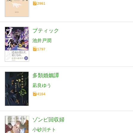
2961
ブティック
池井戸潤
1797
多類婚姻譚
凪良ゆう
4164
ゾンビ回収婦
小砂川チト