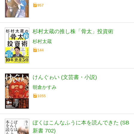
957
杉村太蔵の推し株「骨太」投資術
杉村太蔵
144
けんぐゎい (文芸書・小説)
朝倉かすみ
1055
ぼくはこんなふうに本を読んできた (SB
新書 702)