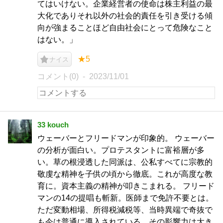
てはいけない。企業経営者の使命は株主利益の最
大化でありそれ以外の社会的責任を引き受ける傾
向が強まることほど自由社会にとって危険なこと
はない。」
★5
ナイス
コメント(0)
2023/11/01
33 kouch
ウェーバーとフリードマンが印象的。 ウェーバー
の分析が面白い。プロテスタントに富裕層が多
い。草の根浸透した同派は、公私すべてに宗教的
敬虔な精神を子供の頃から徹底。これが高度な教
育に。資本主義の精神が叩きこまれる。 フリード
マンの14の提唱も斬新。医師まで免許不要とは。
ただ変動相場、所得税減税等、当時異端で奇抜で
も今は普通に導入されている。その影響力は大き