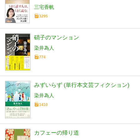
三宅香帆
3295
硝子のマンション
染井為人
774
みずいらず (単行本文芸フィクション)
染井為人
1410
カフェーの帰り道