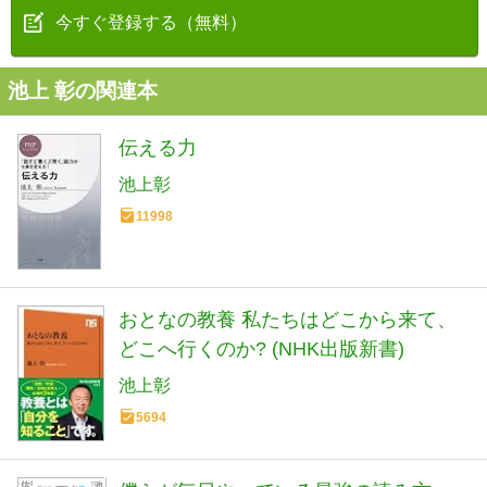
今すぐ登録する（無料）
池上 彰の関連本
伝える力
池上彰
11998
おとなの教養 私たちはどこから来て、
どこへ行くのか? (NHK出版新書)
池上彰
5694