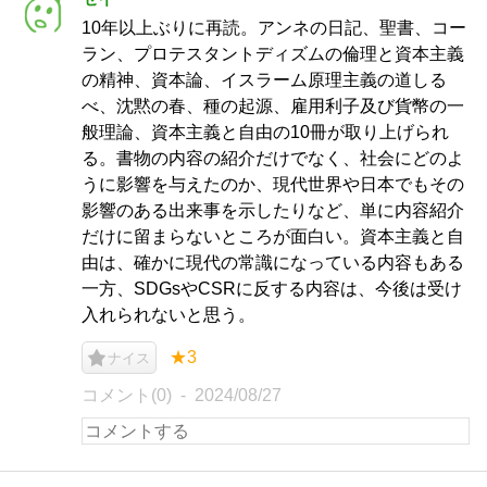
10年以上ぶりに再読。アンネの日記、聖書、コー
ラン、プロテスタントディズムの倫理と資本主義
の精神、資本論、イスラーム原理主義の道しる
べ、沈黙の春、種の起源、雇用利子及び貨幣の一
般理論、資本主義と自由の10冊が取り上げられ
る。書物の内容の紹介だけでなく、社会にどのよ
うに影響を与えたのか、現代世界や日本でもその
影響のある出来事を示したりなど、単に内容紹介
だけに留まらないところが面白い。資本主義と自
由は、確かに現代の常識になっている内容もある
一方、SDGsやCSRに反する内容は、今後は受け
入れられないと思う。
★3
ナイス
コメント(0)
2024/08/27