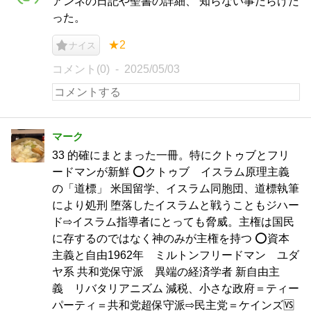
アンネの日記や聖書の詳細、 知らない事だらけだ
った。
★2
ナイス
コメント(0)
2025/05/03
マーク
33 的確にまとまった一冊。特にクトゥブとフリ
ードマンが新鮮 ⭕️クトゥブ イスラム原理主義
の「道標」 米国留学、イスラム同胞団、道標執筆
により処刑 堕落したイスラムと戦うこともジハー
ド⇨イスラム指導者にとっても脅威。主権は国民
に存するのではなく神のみが主権を持つ ⭕️資本
主義と自由1962年 ミルトンフリードマン ユダ
ヤ系 共和党保守派 異端の経済学者 新自由主
義 リバタリアニズム 減税、小さな政府＝ティー
パーティ＝共和党超保守派⇨民主党＝ケインズ🆚