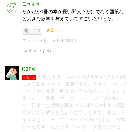
こうよう
たかだか1冊の本が長い間人々だけでなく国策な
ど大きな影響を与えていてすごいと思った。
★3
ナイス
コメント(0)
2024/08/15
KBTM
世界を変え、現在の世界情勢や思想の根底
ネタバレ
にある10冊の本を、筆者がわかりやすく説明して
くれており非常に興味深く読み進めることができ
ました。「聖書」や「コーラン」の説明を通し
て、日本では感覚が掴みづらい欧米や中東の宗教
観が少し理解できたような気がします。また、ケ
インズとフリードマンの主張の違いもわかりやす
かったです。ただ一番インパクトがあったのは、