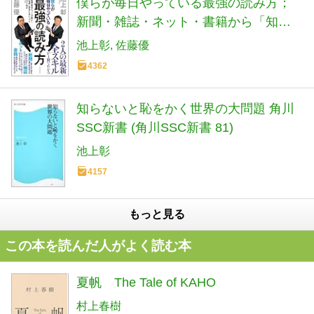
僕らが毎日やっている最強の読み方；
新聞・雑誌・ネット・書籍から「知識
と教養」を身につける70の極意
池上彰
佐藤優
4362
知らないと恥をかく世界の大問題 角川
SSC新書 (角川SSC新書 81)
池上彰
4157
もっと見る
この本を読んだ人がよく読む本
夏帆 The Tale of KAHO
村上春樹