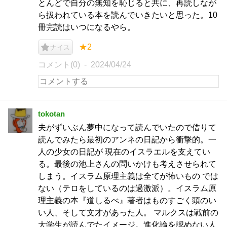
とんどで自分の無知を恥じると共に、再読しなが
ら扱われている本を読んでいきたいと思った。10
冊完読はいつになるやら。
★2
ナイス
コメント(0)
2024/04/24
tokotan
夫がずいぶん夢中になって読んでいたので借りて
読んでみたら最初のアンネの日記から衝撃的。一
人の少女の日記が 現在のイスラエルを支えてい
る。最後の池上さんの問いかけも考えさせられて
しまう。イスラム原理主義は全てが怖いもの では
ない（テロをしているのは過激派）。イスラム原
理主義の本『道しるべ』著者はものすごく頭のい
い人、そして文才があった人。 マルクスは戦前の
大学生が読んでたイメージ。進化論を認めない人