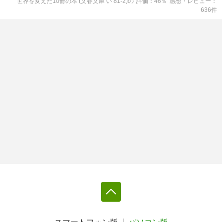
世界を変えた10冊の本 (文春文庫 い 81-2)
の
評価
46
％
感想・レビュー
636
件