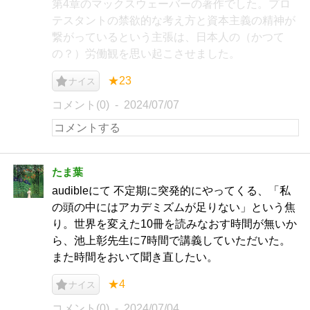
第4章のマックスウェーバーの著作でした。プロ
テスタントの禁欲的な考え方と資本主義の精神が
繋がっているという主張は、日本人の（かつて
の？）労働観を思い起こさせました。
★23
ナイス
コメント(0)
2024/07/07
たま葉
audibleにて 不定期に突発的にやってくる、「私
の頭の中にはアカデミズムが足りない」という焦
り。世界を変えた10冊を読みなおす時間が無いか
ら、池上彰先生に7時間で講義していただいた。
また時間をおいて聞き直したい。
★4
ナイス
コメント(0)
2024/07/04