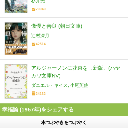
杉井光
29949
傲慢と善良 (朝日文庫)
辻村深月
42514
アルジャーノンに花束を〔新版〕(ハヤ
カワ文庫NV)
ダニエル・キイス
小尾芙佐
24132
幸福論 (1957年)をシェアする
本つぶやきをつぶやく