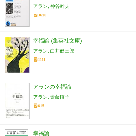
アラン
神谷幹夫
3610
幸福論 (集英社文庫)
アラン
白井健三郎
1111
アランの幸福論
アラン
齋藤慎子
615
幸福論