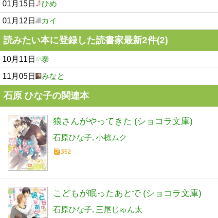
01月15日
ひめ
01月12日
カイ
読みたい本に登録した読書家最新2件(2)
10月11日
泰
11月05日
みなと
石原 ひな子の関連本
狼さんがやってきた (ショコラ文庫)
石原ひな子
小椋ムク
352
こどもが眠ったあとで (ショコラ文庫)
石原ひな子
三尾じゅん太