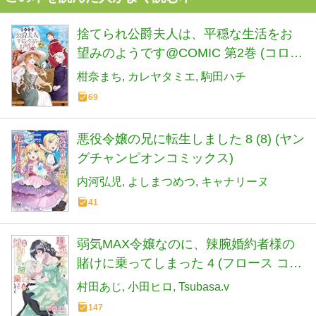
捨てられ公爵夫人は、平穏な生活をお
望みのようです@COMIC 第2巻 (コロ
ナ・コミックス)
柑奈まち
カレヤタミエ
駒田ハチ
69
悪役令嬢の兄に転生しました 8 (8) (ヤン
グチャンピオンコミックス)
内河弘児
よしまつめつ
キャナリーヌ
41
弱気MAX令嬢なのに、辣腕婚約者様の
賭けに乗ってしまった 4 (フロース コミ
ック)
村田あじ
小田ヒロ
Tsubasa.v
147