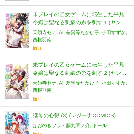
未プレイの乙女ゲームに転生した平凡
令嬢は聖なる刺繍の糸を刺す 1 (ヤング
ジャンプコミックス)
天領寺セナ
AI
差異等たかひ子
小田すずか
西根羽南
51
未プレイの乙女ゲームに転生した平凡
令嬢は聖なる刺繍の糸を刺す 2 (ヤング
ジャンプコミックス)
天領寺セナ
AI
差異等たかひ子
小田すずか
西根羽南
28
継母の心得 (3) (レジーナCOMICS)
ほおのきソラ・藤丸豆ノ介
トール