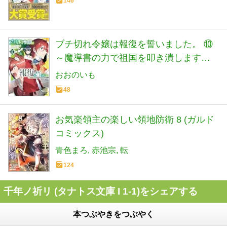
146
ブチ切れ令嬢は報復を誓いました。 ⑩
～魔導書の力で祖国を叩き潰します～
(ホビージャパンコミックス)
おおのいも
48
お気楽領主の楽しい領地防衛 8 (ガルド
コミックス)
青色まろ
赤池宗
転
124
千年ノ祈リ (タナトス文庫 I 1-1)をシェアする
本つぶやきをつぶやく