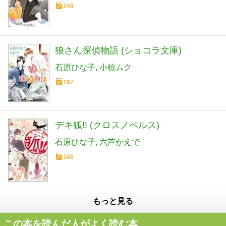
248
狼さん探偵物語 (ショコラ文庫)
石原ひな子
小椋ムク
197
デキ狐!! (クロスノベルス)
石原ひな子
六芦かえで
166
もっと見る
この本を読んだ人がよく読む本