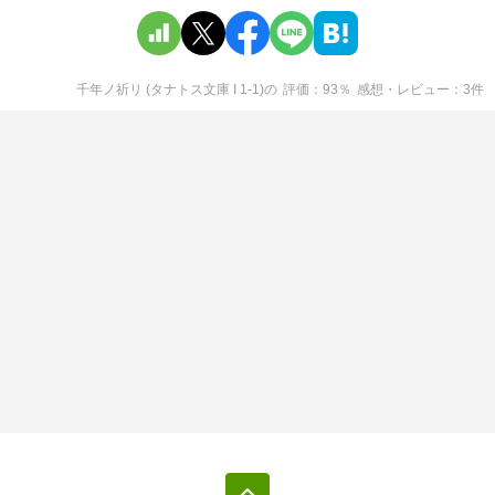
千年ノ祈リ (タナトス文庫 I 1-1)
の
評価
93
％
感想・レビュー
3
件