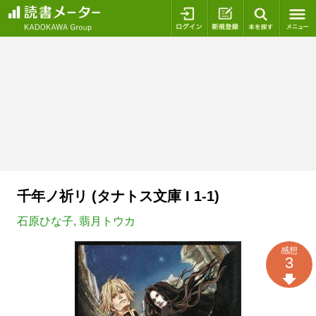
ログイン
新規登録
本を探
千年ノ祈リ (タナトス文庫 I 1-1)
石原ひな子
,
翡月トウカ
感想
3