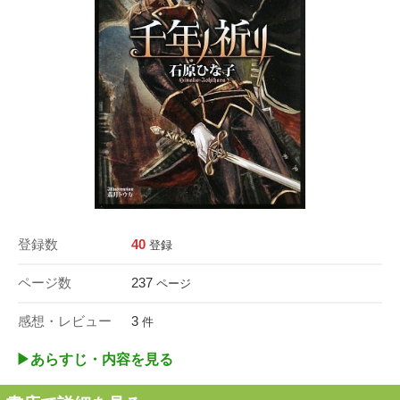
登録数
40
登録
ページ数
237
ページ
感想・レビュー
3
件
▶︎あらすじ・内容を見る