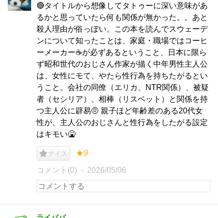
🔴タイトルから想像してタトゥーに深い意味があ
るかと思っていたら何も関係が無かった。。あと
殺人理由が俗っぽい。この本を読んでスウェーデ
ンについて知ったことは、家庭・職場ではコーヒ
ーメーカー☕が必ずあるということ、日本に限ら
ず昭和世代のおじさん作家が描く中年男性主人公
は、女性にモて、やたら性行為を持ちたがるとい
うこと。会社の同僚（エリカ、NTR関係）、被疑
者（セシリア）、相棒（リスベット）と関係を持
つ主人公に辟易🤨 親子ほど年齢差のある20代女
性が、主人公のおじさんと性行為をしたがる設定
はキモい🤮
★9
ナイス
コメント(0)
2026/05/06
ライパパ