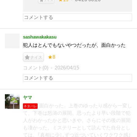
ナイス
sashawakakasu
犯人はとんでもないやつだったが、面白かった
★8
ナイス
コメント(0)
2026/04/15
ヤマ
面白かった。上巻のゆったり感から一変し
ネタバレ
て、下巻は怒濤の展開。思ったより早い段階で犯
人がわかったかと思いきや、さらにその後の展開
も凄かった。ミステリーとして読んでた自分とし
ては、｢真相に少しずつ近づいていくワクワク感｣