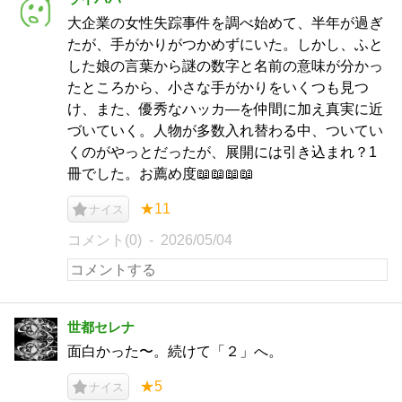
大企業の女性失踪事件を調べ始めて、半年が過ぎ
たが、手がかりがつかめずにいた。しかし、ふと
した娘の言葉から謎の数字と名前の意味が分かっ
たところから、小さな手がかりをいくつも見つ
け、また、優秀なハッカ―を仲間に加え真実に近
づいていく。人物が多数入れ替わる中、ついてい
くのがやっとだったが、展開には引き込まれ？1
冊でした。お薦め度📖📖📖📖
★11
ナイス
コメント(0)
2026/05/04
世都セレナ
面白かった〜。続けて「２」へ。
★5
ナイス