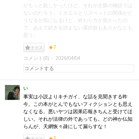
がもっと欲しかったけど、それが主眼の物語では
ないのだろう。ミカエルとリズベットの関係がど
うなるか気になるけど、終わり方が良かったの
で、あえて続きを読まない選択肢もありかなとも
思う。
★7
ナイス
コメント(0)
2026/04/04
い
事実は小説よりキチガイ、な話を見聞きする昨
今。この本がとんでもないフィクションとも思え
なくなる。悪いヤツは因果応報きちんと受けてほ
しい。それが法律の外であっても。どの神か仏知
らんが、天網恢々疎にして漏らすな！
★7
ナイス