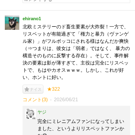
ehirano1
北欧ミステリーのド畜生要素が大炸裂！一方で、
リスベットが有能過ぎて「権力と暴力（ヴァンゲ
ル家）」がフルボッコにされる様はなんだか爽快
（⇒つまりは、彼女は「弱者」ではなく、 暴力の
構造そのものに反撃する存在）。そして、事件解
決の要素は影が薄すぎて、主役は完全にリスベッ
トで、もはやカオスｗｗｗ。しかし、これが好
い、ホントに好い。
★322
ナイス
コメント(3)
2026/06/21
ヤジ
完全にミレニアムファンになってしまい
ました、というよりリスベットファンか