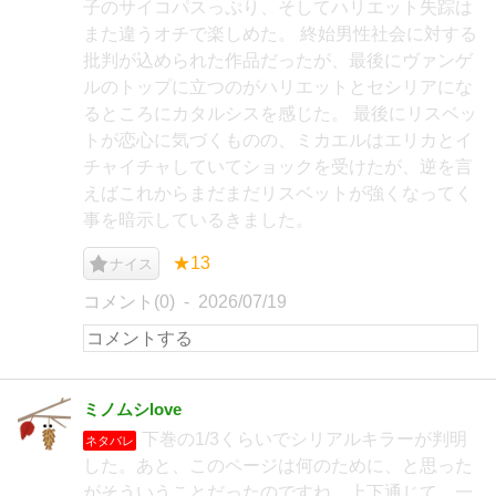
子のサイコパスっぷり、そしてハリエット失踪は
また違うオチで楽しめた。 終始男性社会に対する
批判が込められた作品だったが、最後にヴァンゲ
ルのトップに立つのがハリエットとセシリアにな
るところにカタルシスを感じた。 最後にリスベッ
トが恋心に気づくものの、ミカエルはエリカとイ
チャイチャしていてショックを受けたが、逆を言
えばこれからまだまだリスベットが強くなってく
事を暗示しているきました。
★13
ナイス
コメント(0)
2026/07/19
ミノムシlove
下巻の1/3くらいでシリアルキラーが判明
ネタバレ
した。あと、このページは何のために、と思った
がそういうことだったのですね。上下通じて、一