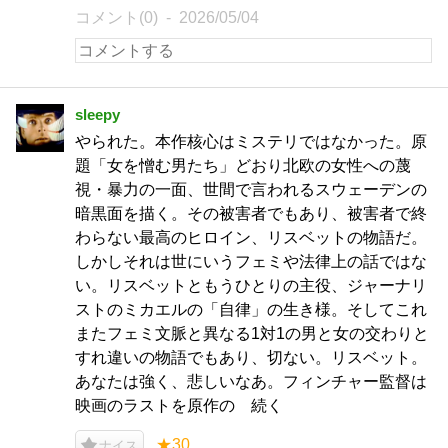
コメント(0)
2026/05/04
sleepy
やられた。本作核心はミステリではなかった。原
題「女を憎む男たち」どおり北欧の女性への蔑
視・暴力の一面、世間で言われるスウェーデンの
暗黒面を描く。その被害者でもあり、被害者で終
わらない最高のヒロイン、リスベットの物語だ。
しかしそれは世にいうフェミや法律上の話ではな
い。リスベットともうひとりの主役、ジャーナリ
ストのミカエルの「自律」の生き様。そしてこれ
またフェミ文脈と異なる1対1の男と女の交わりと
すれ違いの物語でもあり、切ない。リスベット。
あなたは強く、悲しいなあ。フィンチャー監督は
映画のラストを原作の 続く
★30
ナイス