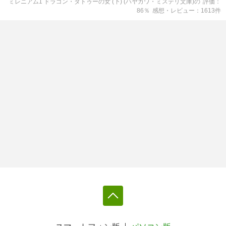
ミレニアム1 ドラゴン・タトゥーの女 (下) (ハヤカワ・ミステリ文庫)
の
評価
86
％
感想・レビュー
1613
件