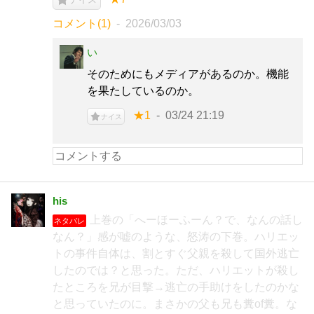
コメント(1)
2026/03/03
い
そのためにもメディアがあるのか。機能
を果たしているのか。
★1
03/24 21:19
ナイス
his
上巻の「へーほーふーん？で、なんの話し
ネタバレ
なん？」感が嘘のような、怒涛の下巻。ハリエッ
トの事件自体は、割とすぐ父親を殺して国外逃亡
したのでは？と思った。ただ、ハリエットが殺し
たところを兄が目撃→逃亡の手助けをしたのかな
と思っていたのに。まさかの父も兄も糞of糞。な