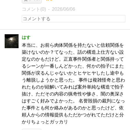
コメント(0)
2026/06/06
はす
本当に、お前ら肉体関係を持たないと信頼関係を
築けないのか？てなった、話の構造上仕方ない設
定なのかもだけど。正直事件関係者と関係持って
るシーンが一番しんどかった、何かの拍子にまた
関係が戻るんじゃないかとヒヤヒヤしたし途中も
う離脱しようかと思った。 事件は複雑怪奇と思わ
れたものが紐解いてみれば案外単純な構造で拍子
抜け、ただその内容の猟奇性や惨さ、闇の奥深さ
はすごく好みでよかった。 名誉毀損の裁判になっ
た事件とも何か絡みがあるのかと思ったけど、依
頼人からの情報提供もただかつがれてただけと分
かりちょっとガッカリ