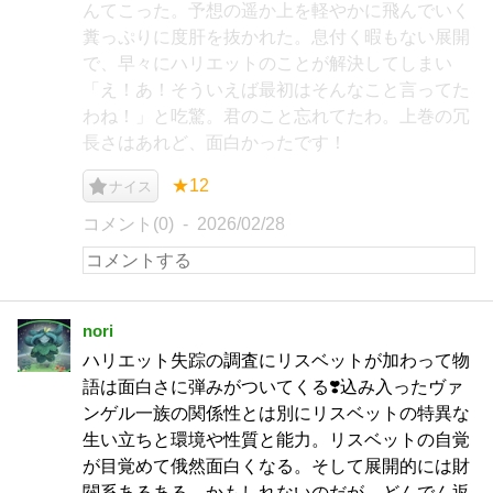
んてこった。予想の遥か上を軽やかに飛んでいく
糞っぷりに度肝を抜かれた。息付く暇もない展開
で、早々にハリエットのことが解決してしまい
「え！あ！そういえば最初はそんなこと言ってた
わね！」と吃驚。君のこと忘れてたわ。上巻の冗
長さはあれど、面白かったです！
★12
ナイス
コメント(0)
2026/02/28
nori
ハリエット失踪の調査にリスベットが加わって物
語は面白さに弾みがついてくる❣️込み入ったヴァ
ンゲル一族の関係性とは別にリスベットの特異な
生い立ちと環境や性質と能力。リスベットの自覚
が目覚めて俄然面白くなる。そして展開的には財
閥系あるある…かもしれないのだが、どんでん返