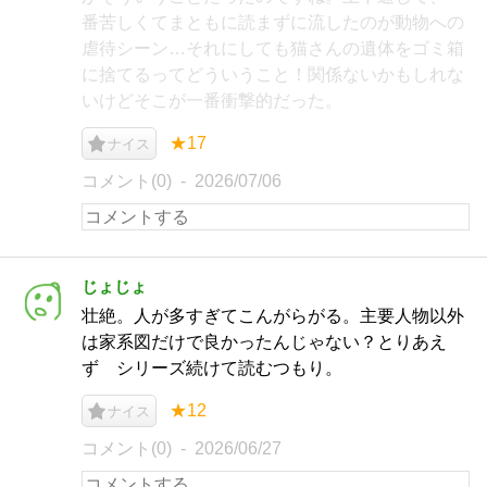
番苦しくてまともに読まずに流したのが動物への
虐待シーン…それにしても猫さんの遺体をゴミ箱
に捨てるってどういうこと！関係ないかもしれな
いけどそこが一番衝撃的だった。
★17
ナイス
コメント(0)
2026/07/06
じょじょ
壮絶。人が多すぎてこんがらがる。主要人物以外
は家系図だけで良かったんじゃない？とりあえ
ず シリーズ続けて読むつもり。
★12
ナイス
コメント(0)
2026/06/27