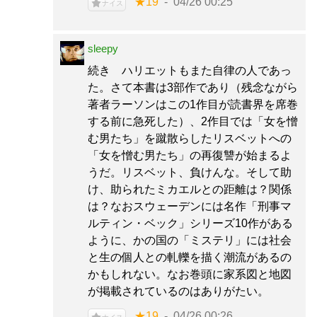
★19
04/26 00:25
ナイス
sleepy
続き ハリエットもまた自律の人であっ
た。さて本書は3部作であり（残念ながら
著者ラーソンはこの1作目が読書界を席巻
する前に急死した）、2作目では「女を憎
む男たち」を蹴散らしたリスベットへの
「女を憎む男たち」の再復讐が始まるよ
うだ。リスベット、負けんな。そして助
け、助られたミカエルとの距離は？関係
は？なおスウェーデンには名作「刑事マ
ルティン・ベック」シリーズ10作がある
ように、かの国の「ミステリ」には社会
と生の個人との軋轢を描く潮流があるの
かもしれない。なお巻頭に家系図と地図
が掲載されているのはありがたい。
★19
04/26 00:26