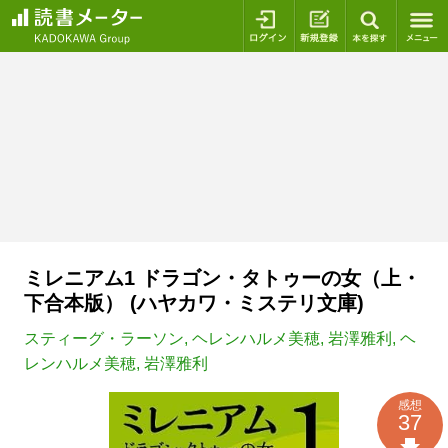
ログイン
新規登録
本を探
ミレニアム1 ドラゴン・タトゥーの女（上・
下合本版） (ハヤカワ・ミステリ文庫)
スティーグ・ラーソン
,
ヘレンハルメ美穂
,
岩澤雅利
,
ヘ
レンハルメ美穂
,
岩澤雅利
感想
37