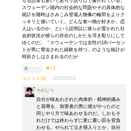
ちる読者も多いであろう語り口で書かれている。
スウェーデン国内の社会的な問題やその具体的な
統計を随時はさみこみ登場人物像の輪郭をよりク
ッキリと描いていく。どんな食べ物が好きか、恋
人はいるのか、という説明以に彼らが置かれた社
会的状況が彼らの存在のしかたを浮き彫りにして
ゆくのだ。「スウェーデンでは女性の18パーセン
トが男に脅迫された経験を持つ」のような統計が
時折さしはさまれるのだが
★11
ナイス
コメント(4)
2015/10/16
そのじつ
自分が味あわされた肉体的・精神的痛み
と屈辱を、加害者の男に彼がやったのと
同じやり方で味あわせるのだ。しかもそ
れだけでは終わらずに更に重い罰を背負
わせる。やられて泣き寝入りとか、自分