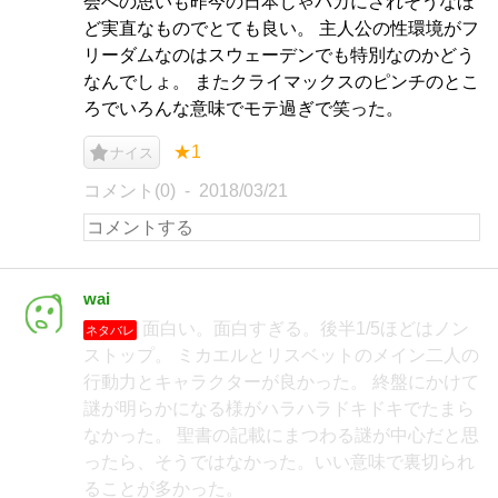
会への思いも昨今の日本じゃバカにされそうなほ
ど実直なものでとても良い。 主人公の性環境がフ
リーダムなのはスウェーデンでも特別なのかどう
なんでしょ。 またクライマックスのピンチのとこ
ろでいろんな意味でモテ過ぎで笑った。
★1
ナイス
コメント(0)
2018/03/21
wai
面白い。面白すぎる。後半1/5ほどはノン
ネタバレ
ストップ。 ミカエルとリスベットのメイン二人の
行動力とキャラクターが良かった。 終盤にかけて
謎が明らかになる様がハラハラドキドキでたまら
なかった。 聖書の記載にまつわる謎が中心だと思
ったら、そうではなかった。いい意味で裏切られ
ることが多かった。