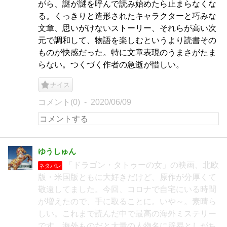
がら、謎が謎を呼んで読み始めたら止まらなくな
る。くっきりと造形されたキャラクターと巧みな
文章、思いがけないストーリー、それらが高い次
元で調和して、物語を楽しむというより読書その
ものが快感だった。特に文章表現のうまさがたま
らない。つくづく作者の急逝が惜しい。
ナイス
コメント(0)
2020/06/09
ゆうしゅん
「ドラゴン・タトゥーの女」の映画、北欧
ネタバレ
版・米国版ともに大好きだけど、原作が分厚くて
敬遠してました。今回、コロナで自宅にいる時間
が増えたので、手に取ることに。いや～。素晴ら
しい。これまで読んだ中で最高の海外ミステリー
です。海外ものだと大量の人物名に辟易としがち