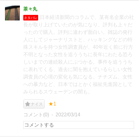
茶々丸
日本経済新聞のコラムで、某有名企業の社
ネタバレ
長が取り上げていたのが気になり、評判も上々だ
ったので購入。評判に違わず面白い。雑誌の発行
人にしてジャーナリストと、ハッキングなどの特
殊スキルを持つ女性調査員が、40年近く前に行方
不明となった女性を追ううちに長年にわたる恐ろ
しいまでの連続殺人にぶつかる。事件を追ううち
に表れてくる、過去に闇を抱えているらしい女性
調査員の心境の変化も気になる。ナチズム、女性
への暴力など、日本ではとかく福祉先進国として
みられるスウェーデンの闇も。
★1
ナイス
コメント(0)
2022/03/14