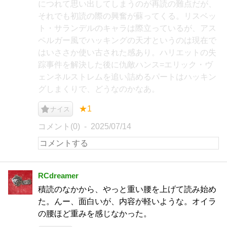
につれて思い出してしまうのが再読の難点だが、
それでも初読の際の興奮が蘇ってくる。リスベッ
ト・サランデルのキャラは際立っているが、アス
ペルガー風でハッキングの天才というのは現在で
はいささか使い古された感あり。ハリエットの失
踪事件を解決した後に仇敵ハンス=エリック・ヴ
ェンネルストレムを追い詰めるパートはハッキン
グしまくりで、どうなのかなあ。
★1
ナイス
コメント(0)
2025/07/14
RCdreamer
積読のなかから、やっと重い腰を上げて読み始め
た。んー、面白いが、内容が軽いような。オイラ
の腰ほど重みを感じなかった。