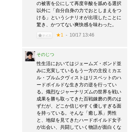
の被害を公にして再度辛酸を舐める選択
以外に「自分自身の力でおとしまえをつ
ける」というシナリオが出現したことに
驚き、かつてない爽快感を味わった。
★1
10/17 13:46
ナイス
そのじつ
性生活においてはジェームズ・ボンド並
みに充実しているもう一方の主役ミカエ
ル・ブルムクヴィストはリスベットのハ
ードボイルドな生き方の逆を行ってい
る。熾烈なジャーナリズムの世界を戦い
成果を勝ち取ってきた百戦錬磨の男のは
ずだが、どこか信じやすく優しすぎる面
を持っている。そんな「癒し系」男性
と、地獄を見てきたハードボイルド女子
が出会い、共闘していく物語が面白くな