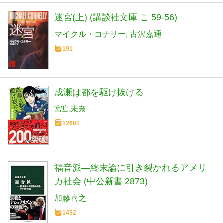
迷宮(上) (講談社文庫 こ 59-56)
マイクル・コナリー
古沢嘉通
191
成瀬は都を駆け抜ける
宮島未奈
12681
福音派―終末論に引き裂かれるアメリ
カ社会 (中公新書 2873)
加藤喜之
1452