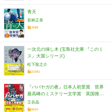
青天
若林正恭
3588
一次元の挿し木 (宝島社文庫 『このミ
ス』大賞シリーズ)
松下龍之介
23381
『ババヤガの夜』日本人初受賞 世界
最高峰のミステリー文学賞 英国推理
作家協会賞(ダガー賞） (河出文庫 お 46-
王谷晶
1)
9910