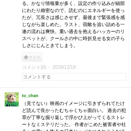
る。かなり情報量が多く、設定の作り込みが細部
にわたり緻密なので、読むのにエネルギーを使っ
たが、冗長さは感じさせず、最後まで緊張感を感
じながら楽しめた。ラスト、宿敵を追い詰める一
連の流れは爽快。重い過去を抱えるハッカーのリ
スベットが、クールさの中に時折見せる女の子ら
しさにじんときてしまう。
ナイス
コメント(0)
2018/12/19
to_chan
（見てない）映画のイメージに引きずられてたけ
ど読んで良かったむちゃくちゃ面白い。 過去の犯
罪が丁寧な掘り返しで浮かび上がってくるストレ
ートなミステリだった。 作者がこめた被害者や社