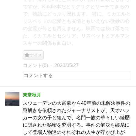
ですが、Kindle本だとサクサクとサーチできるの
で、物語にどっぷり浸れます。 特に、ミカエルと
リスベットの恋愛とも友情ともいえない微妙の心
の交流が何とも言えません。映画では抜け落ちて
た、ミカエルとセシリア、リスベットとアルマン
スキーの関係も面白い。
ナイス
コメント(0)
2020/05/27
東堂秋月
スウェーデンの大富豪から40年前の未解決事件の
謎解きを依頼されたジャーナリストが、天才ハッ
カーの女の子と組んで、名門一族の華々しい経歴
に隠された秘密を究明する。事件の解決を縦糸に
して登場人物達のそれぞれの人生が浮かび上が