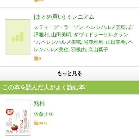
[まとめ買い] ミレニアム
スティーグ・ラーソン
ヘレンハルメ美穂
岩
澤雅利
山田美明
ダヴィドラーゲルクラン
ツ
ヘレンハルメ美穂
岩澤雅利
山田美明
ヘ
レンハルメ美穂
羽根由
久山葉子
0
もっと見る
この本を読んだ人がよく読む本
熟柿
佐藤正午
9072