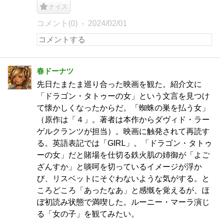
ナイス
コメント(0)
2024/02/01
春ドーナツ
先日たまたま巡り合った映画を観た。紹介文に
「ドラゴン・タトゥーの女」という文言を見つけ
て懐かしくなったからだ。「蜘蛛の巣を払う女」
（原作は「４」。著者は本作からダヴィド・ラー
ゲルクランツが担当）。映画に触発されて再読す
る。英語表記では「GIRL」。「ドラゴン・タトゥ
ーの女」だと賭場を仕切る鉄火肌の姉御が「よご
ざんすか」と啖呵を切っているイメージが浮か
び、リスベットにそぐわないような気がする。と
ころどころ「あったなあ」と感慨を覚えるが、ほ
ぼ初読み状態で満喫した。ルーニー・マーラ演じ
る「女の子」を観てみたい。