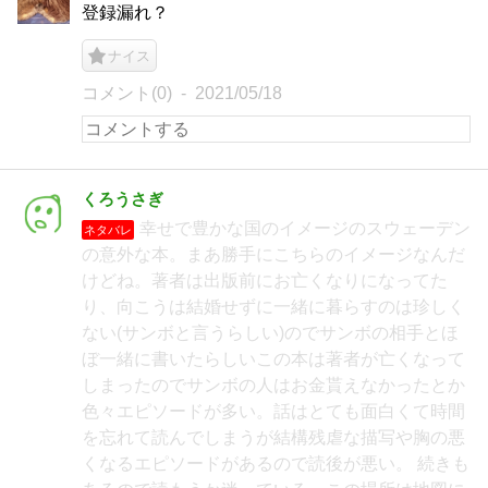
登録漏れ？
ナイス
コメント(0)
2021/05/18
くろうさぎ
幸せで豊かな国のイメージのスウェーデン
ネタバレ
の意外な本。まあ勝手にこちらのイメージなんだ
けどね。著者は出版前にお亡くなりになってた
り、向こうは結婚せずに一緒に暮らすのは珍しく
ない(サンボと言うらしい)のでサンボの相手とほ
ぼ一緒に書いたらしいこの本は著者が亡くなって
しまったのでサンボの人はお金貰えなかったとか
色々エピソードが多い。話はとても面白くて時間
を忘れて読んでしまうが結構残虐な描写や胸の悪
くなるエピソードがあるので読後が悪い。 続きも