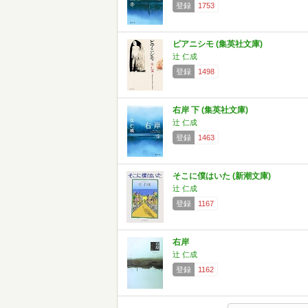
登録
1753
ピアニシモ (集英社文庫)
辻 仁成
登録
1498
右岸 下 (集英社文庫)
辻 仁成
登録
1463
そこに僕はいた (新潮文庫)
辻 仁成
登録
1167
右岸
辻 仁成
登録
1162