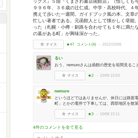
ックス』５階『くまざわ書店函館店』（惜しくも
９９６年、３６歳の辻仁成。中学・高校時代、４
携えて歩いた一週間。ガイドブック風の本。文章
忙しい著者である。元函館人として懐かしく堪能
った（札幌・小樽・釧路を合わせても１年に満た
の墓がある町」が興味深かった。
ナイス
★47
コメント(
4
)
2022/10/06
るい
おう、nemuroさんは函館の歴史を垣間見る
ナイス
★2
10/08 15:03
翁
nemuro
というほどではありませんが、休日には路面
町」とかの電停で下車しては、西部地区を散
ナイス
★3
10/08 15:11
4件のコメントを全て見る