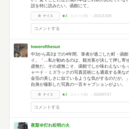
説を特に読みたい。函館にて。
ナイス
★3
コメント(
0
)
2021/12/28
towerofthesun
中3から高3までの4年間、筆者が過ごした町・函
イ。「…私が勧めるのは、観光客が決して押し寄
虚無だ。その虚無こそ、函館でしか味わえないも
ャード・ミズラックの写真芸術にも通底する美な
金箔の美しさに似ているような気がするのだが。
自身が撮影した写真の一言キャプションがよい。
ナイス
★2
コメント(
0
)
2020/07/17
夜梨＠灯れ松明の火