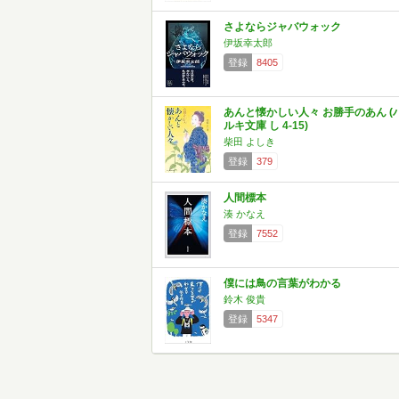
さよならジャバウォック
伊坂幸太郎
登録
8405
あんと懐かしい人々 お勝手のあん (
ルキ文庫 し 4-15)
柴田 よしき
登録
379
人間標本
湊 かなえ
登録
7552
僕には鳥の言葉がわかる
鈴木 俊貴
登録
5347