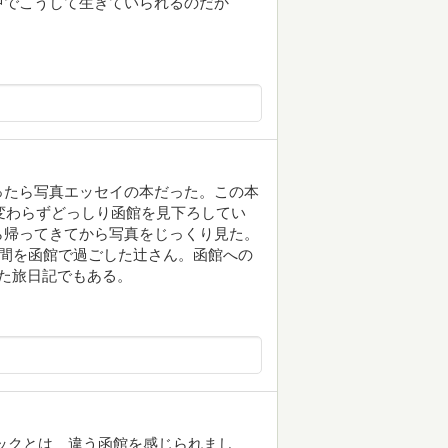
中でこうして生きていられるのだか
ったら写真エッセイの本だった。この本
と変わらずどっしり函館を見下ろしてい
ら帰ってきてから写真をじっくり見た。
年間を函館で過ごした辻さん。函館への
た旅日記でもある。
ックとは 違う函館を感じられまし