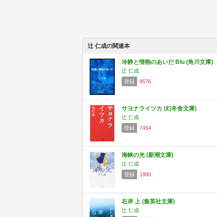
辻 仁成の関連本
冷静と情熱のあいだ Blu (角川文庫)
辻 仁成
登録
9576
サヨナライツカ (幻冬舎文庫)
辻 仁成
登録
7454
海峡の光 (新潮文庫)
辻 仁成
登録
1880
右岸 上 (集英社文庫)
辻 仁成