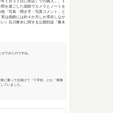
今年１月３１日に閉店）での購入」。１
年間を過ごした函館でカメラとノートを
の他「写真・聞き手・写真コメント」と
。実は函館には約４か月しか滞在しなか
ない）石川啄木に関する公開対談「啄木
ことができたのですね。
電車に乗って出掛けて「十字街」とか「青柳
策していました。