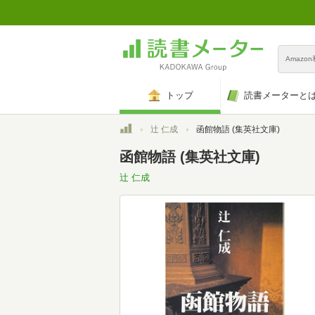
Amazo
トップ
読書メーターと
トップ
辻 仁成
函館物語 (集英社文庫)
函館物語 (集英社文庫)
辻 仁成