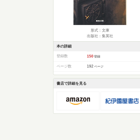
形式：文庫
出版社：集英社
本の詳細
登録数
150
登録
ページ数
192
ページ
書店で詳細を見る