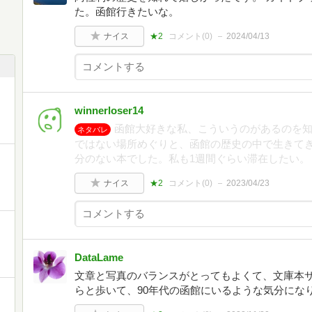
た。函館行きたいな。
ナイス
★2
コメント(
0
)
2024/04/13
winnerloser14
函館大好きな私、こういうのがあるのを知
ネタバレ
ではない場所めぐりと、函館の歴史の中で生きて
分のない本でした。私も1週間ぐらい滞在したい。
ナイス
★2
コメント(
0
)
2023/04/23
DataLame
文章と写真のバランスがとってもよくて、文庫本サイ
らと歩いて、90年代の函館にいるような気分にな