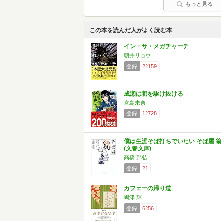
もっと見る
この本を読んだ人がよく読む本
イン・ザ・メガチャーチ
朝井リョウ
登録
22159
成瀬は都を駆け抜ける
宮島未奈
登録
12728
僕は生涯そば打ちでいたい そば屋 
(文春文庫)
高橋 邦弘
登録
21
カフェーの帰り道
嶋津 輝
登録
6256