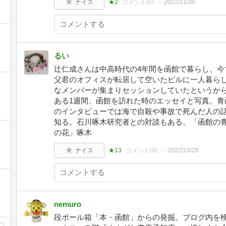
ナイス
★2
コメント(
0
)
2022/11/30
るい
辻仁成さんは中高時代の4年間を函館で暮らし、今
父君のオフィスが転居して空いたビルに一人暮ら
なメンバーが集まりセッションしていたというから
ある1週間、函館を訪れた時のエッセイと写真。青
のインタビューでは海で自殺や事故で死んだ人の
知る。石川啄木研究者との対談もある。「函館の
の花」啄木
ナイス
★13
コメント(
0
)
2022/10/28
nemuro
段ボール箱「本・函館」からの発掘。ブログ内を