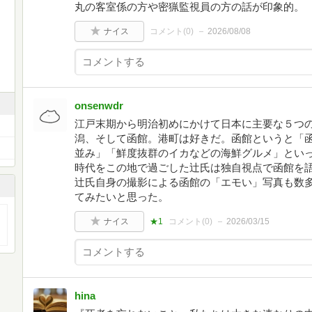
丸の客室係の方や密猟監視員の方の話が印象的。
ナイス
コメント(
0
)
2026/08/08
onsenwdr
江戸末期から明治初めにかけて日本に主要な５つ
潟、そして函館。港町は好きだ。函館というと「
並み」「鮮度抜群のイカなどの海鮮グルメ」とい
時代をこの地で過ごした辻氏は独自視点で函館を
辻氏自身の撮影による函館の「エモい」写真も数
てみたいと思った。
ナイス
★1
コメント(
0
)
2026/03/15
hina