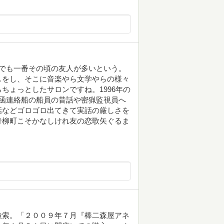
でも一番その頃の友人が多いという。
しをし、そこに音楽やら文学やらの様々
ちょっとしたサロンですね。1996年の
函連絡船の船員の昔話や密猟監視員へ
話などゴロゴロ出てきて実話の厳しさを
青柳町こそかなしけれ友の恋歌矢ぐるま
検索。「２００９年７月『棒二森屋アネ