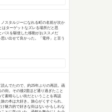
、ノスタルジーになれる町の名前が次か
とはターゲットなズレる場所だと思
とバスを駆使した移動がおススメだ
を思い出せて良かった。「電停」と言う
読んでたので、約25年ぶりの再読。函
出の街。その後2度ほど通り過ぎたこと
めて素晴らしい街だということを再認
た旅の本は大好き。旅心がくすぐられ、
だけ魅力的で好きな街はないかもしれな
いことに気づいた。函館を舞台にした小