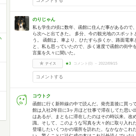
のりじゃん
私も学生の頃に数年、函館に住んだ事があるので
ら次へと出てきた。 多分、今の観光地のスポット
ハ
う。 函館は、車より、ひたすら歩くか、路面電車
と、私も思っていたので、歩く速度で函館の街中
言葉を久々に聞いた。
ナイス
★3
コメント(
0
)
2022/09/15
コウトク
函館に行く新幹線の中で読んだ。発売直後に買って
館は入社2年目に3ヶ月ほど仕事で滞在してた思い
はあるが、まともに滞在したのはその時以来。改
識。そして、このような写真を大々的に取り入れ
登場したいくつかの場所を訪れた。なかなかこれ
い。驚くことに辻仁成の本はこれ以外読んでいな