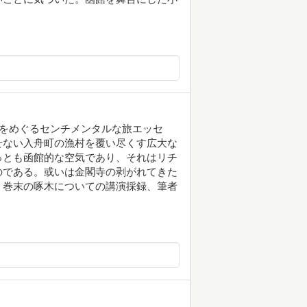
館をめぐるセンチメンタルな旅エッセ
せない入舟町の漁村を覆い尽くす広大な
っとも函館的な空気であり、それはリチ
のである。或いは金閣寺の剥がれてきた
」巻末の啄木についての講演採録、筆者