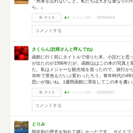
『死者を忘れないこと。私たちは大きな連なりの
ら。』
ナイス
★2
コメント(
0
)
2025/09/14
さくらんぼ(桜さんと呼んでね)
函館に行く前にタイトルで借りた本。小説だと思
が出たのが1996年だが、函館山はこの本の写真
た。私はメジャーな観光地を巡ったので、旅行か
30年で景色もだいぶ変わったろう。青年時代の4
思いが強いね。1週間函館に滞在してこの本を書い
ナイス
★4
コメント(
0
)
2025/05/27
とりみ
阿佐利の歴史を知れて嬉しかったです。 ガイドブ