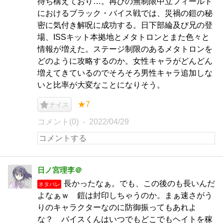
待ち構えており…。再びの無制限中立フィールド
におけるブラック・バイス戦では、災禍の鎧の秘
密に気付き解呪に成功する。日下部綸及び兄の登
場、ISSキット本拠地とメタトロンとまた色々と
情報が増えた。ステージ制限のあるメタトロンを
どのように攻略するのか。女性キャラがどんどん
増えてきているのでそろそろ男性キャラ追加しな
いと比率が大変なことになりそう。
★7
ナイス
コメント(0)
2022/04/29
日ノ宮理李＠
長かったなぁ。でも、この後のも長いんだ
ネタバレ
よなぁｗ 鎧は封印しちゃうのか。まぁ速さがう
りのキャラクターなのに防御振ってもあれよ
な？ バイスくんはいつでもどこでもヘイトを稼