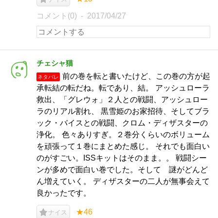
コメント(0)
2017/04/27
チェシャ猫
前の巻を転と書いたけど、この巻の方が起
ネタバレ
承転結の転だね。転であり、結。 アッシュローラ
救出、「グレウォ」２人との戦闘、アッシュロー
ラのリアル割れ、 黒雪姫のお家招待、そしてブラ
ック・バイスとの戦闘、クロム・ディザスターの
浄化。 色々ありすぎ。２巻分くらいのボリューム
を頑張って１巻にまとめた感じ。 それでも面白い
のがすごい。ISSキットはそのまま。。 戦闘シー
ンが多めで面白い巻でした。そして 謎がどんど
ん増えていく。 ディザスターの二人が無事会えて
良かったです。
★46
ナイス