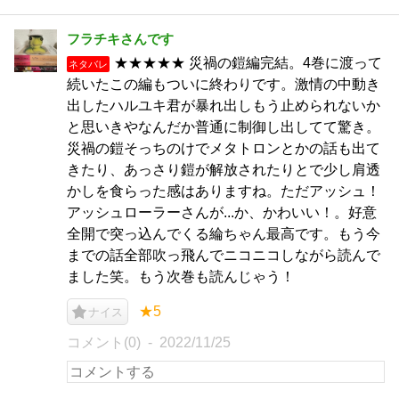
フラチキさんです
★★★★★ 災禍の鎧編完結。4巻に渡って
ネタバレ
続いたこの編もついに終わりです。激情の中動き
出したハルユキ君が暴れ出しもう止められないか
と思いきやなんだか普通に制御し出してて驚き。
災禍の鎧そっちのけでメタトロンとかの話も出て
きたり、あっさり鎧が解放されたりとで少し肩透
かしを食らった感はありますね。ただアッシュ！
アッシュローラーさんが...か、かわいい！。好意
全開で突っ込んでくる綸ちゃん最高です。もう今
までの話全部吹っ飛んでニコニコしながら読んで
ました笑。もう次巻も読んじゃう！
★5
ナイス
コメント(0)
2022/11/25