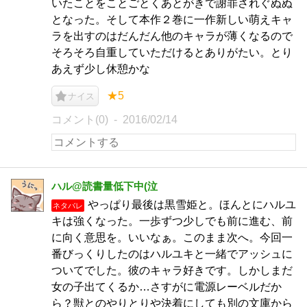
いたことをことごとくあとがきで謝罪されぐぬぬ
となった。そして本作２巻に一作新しい萌えキャ
ラを出すのはだんだん他のキャラが薄くなるので
そろそろ自重していただけるとありがたい。とり
あえず少し休憩かな
★5
ナイス
コメント(0)
2016/02/14
ハル@読書量低下中(泣
やっぱり最後は黒雪姫と。ほんとにハルユ
ネタバレ
キは強くなった。一歩ずつ少しでも前に進む、前
に向く意思を。いいなぁ。このまま次へ。今回一
番びっくりしたのはハルユキと一緒でアッシュに
ついてでした。彼のキャラ好きです。しかしまだ
女の子出てくるか…さすがに電源レーベルだか
ら？獣とのやりとりや決着にしても別の文庫から