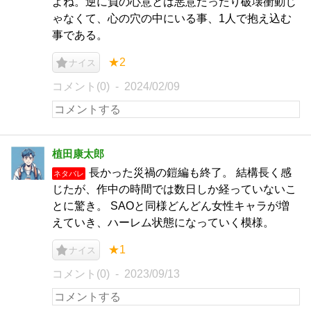
よね。逆に負の心意とは悪意だったり破壊衝動じ
ゃなくて、心の穴の中にいる事、1人で抱え込む
事である。
★2
ナイス
コメント(0)
2024/02/09
植田康太郎
長かった災禍の鎧編も終了。 結構長く感
ネタバレ
じたが、作中の時間では数日しか経っていないこ
とに驚き。 SAOと同様どんどん女性キャラが増
えていき、ハーレム状態になっていく模様。
★1
ナイス
コメント(0)
2023/09/13