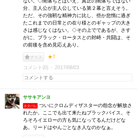
ない。◇闇落ちとはいえ、真正の闇落ちではない
分、主人公が主人公している第２幕と言えそう。
ただ、その強靭な精神力に比し、些か怠惰に過ぎ
たこれまでの日常との在り様とのギャップの大き
さは感じなくはない。◇その上でであるが、さす
がに、ブラック・ロータスとの対峙・共闘は、そ
の前後を含め見応えあり。
★7
ナイス
コメント(0)
2017/08/03
ササキアンヨ
ついにクロムディザスターの怨念が解放さ
ネタバレ
れたか。ここでも出て来たねブラックバイス。そ
ろそろイエローの方も気になってるんだけどな
あ。リードはやんごとなき人なのかなぁ。