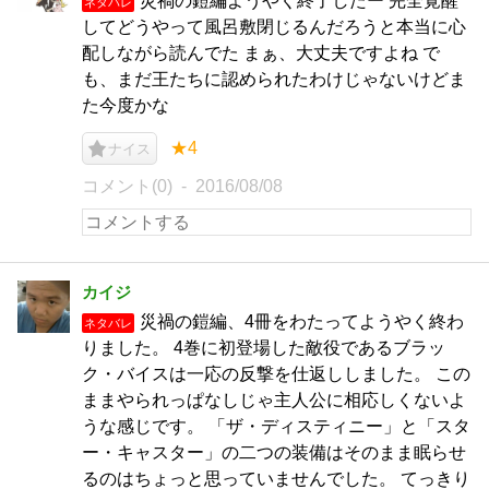
災禍の鎧編ようやく終了したー 完全覚醒
ネタバレ
してどうやって風呂敷閉じるんだろうと本当に心
配しながら読んでた まぁ、大丈夫ですよね で
も、まだ王たちに認められたわけじゃないけどま
た今度かな
★4
ナイス
コメント(0)
2016/08/08
カイジ
災禍の鎧編、4冊をわたってようやく終わ
ネタバレ
りました。 4巻に初登場した敵役であるブラッ
ク・バイスは一応の反撃を仕返ししました。 この
ままやられっぱなしじゃ主人公に相応しくないよ
うな感じです。 「ザ・ディスティニー」と「スタ
ー・キャスター」の二つの装備はそのまま眠らせ
るのはちょっと思っていませんでした。 てっきり