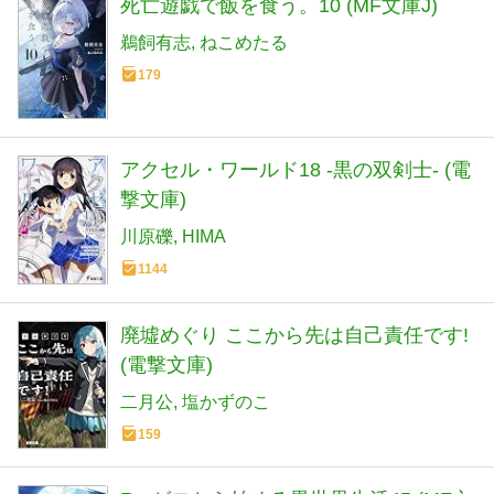
死亡遊戯で飯を食う。10 (MF文庫J)
鵜飼有志
ねこめたる
179
アクセル・ワールド18 ‐黒の双剣士‐ (電
撃文庫)
川原礫
HIMA
1144
廃墟めぐり ここから先は自己責任です!
(電撃文庫)
二月公
塩かずのこ
159