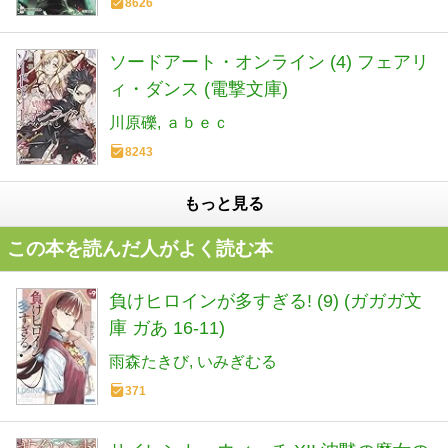
8626
ソードアート・オンライン (4) フェアリ
ィ・ダンス (電撃文庫)
川原礫
ａｂｅｃ
8243
もっと見る
この本を読んだ人がよく読む本
負けヒロインが多すぎる! (9) (ガガガ文
庫 ガあ 16-11)
雨森たきび
いみぎむる
371