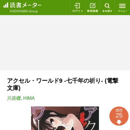
ログイン
新規登録
本を探
アクセル・ワールド9 ‐七千年の祈り‐ (電撃
文庫)
川原礫
,
HIMA
感想
25