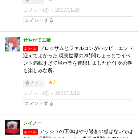
コメント(0)
2017/11/29
せやかて工藤
ブロッサムとファルコンがハッピーエンド
ネタバレ
迎えてよかった.現実世界の2時間ちょっとでイベ
ント満載すぎて境ホラを連想しました(^ ^) 次の巻
も楽しみな所.
★2
ナイス
コメント(0)
2017/11/12
レイノー
アッシュの正体はやり過ぎの感はないでは
ネタバレ