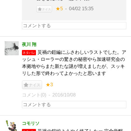
★5
04/02 15:35
ナイス
夜川 翔
災禍の鎧編にふさわしいラストでした。ア
ネタバレ
ッシュ・ローラーの驚きの秘密やら加速研究会の
本拠地やらまた新たな謎が増えましたが、スッキ
リした形で終わってよかったと思います
★3
ナイス
コメント(0)
2016/10/08
コモリソ