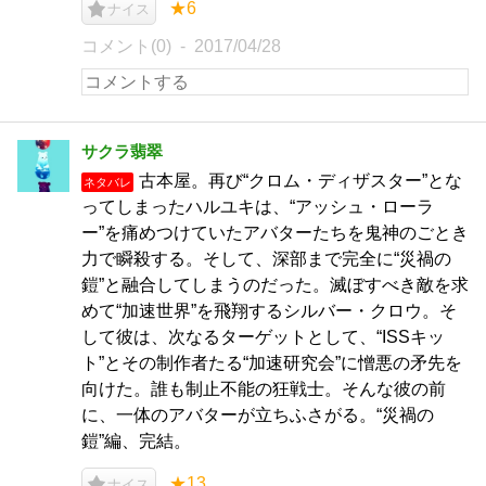
★6
ナイス
コメント(0)
2017/04/28
サクラ翡翠
古本屋。再び“クロム・ディザスター”とな
ネタバレ
ってしまったハルユキは、“アッシュ・ローラ
ー”を痛めつけていたアバターたちを鬼神のごとき
力で瞬殺する。そして、深部まで完全に“災禍の
鎧”と融合してしまうのだった。滅ぼすべき敵を求
めて“加速世界”を飛翔するシルバー・クロウ。そ
して彼は、次なるターゲットとして、“ISSキッ
ト”とその制作者たる“加速研究会”に憎悪の矛先を
向けた。誰も制止不能の狂戦士。そんな彼の前
に、一体のアバターが立ちふさがる。“災禍の
鎧”編、完結。
★13
ナイス