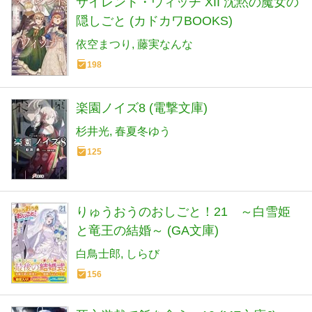
サイレント・ウィッチ XII 沈黙の魔女の
隠しごと (カドカワBOOKS)
依空まつり
藤実なんな
198
楽園ノイズ8 (電撃文庫)
杉井光
春夏冬ゆう
125
りゅうおうのおしごと！21 ～白雪姫
と竜王の結婚～ (GA文庫)
白鳥士郎
しらび
156