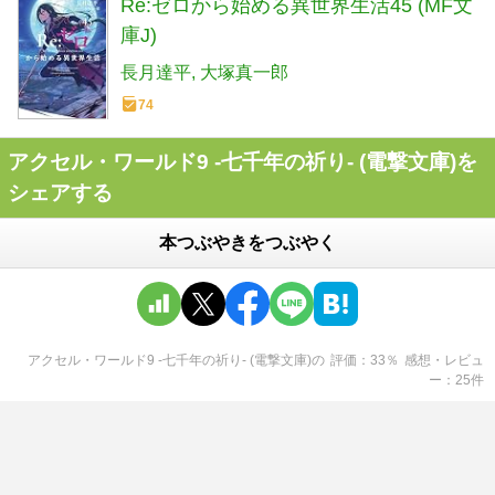
Re:ゼロから始める異世界生活45 (MF文
庫J)
長月達平
大塚真一郎
74
アクセル・ワールド9 ‐七千年の祈り‐ (電撃文庫)を
シェアする
本つぶやきをつぶやく
アクセル・ワールド9 ‐七千年の祈り‐ (電撃文庫)
の
評価
33
％
感想・レビュ
ー
25
件