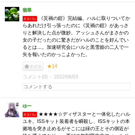
翡翠
《災禍の鎧》完結編。ハルに取りついてか
ネタバレ
らあれだけ引っ張ったのに《災禍の鎧》があっさ
りと解決した点が微妙。アッシュさんがまさかの
女の子だったのに驚きだがハルのことを好んでい
るとは…。加速研究会にハルと黒雪姫の二人で一
矢を報いたのかっこよかった。
★14
ナイス
コメント(0)
2022/06/03
ゆー
★★★★☆ディザスターと一体化したハル
ネタバレ
ユキ。ISSキット装着者を瞬殺し、ISSキットの本
拠地を突き止めるがそこには緑の王とその側近が