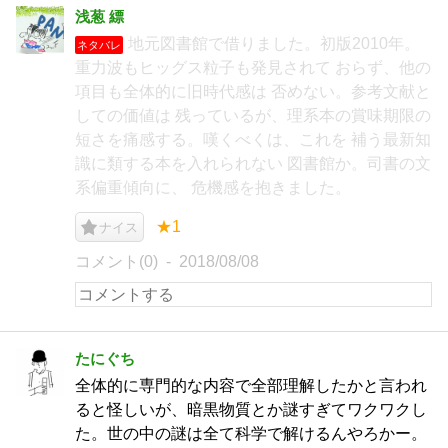
浅葱 縹
地元図書館で借りました。初版2010年。
ネタバレ
重力波もヒッグス粒子も発見されて おらず、他の
項目も全体的に旧時代感は 否めない。参考文献と
しての価値は 残っているが、理系本の賞味期限の
短さを痛感する。嘆くべくは、これを 補う最新知
識に類する本を入れられない 図書館か。司書の文
系偏重傾向に、 危機感を抱きました。
★1
ナイス
コメント(0)
2018/08/08
たにぐち
全体的に専門的な内容で全部理解したかと言われ
ると怪しいが、暗黒物質とか謎すぎてワクワクし
た。世の中の謎は全て科学で解けるんやろかー。