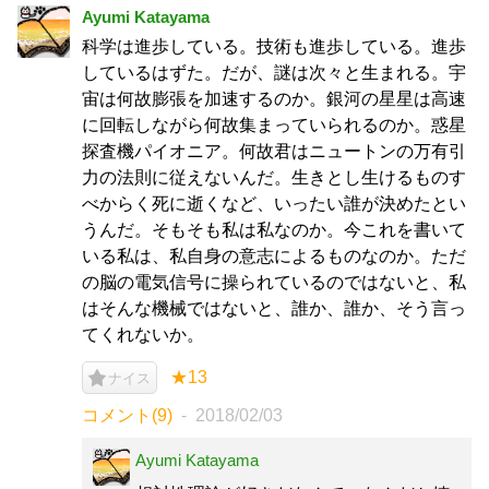
Ayumi Katayama
科学は進歩している。技術も進歩している。進歩
しているはずた。だが、謎は次々と生まれる。宇
宙は何故膨張を加速するのか。銀河の星星は高速
に回転しながら何故集まっていられるのか。惑星
探査機パイオニア。何故君はニュートンの万有引
力の法則に従えないんだ。生きとし生けるものす
べからく死に逝くなど、いったい誰が決めたとい
うんだ。そもそも私は私なのか。今これを書いて
いる私は、私自身の意志によるものなのか。ただ
の脳の電気信号に操られているのではないと、私
はそんな機械ではないと、誰か、誰か、そう言っ
てくれないか。
★13
ナイス
コメント(9)
2018/02/03
Ayumi Katayama