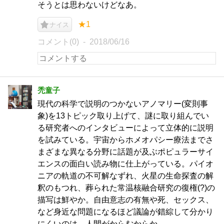
そうとは思わないけどなあ。
★1
ナイス
コメント(0)
2018/06/16
禿童子
現代の科学で説明のつかないアノマリー(変則事
象)を13トピック取り上げて、謎に取り組んでい
る研究者へのインタビューによって立体的に説明
を試みている。宇宙からホメオパシー療法までさ
まざまな異なる分野に話題が及ぶポピュラーサイ
エンスの面白い読み物に仕上がっている。パイオ
ニアの軌道の不可解なずれ、火星の生命探査の解
釈のもつれ、葬られた常温核融合研究の復権(?)の
描写は鮮やか。自由意志の有無や死、セックス、
など身近な問題になるほど議論が錯綜して分かり
にくいのは、人間がからむからか。