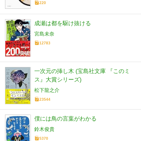
220
成瀬は都を駆け抜ける
宮島未奈
12783
一次元の挿し木 (宝島社文庫 『このミ
ス』大賞シリーズ)
松下龍之介
23544
僕には鳥の言葉がわかる
鈴木俊貴
5370