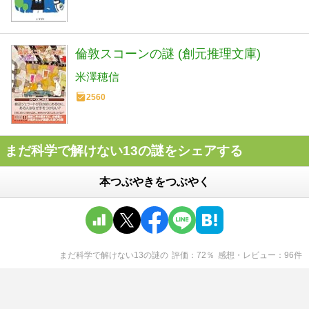
倫敦スコーンの謎 (創元推理文庫)
米澤穂信
2560
まだ科学で解けない13の謎をシェアする
本つぶやきをつぶやく
まだ科学で解けない13の謎
の
評価
72
％
感想・レビュー
96
件