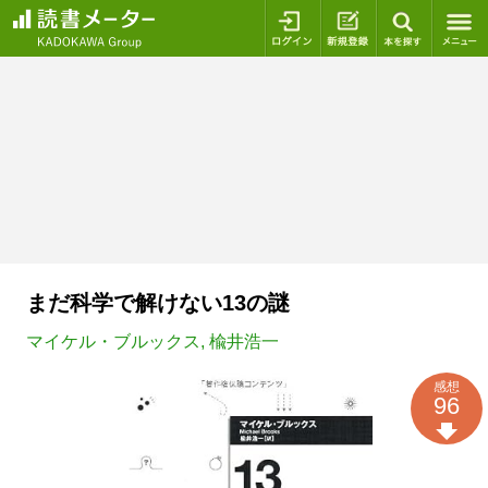
ログイン
新規登録
本を探
まだ科学で解けない13の謎
マイケル・ブルックス
,
楡井浩一
感想
96