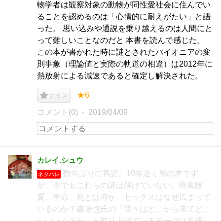
物学者は観察対象の動物が同性愛社会に住んでい
ることを認めるのは「心情的に耐えがたい」と語
った。 思い込みや通説を乗り越えるのは人間にと
って難しいことなのだと 本書を読んで感じた。
この本が書かれた時に謎とされたパイオニアの変
則事象（理論値と実際の軌道の相違）は2012年に
熱放射による減速であると確定し解決された。
★6
ナイス
コメント(0)
2019/04/09
カレイ.シュウ
数年ぶりに再読。10年近く前の本です
ネタバレ
が、今でもこれらの謎は解けていない。暗黒物
質、生命、死とは何か、セックスはなぜ広まって
いるのか？森達也氏の「我々はどこから来てどこ
へいいくのか」と取り上げているテーマは共通し