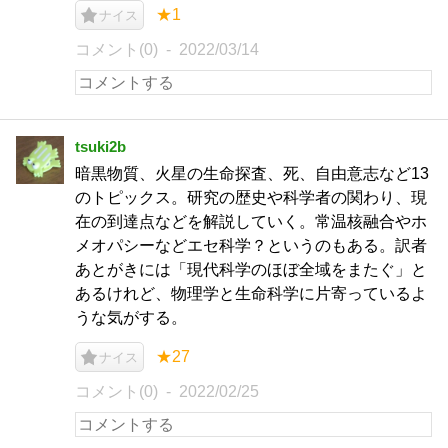
★1
ナイス
コメント(0)
2022/03/14
tsuki2b
暗黒物質、火星の生命探査、死、自由意志など13
のトピックス。研究の歴史や科学者の関わり、現
在の到達点などを解説していく。常温核融合やホ
メオパシーなどエセ科学？というのもある。訳者
あとがきには「現代科学のほぼ全域をまたぐ」と
あるけれど、物理学と生命科学に片寄っているよ
うな気がする。
★27
ナイス
コメント(0)
2022/02/25