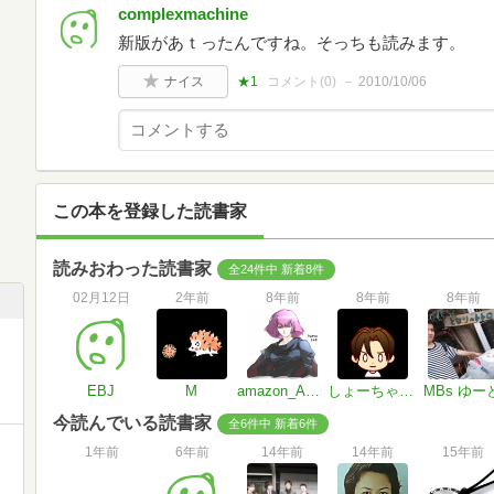
complexmachine
新版があｔったんですね。そっちも読みます。
ナイス
★1
コメント(
0
)
2010/10/06
この本を登録した読書家
読みおわった読書家
全24件中 新着8件
02月12日
2年前
8年前
8年前
8年前
EBJ
M
amazon_AXON7
しょーちゃん＠よわよわえんじにぁ
MBs ゆー
今読んでいる読書家
全6件中 新着6件
1年前
6年前
14年前
14年前
15年前