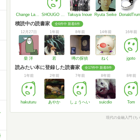
Change Language
SHOUGO MIYAGAWA
Takuya Inoue
Ryuta Seike
DonaldTru
積読中の読書家
全6件中 新着6件
12月27日
1年前
8年前
14年前
16年前
柴 洋
若
噂の探偵
ねく
jgoto
読みたい本に登録した読書家
全17件中 新着8件
1年前
2年前
7年前
8年前
8年前
hakuturu
あやか
しょうへい
suicdio
Tom
,
現代の金融入門 (ちく
済