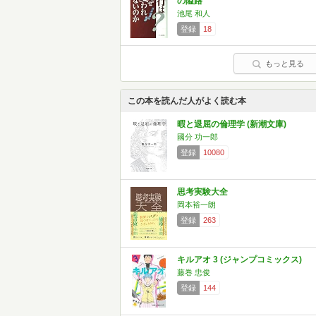
の隘路
池尾 和人
登録
18
もっと見る
この本を読んだ人がよく読む本
暇と退屈の倫理学 (新潮文庫)
國分 功一郎
登録
10080
思考実験大全
岡本裕一朗
登録
263
キルアオ 3 (ジャンプコミックス)
藤巻 忠俊
登録
144