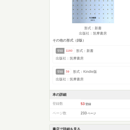
形式：新書
出版社：筑摩書房
その他の形式（β版）
形式：新書
登録
1160
出版社：筑摩書房
形式：Kindle版
登録
59
出版社：筑摩書房
本の詳細
登録数
53
登録
ページ数
233
ページ
書店で詳細を見る