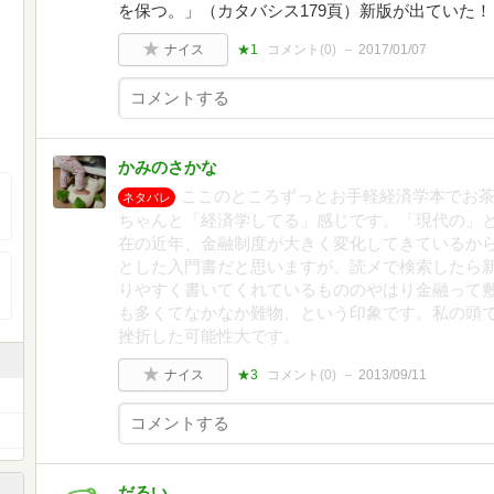
を保つ。」（カタバシス179頁）新版が出ていた！
ナイス
★1
コメント(
0
)
2017/01/07
かみのさかな
ここのところずっとお手軽経済学本でお
ネタバレ
ちゃんと「経済学してる」感じです。「現代の」と
在の近年、金融制度が大きく変化してきているか
とした入門書だと思いますが、読メで検索したら新
りやすく書いてくれているもののやはり金融って
も多くてなかなか難物、という印象です。私の頭
挫折した可能性大です。
ナイス
★3
コメント(
0
)
2013/09/11
だるい。