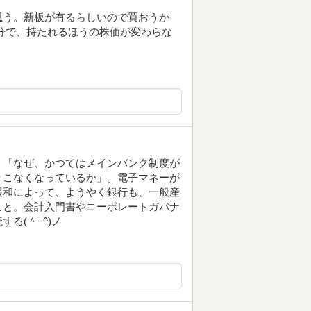
思う。新板が有るらしいので買おうか
分で、持たれるほうの株価が変わらな
、「なぜ、かつてはメインバンク制度が
りこなくなっているか」。電子マネーが
緩和によって、ようやく銀行も、一般産
こと。会計入門書やコーポレートガバナ
る(＾ｰ^)ノ