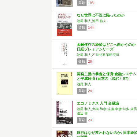
登録
196
なぜ世界は不況に陥ったのか
池尾 和人,池田 信夫
登録
144
金融依存の経済はどこへ向かうのか
日経プレミアシリーズ
池尾 和人,21世紀政策研究所
登録
26
開発主義の暴走と保身 金融システム
と平成経済 (日本の〈現代〉07)
池尾 和人
登録
24
エコノミクス 入門 金融論
池尾 和人,大橋 和彦,遠藤 幸彦,前多 康男
渡辺 努
登録
23
銀行はなぜ変われないのか: 日本経