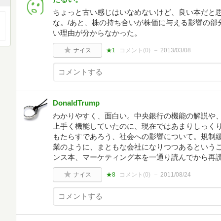
ちょっと古い感じはいなめないけど、良い本だと
な。/あと、株の持ち合いが株価に与える影響の部
い理由が分からなかった。
ナイス
★1
コメント(
0
)
2013/03/08
DonaldTrump
わかりやすく、面白い。中央銀行の機能の解説や
上手く機能していたのに、現在ではあまりしっく
もたらすであろう、社会への影響について。規制
業のように、まともな会社になりつつあるという
ンス本、マーケティング本を一通り読んでから再読す
ナイス
★8
コメント(
0
)
2011/08/24