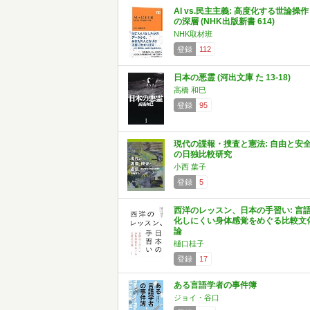
AI vs.民主主義: 高度化する世論操作
の深層 (NHK出版新書 614)
NHK取材班
登録
112
日本の悪霊 (河出文庫 た 13-18)
高橋 和巳
登録
95
現代の諜報・捜査と憲法: 自由と安
の日独比較研究
小西 葉子
登録
5
西洋のレッスン、日本の手習い: 言
化しにくい身体感覚をめぐる比較文
論
樋口桂子
登録
17
ある言語学者の事件簿
ジョイ・谷口