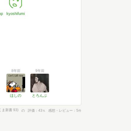
mp
kyoshifumi
8年前
9年前
ほしの
とろんぶ
ま新書 93)
の
評価
43
感想・レビュー
5
％
件