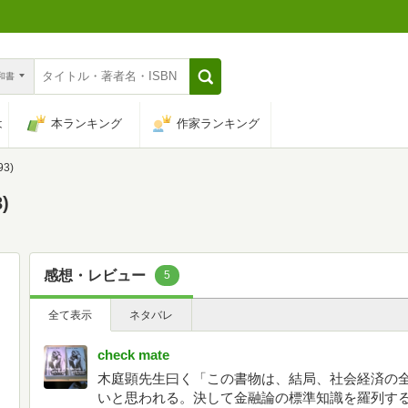
n和書
は
本ランキング
作家ランキング
3)
)
感想・レビュー
5
全て表示
ネタバレ
check mate
木庭顕先生曰く「この書物は、結局、社会経済の
いと思われる。決して金融論の標準知識を羅列す