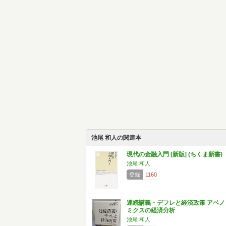
池尾 和人の関連本
現代の金融入門 [新版] (ちくま新書)
池尾 和人
登録
1160
連続講義・デフレと経済政策 アベノ
ミクスの経済分析
池尾 和人