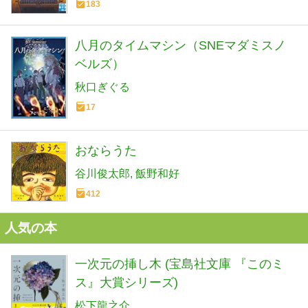
183
八月のタイムマシン（SNEマダミスノ
ベルズ）
秋口ぎぐる
17
おならうた
谷川俊太郎
飯野和好
412
人気の本
一次元の挿し木 (宝島社文庫 『このミ
ス』大賞シリーズ)
松下龍之介