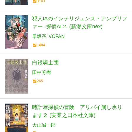
3143
犯人IAのインテリジェンス・アンプリフ
ァー -探偵AI 2- (新潮文庫nex)
早坂吝
VOFAN
1404
白銀騎士団
田中芳樹
265
時計屋探偵の冒険 アリバイ崩し承り
ます２ (実業之日本社文庫)
大山誠一郎