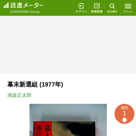
ログイン
新規登録
本を探
幕末新選組 (1977年)
池波正太郎
感想
1