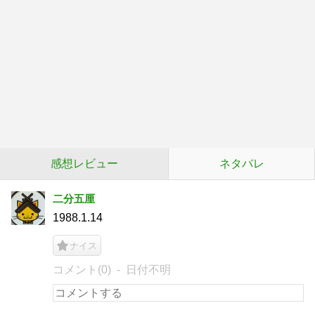
感想レビュー
ネタバレ
二分五厘
1988.1.14
ナイス
コメント(0)
日付不明