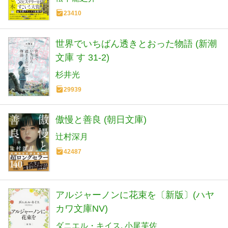
23410
世界でいちばん透きとおった物語 (新潮
文庫 す 31-2)
杉井光
29939
傲慢と善良 (朝日文庫)
辻村深月
42487
アルジャーノンに花束を〔新版〕(ハヤ
カワ文庫NV)
ダニエル・キイス
小尾芙佐