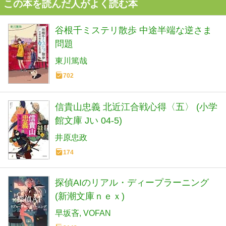
この本を読んだ人がよく読む本
谷根千ミステリ散歩 中途半端な逆さま
問題
東川篤哉
702
信貴山忠義 北近江合戦心得〈五〉 (小学
館文庫 Jい 04-5)
井原忠政
174
探偵AIのリアル・ディープラーニング
(新潮文庫ｎｅｘ)
早坂吝
VOFAN