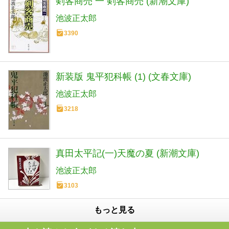
剣客商売 一 剣客商売 (新潮文庫)
池波正太郎
3390
新装版 鬼平犯科帳 (1) (文春文庫)
池波正太郎
3218
真田太平記(一)天魔の夏 (新潮文庫)
池波正太郎
3103
もっと見る