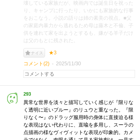
壊している家族だが、映画内では誕生日を祝った
り、キャンプに行ったり、いかにも家族的な行事
をおこなう。小説の語りは姉の素美の視点。■父
の家庭内暴力から逃れるため母は藤木と不倫、子
供を連れて家を出ようとするも、嫌がる羊子だけ
は父のもとに残された。
★3
ナイス
コメント(2)
2025/11/30
293
異常な世界を淡々と描写していく感じが『限りな
く透明に近いブルー』のリュウと重なった。『限
りなく〜』のドラッグ服用時の身体に直接迫る様
な表現はない代わりに、直喩を多用し、スーラの
点描画の様なヴィヴィットな表現が印象的。カメ
ラではなく、肉眼を通して見る家族劇は、一見す