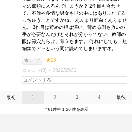
ィの部類に入るんでしょうか？ 2作目も合わせ
て、不倫や多情な男女も世の中にはありふれてる
っちゅうことですかね。 あんまり面白くありませ
ん。 3作目は苛めの根は深い、苛める側も救いの
手が必要なんだけどそれが分かってない、教師の
眼は節穴だらけ。苛立ちます。 何れにしても、短
編集でアッという間に読めてしまいますネ。
★13
ナイス
コメント(0)
2020/05/30
最初
1
2
3
4
最後
全61件中 1-20 件を表示