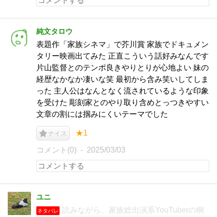
純文タロウ
表題作「家族シネマ」で芥川賞 家族でドキュメン
タリー映画出てみた 正直こういう話好みなんです
片山監督とのテンポ良きやりとりが心地よい 妹の
経歴なかなか凄いな笑 最初から含み笑いしてしま
った 主人公はなんとなく流されているような印象
を受けた 彫刻家とのやり取り含めとっつきやすい
文章の割には掴みにくいテーマでした
★1
ナイス
コメント(0)
2025/03/03
ユニ
読みながら、家族総出演系YouTuberの桐
ネタバレ