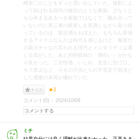
崎栄二のことをずっと思い出していた。撮影によ
って結ばれる現代の極北のような家族。少なくと
も心休まるあるべき家族ではなくて、噛み合って
いないのに第三者の眼差しを意識しながら取り繕
っているのは、親近感をおぼえた。もちろん登場
するアイテムなんかは時代を感じるけど、毒親だ
の親ガチャなの言われる現代とメンタリティは通
じる気がした。あと同時収録の「潮合い」がかな
り良かった。二次性徴、いじめ、先生に告げ口、
キス禁止など、小６の子供たちの不安定で混沌と
した感覚の表現が優れていた
★2
ナイス
コメント(0)
2024/10/08
ミチ
結果自分には良く理解が出来なかった。正直あま