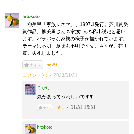
hitokoto
柳美里「家族シネマ」、1997.1発行。芥川賞受
賞作品。柳美里さんの家族5人の私小説だと思い
ます。バラバラな家族の様子が描かれています。
テーマは不明、意味も不明ですｗ。さすが、芥川
賞。失礼しました。
★29
ナイス
コメント(4)
2023/01/31
こかげ
気があってうれしいです❣️
★1
01/31 15:31
ナイス
hitokoto