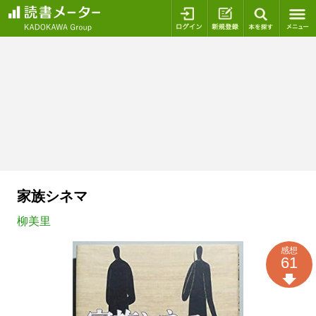
ログイン
新規登録
本を探
家族シネマ
柳美里
感想
61