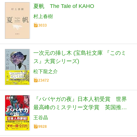
夏帆 The Tale of KAHO
村上春樹
3033
一次元の挿し木 (宝島社文庫 『このミ
ス』大賞シリーズ)
松下龍之介
23472
『ババヤガの夜』日本人初受賞 世界
最高峰のミステリー文学賞 英国推理
作家協会賞(ダガー賞） (河出文庫 お 46-
王谷晶
1)
9928