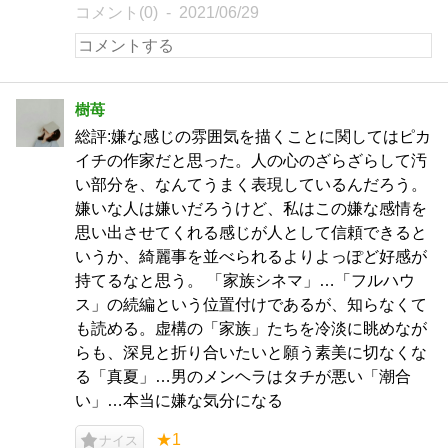
コメント(0)
2021/06/29
樹苺
総評:嫌な感じの雰囲気を描くことに関してはピカ
イチの作家だと思った。人の心のざらざらして汚
い部分を、なんてうまく表現しているんだろう。
嫌いな人は嫌いだろうけど、私はこの嫌な感情を
思い出させてくれる感じが人として信頼できると
いうか、綺麗事を並べられるよりよっぽど好感が
持てるなと思う。 「家族シネマ」…「フルハウ
ス」の続編という位置付けであるが、知らなくて
も読める。虚構の「家族」たちを冷淡に眺めなが
らも、深見と折り合いたいと願う素美に切なくな
る「真夏」…男のメンヘラはタチが悪い「潮合
い」…本当に嫌な気分になる
★1
ナイス