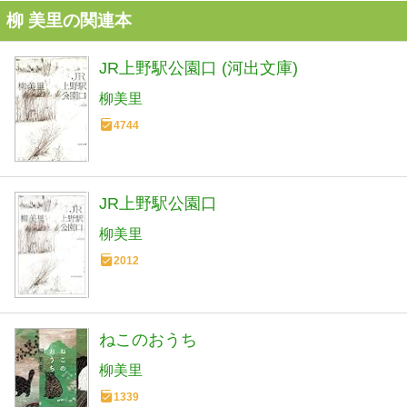
柳 美里の関連本
JR上野駅公園口 (河出文庫)
柳美里
4744
JR上野駅公園口
柳美里
2012
ねこのおうち
柳美里
1339