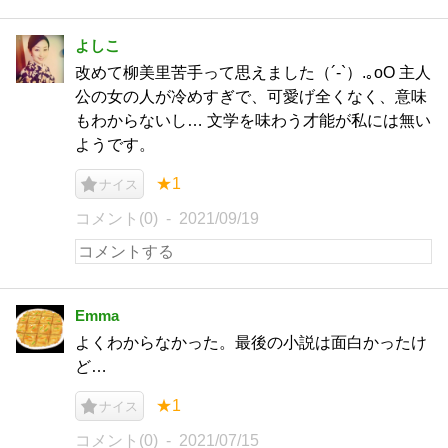
よしこ
改めて柳美里苦手って思えました（´-`）.｡oO 主人
公の女の人が冷めすぎで、可愛げ全くなく、意味
もわからないし… 文学を味わう才能が私には無い
ようです。
★1
ナイス
コメント(0)
2021/09/19
Emma
よくわからなかった。最後の小説は面白かったけ
ど…
★1
ナイス
コメント(0)
2021/07/15