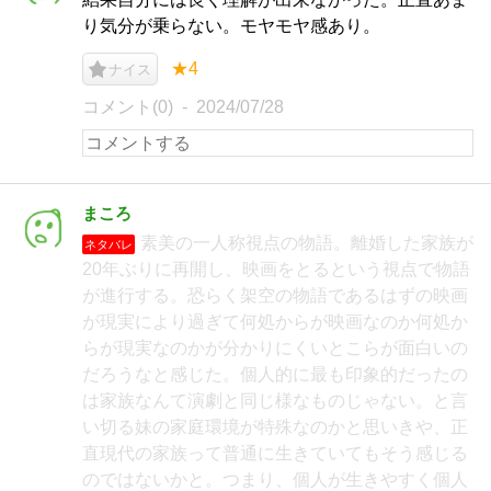
り気分が乗らない。モヤモヤ感あり。
★4
ナイス
コメント(0)
2024/07/28
まころ
素美の一人称視点の物語。離婚した家族が
ネタバレ
20年ぶりに再開し、映画をとるという視点で物語
が進行する。恐らく架空の物語であるはずの映画
が現実により過ぎて何処からが映画なのか何処か
らが現実なのかが分かりにくいとこらが面白いの
だろうなと感じた。個人的に最も印象的だったの
は家族なんて演劇と同じ様なものじゃない。と言
い切る妹の家庭環境が特殊なのかと思いきや、正
直現代の家族って普通に生きていてもそう感じる
のではないかと。つまり、個人が生きやすく個人