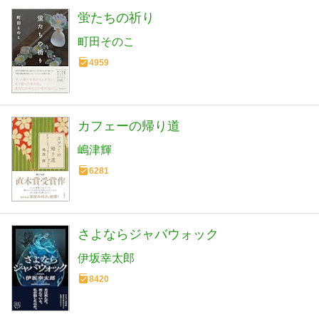
蛍たちの祈り
町田そのこ
4959
カフェーの帰り道
嶋津輝
6281
さよならジャバウォック
伊坂幸太郎
8420