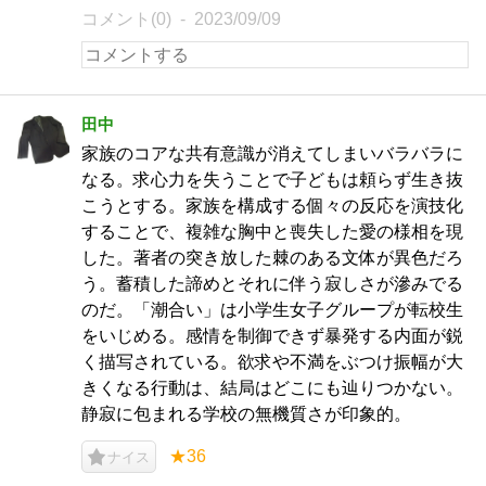
コメント(0)
2023/09/09
田中
家族のコアな共有意識が消えてしまいバラバラに
なる。求心力を失うことで子どもは頼らず生き抜
こうとする。家族を構成する個々の反応を演技化
することで、複雑な胸中と喪失した愛の様相を現
した。著者の突き放した棘のある文体が異色だろ
う。蓄積した諦めとそれに伴う寂しさが滲みでる
のだ。「潮合い」は小学生女子グループが転校生
をいじめる。感情を制御できず暴発する内面が鋭
く描写されている。欲求や不満をぶつけ振幅が大
きくなる行動は、結局はどこにも辿りつかない。
静寂に包まれる学校の無機質さが印象的。
★36
ナイス