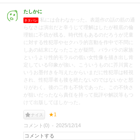
たしかに
私には合わなかった。表題作の話の筋の通
ネタバレ
らなさは演出だと辛うじて理解はしたが根底の倫
理観に不信が残る。時代性もあるのだろうが児童
に対する性犯罪やセクハラ的言動を作中で不問に
しあの結末になったことが疑問。バラバラの家族
というより性的モラルの低い女性像を描き出し肯
定している印象が強い。こういうものに芥川賞と
いうお墨付きを与えたからいまだに性犯罪は軽視
され、性犯罪者も後を絶たないのではないかと怒
りがわく。後の二作も不快であった。この不快さ
が狙いだったなら責任を持って批評や解説等もつ
けて出版してほしかった。
★1
ナイス
コメント(0)
2025/12/14