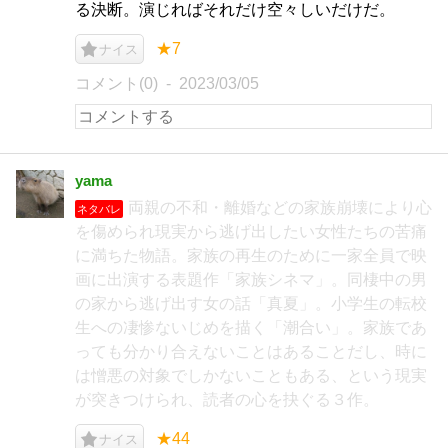
る決断。演じればそれだけ空々しいだけだ。
★7
ナイス
コメント(0)
2023/03/05
yama
両親の不和・離婚などの家族崩壊により心
ネタバレ
を傷められ現実から逃げ出したい女性たちの苦痛
に満ちた物語。家族の再生のために一家全員で映
画に出演する表題作「家族シネマ」。同棲中の男
の家から逃げ出す女の話「真夏」。小学生の転校
生への凄惨ないじめを描く「潮合い」。家族であ
っても分かり合えないことはあることだし、時に
は憎悪の対象でしかないこともある、という現実
が突きつけられ、読者の心を抉ぐる３作。
★44
ナイス