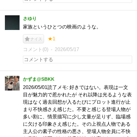
さゆり
家族というひとつの映画のような。
★1
ナイス
コメント(0)
2026/05/17
かずま@SBKK
2026/05/01読了メモ: 好きではない。表現は一文
目が魅力的で惹かれたが それ以降は光るような表
現はなく過去回想が入るたびにプロット進行が止
まり不快感さえ感じた。不要と感じる登場人物が
多い割に、情景描写に少し文量が足りず、臨場感
に欠ける印象さえ感じた。その上視点人物である
主人公の素子の性格の悪さ、登場人物全員に不快