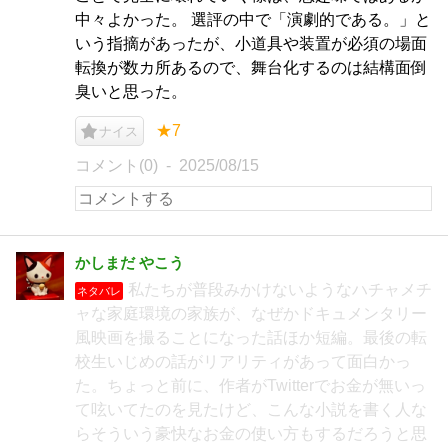
中々よかった。 選評の中で「演劇的である。」と
いう指摘があったが、小道具や装置が必須の場面
転換が数カ所あるので、舞台化するのは結構面倒
臭いと思った。
★7
ナイス
コメント(0)
2025/08/15
かしまだ やこう
私たちが普段みかけないようなハチャメチ
ネタバレ
ャな家庭環境の家族が、なぜかドキュメンタリー
風映画を撮ることになった話ほか短編。最後の転
校生いじめの話がリアリティがあって面白かっ
た。ちょっと前に、作者がTwitterでお金が無いっ
て呟いてたのを見たけど、こんな小説を書く人な
らそういう豪快なお金の使い方もするだろうと思