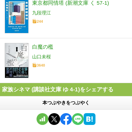
東京都同情塔 (新潮文庫 く 57-1)
九段理江
244
白魔の檻
山口未桜
3640
家族シネマ (講談社文庫 ゆ 4-1)をシェアする
本つぶやきをつぶやく