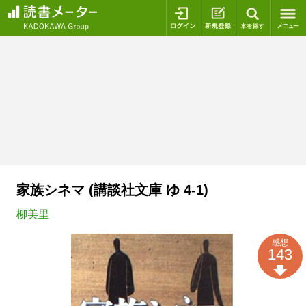
ログイン
新規登録
本を探
家族シネマ (講談社文庫 ゆ 4-1)
柳美里
感想
143