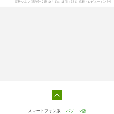
家族シネマ (講談社文庫 ゆ 4-1)
の
評価
73
％
感想・レビュー
143
件
スマートフォン版
パソコン版