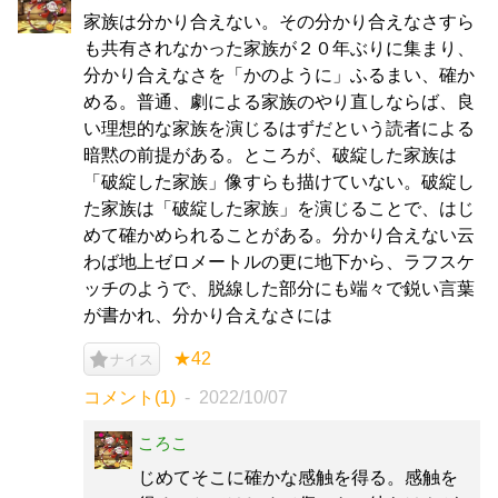
家族は分かり合えない。その分かり合えなさすら
も共有されなかった家族が２０年ぶりに集まり、
分かり合えなさを「かのように」ふるまい、確か
める。普通、劇による家族のやり直しならば、良
い理想的な家族を演じるはずだという読者による
暗黙の前提がある。ところが、破綻した家族は
「破綻した家族」像すらも描けていない。破綻し
た家族は「破綻した家族」を演じることで、はじ
めて確かめられることがある。分かり合えない云
わば地上ゼロメートルの更に地下から、ラフスケ
ッチのようで、脱線した部分にも端々で鋭い言葉
が書かれ、分かり合えなさには
★42
ナイス
コメント(1)
2022/10/07
ころこ
じめてそこに確かな感触を得る。感触を