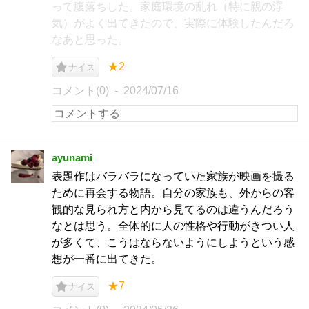
って腹落ちした。家庭環境の乱れ（特に親の浮
気）がよく出てきたので、実際に体験したんだろ
なあと思った。
★2
ナイス
コメント(0)
2024/07/16
ayunami
表題作はバラバラになっていた家族が映画を撮る
ために再会する物語。自分の家族も、外からの客
観的な見られ方と内から見てるのは違うんだろう
なとは思う。全体的に人の性格や行動がきつい人
が多くて、こうはならないようにしようという感
想が一番に出てきた。
★7
ナイス