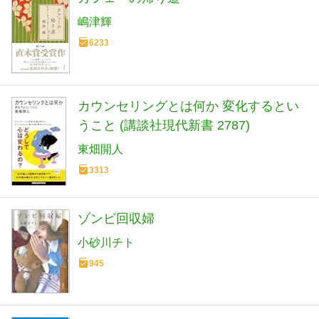
嶋津輝
6233
カウンセリングとは何か 変化するとい
うこと (講談社現代新書 2787)
東畑開人
3313
ゾンビ回収婦
小砂川チト
945