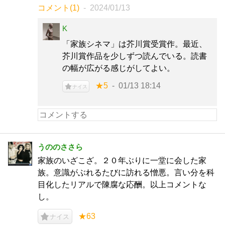
コメント(1)
2024/01/13
K
「家族シネマ」は芥川賞受賞作。最近、
芥川賞作品を少しずつ読んでいる。読書
の幅が広がる感じがしてよい。
★5
01/13 18:14
ナイス
うののささら
家族のいざこざ。２０年ぶりに一堂に会した家
族。意識がぶれるたびに訪れる憎悪。言い分を科
目化したリアルで陳腐な応酬。以上コメントな
し。
★63
ナイス