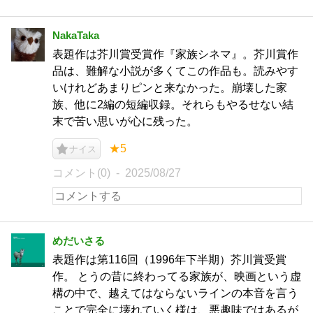
NakaTaka
表題作は芥川賞受賞作『家族シネマ』。芥川賞作
品は、難解な小説が多くてこの作品も。読みやす
いけれどあまりピンと来なかった。崩壊した家
族、他に2編の短編収録。それらもやるせない結
末で苦い思いが心に残った。
★5
ナイス
コメント(0)
2025/08/27
めだいさる
表題作は第116回（1996年下半期）芥川賞受賞
作。 とうの昔に終わってる家族が、映画という虚
構の中で、越えてはならないラインの本音を言う
ことで完全に壊れていく様は、悪趣味ではあるが