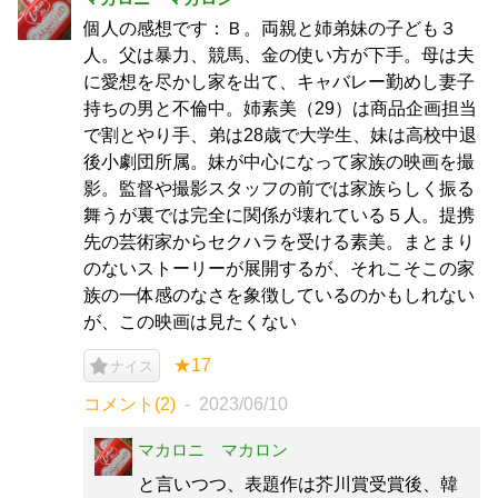
個人の感想です：Ｂ。両親と姉弟妹の子ども３
人。父は暴力、競馬、金の使い方が下手。母は夫
に愛想を尽かし家を出て、キャバレー勤めし妻子
持ちの男と不倫中。姉素美（29）は商品企画担当
で割とやり手、弟は28歳で大学生、妹は高校中退
後小劇団所属。妹が中心になって家族の映画を撮
影。監督や撮影スタッフの前では家族らしく振る
舞うが裏では完全に関係が壊れている５人。提携
先の芸術家からセクハラを受ける素美。まとまり
のないストーリーが展開するが、それこそこの家
族の一体感のなさを象徴しているのかもしれない
が、この映画は見たくない
★17
ナイス
コメント(2)
2023/06/10
マカロニ マカロン
と言いつつ、表題作は芥川賞受賞後、韓