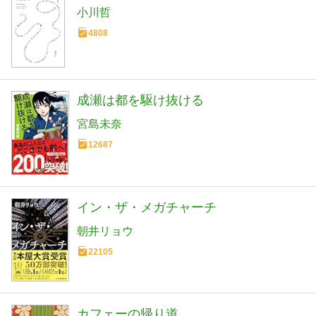
小川哲
4808
成瀬は都を駆け抜ける
宮島未奈
12687
イン・ザ・メガチャーチ
朝井リョウ
22105
カフェーの帰り道