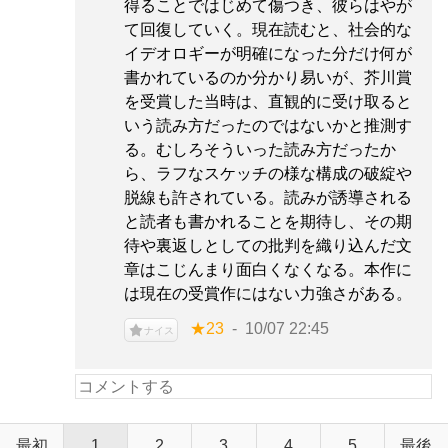
得ることではじめて傷つき、彼らはやが
て回復していく。現在読むと、社会的な
イデオロギーが明確になった分だけ何が
書かれているのか分かり易いが、芥川賞
を受賞した当時は、直観的に受け取ると
いう読み方だったのではないかと推測す
る。むしろそういった読み方だったか
ら、ラフなスケッチの様な構成の破綻や
脱線も許されている。読みが誘導される
と読者も書かれることを期待し、その期
待や裏返しとしての批判を織り込んだ文
章はこじんまり面白くなくなる。本作に
は現在の受賞作にはない力強さがある。
★23
10/07 22:45
ナイス
最初
1
2
3
4
5
最後