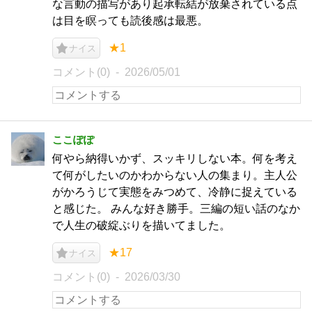
な言動の描写があり起承転結が放棄されている点
は目を瞑っても読後感は最悪。
★1
ナイス
コメント(0)
2026/05/01
ここぽぽ
何やら納得いかず、スッキリしない本。何を考え
て何がしたいのかわからない人の集まり。主人公
がかろうじて実態をみつめて、冷静に捉えている
と感じた。 みんな好き勝手。三編の短い話のなか
で人生の破綻ぶりを描いてました。
★17
ナイス
コメント(0)
2026/03/30