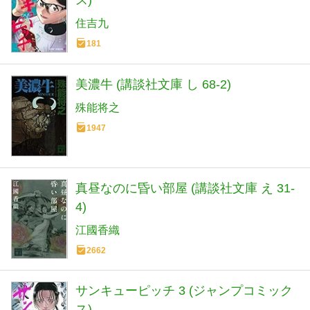
ス)
住吉九
181
美濃牛 (講談社文庫 し 68-2)
殊能将之
1947
真昼なのに昏い部屋 (講談社文庫 え 31-
4)
江國香織
2662
サンキューピッチ 3 (ジャンプコミック
ス)