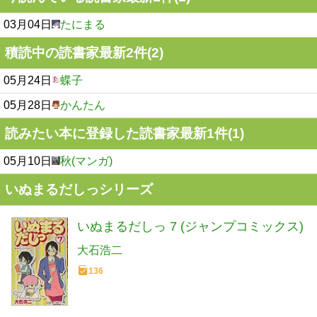
03月04日
たにまる
積読中の読書家最新2件(2)
05月24日
蝶子
05月28日
かんたん
読みたい本に登録した読書家最新1件(1)
05月10日
秋(マンガ)
いぬまるだしっシリーズ
いぬまるだしっ 7 (ジャンプコミックス)
大石浩二
136