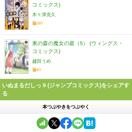
コミックス)
木々津克久
287
東の森の魔女の庭（5） (ウィングス・
コミックス)
越田うめ
83
いぬまるだしっ 9 (ジャンプコミックス)をシェアす
る
本つぶやきをつぶやく