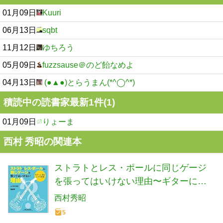
01月09日
Kuuri
06月13日
sqbt
11月12日
ゆちろう
05月09日
fuzzsause＠のど飴なめよ
04月13日
(●▲●)とらうまん(*^◯^*)
積読中の読書家最新1件(1)
01月09日
りょーま
西村 秀昭の関連本
ストラトとレス・ポールに同じゲージ
を張ってはいけない理由〜ギターに潜
む小さな物理 (リットーミュージック・
西村秀昭
ムック) (Rittor Music Mook)
5