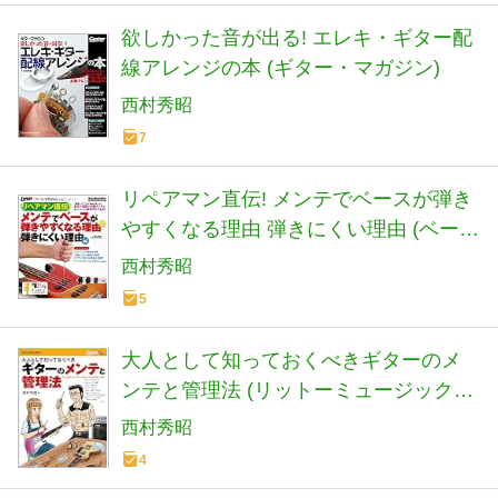
欲しかった音が出る! エレキ・ギター配
線アレンジの本 (ギター・マガジン)
西村秀昭
7
リペアマン直伝! メンテでベースが弾き
やすくなる理由 弾きにくい理由 (ベー
ス・マガジン)
西村秀昭
5
大人として知っておくべきギターのメ
ンテと管理法 (リットーミュージック・
ムック) (Rittor Music Mook)
西村秀昭
4