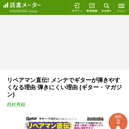
ログイン
新規登録
本を探
リペアマン直伝! メンテでギターが弾きやす
くなる理由 弾きにくい理由 (ギター・マガジ
ン)
西村秀昭
感想
3