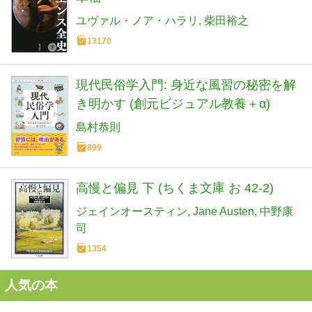
ユヴァル・ノア・ハラリ
柴田裕之
13170
現代民俗学入門: 身近な風習の秘密を解
き明かす (創元ビジュアル教養＋α)
島村恭則
899
高慢と偏見 下 (ちくま文庫 お 42-2)
ジェインオースティン
Jane Austen
中野康
司
1354
人気の本