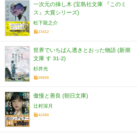
一次元の挿し木 (宝島社文庫 『このミ
ス』大賞シリーズ)
松下龍之介
23412
世界でいちばん透きとおった物語 (新潮
文庫 す 31-2)
杉井光
29940
傲慢と善良 (朝日文庫)
辻村深月
42490