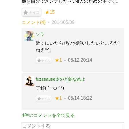
機を自分でメンテした～い‼人のための本です。
★15
ナイス
コメント(4)
2014/05/09
ソラ
近くにいたらぜひお願いしたいところだ
ねえ^^;
★1
05/12 20:14
ナイス
fuzzsause＠のど飴なめよ
了解(｀･ω･´*)ゞ
★1
05/14 18:22
ナイス
4件のコメントを全て見る