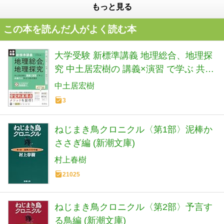
もっと見る
この本を読んだ人がよく読む本
大学受験 新標準講義 地理総合、地理探
究 中土居宏樹の 講義×演習 で学ぶ 共通
テスト得点力養成講座
中土居宏樹
3
ねじまき鳥クロニクル〈第1部〉泥棒か
ささぎ編 (新潮文庫)
村上春樹
21025
ねじまき鳥クロニクル〈第2部〉予言す
る鳥編 (新潮文庫)