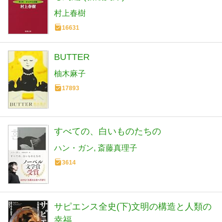
村上春樹
16631
BUTTER
柚木麻子
17893
すべての、白いものたちの
ハン・ガン
斎藤真理子
3614
サピエンス全史(下)文明の構造と人類の
幸福