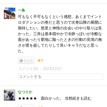
一条
可もなく不可もなくという感想。あくまでイント
ロダクションの巻だと思うので次巻以降の展開に
期待したい。悠里と伸悟の出会いのやり取りは良
かった。三井は基本穏やかで冷静っぽいが冷酷な
面があったり窮地に陥ったときの行動の見境の無
さが度を超してたりして良いキャラだなと思っ
た。
★6
ナイス
コメント(0)
2023/12/17
なつりか
★★★★★ 面白かった。 当然続きも読む