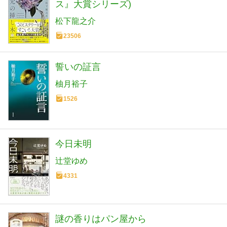
ス』大賞シリーズ)
松下龍之介
23506
誓いの証言
柚月裕子
1526
今日未明
辻堂ゆめ
4331
謎の香りはパン屋から