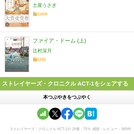
土屋うさぎ
11656
ファイア・ドーム (上)
辻村深月
5292
ストレイヤーズ・クロニクル ACT-1をシェアする
本つぶやきをつぶやく
ストレイヤーズ・クロニクル ACT-1
の
評価
70
％
感想・レビュー
360
件