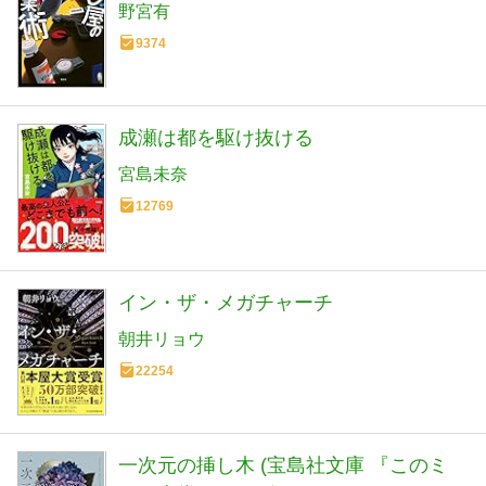
野宮有
9374
成瀬は都を駆け抜ける
宮島未奈
12769
イン・ザ・メガチャーチ
朝井リョウ
22254
一次元の挿し木 (宝島社文庫 『このミ