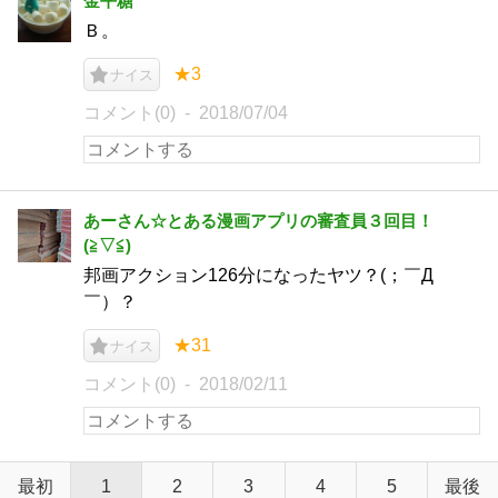
金平糖
Ｂ。
★3
ナイス
コメント(0)
2018/07/04
あーさん☆とある漫画アプリの審査員３回目！
(⁠≧⁠▽⁠≦⁠)
邦画アクション126分になったヤツ？(；￣Д
￣）？
★31
ナイス
コメント(0)
2018/02/11
最初
1
2
3
4
5
最後