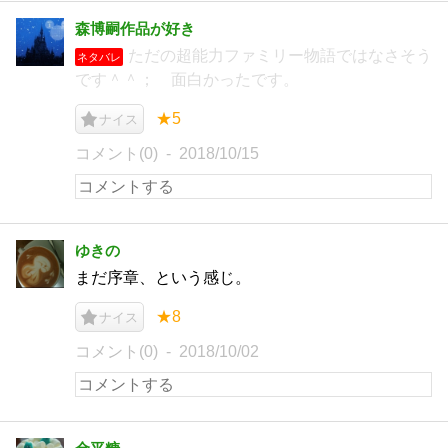
森博嗣作品が好き
ただの超能力ファミリー物語ではなさそう
ネタバレ
です＾＾； 面白かったです。
★5
ナイス
コメント(0)
2018/10/15
ゆきの
まだ序章、という感じ。
★8
ナイス
コメント(0)
2018/10/02