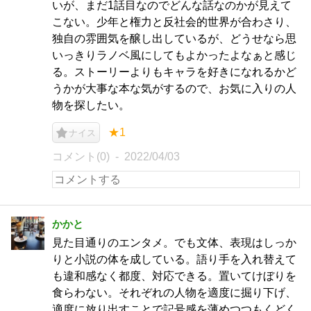
いが、まだ1話目なのでどんな話なのかが見えて
こない。少年と権力と反社会的世界が合わさり、
独自の雰囲気を醸し出しているが、どうせなら思
いっきりラノベ風にしてもよかったよなぁと感じ
る。ストーリーよりもキャラを好きになれるかど
うかが大事な本な気がするので、お気に入りの人
物を探したい。
★1
ナイス
コメント(0)
2022/04/03
かかと
見た目通りのエンタメ。でも文体、表現はしっか
りと小説の体を成している。語り手を入れ替えて
も違和感なく都度、対応できる。置いてけぼりを
食らわない。それぞれの人物を適度に掘り下げ、
適度に放り出すことで記号感を薄めつつもくどく