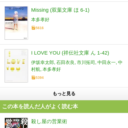
Missing (双葉文庫 ほ 6-1)
本多孝好
5616
I LOVE YOU (祥伝社文庫 ん 1-42)
伊坂幸太郎
石田衣良
市川拓司
中田永一
中
村航
本多孝好
5394
もっと見る
この本を読んだ人がよく読む本
殺し屋の営業術