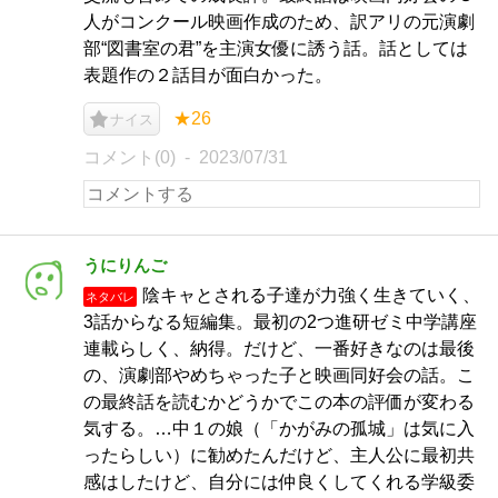
人がコンクール映画作成のため、訳アリの元演劇
部“図書室の君”を主演女優に誘う話。話としては
表題作の２話目が面白かった。
★26
ナイス
コメント(0)
2023/07/31
うにりんご
陰キャとされる子達が力強く生きていく、
ネタバレ
3話からなる短編集。最初の2つ進研ゼミ中学講座
連載らしく、納得。だけど、一番好きなのは最後
の、演劇部やめちゃった子と映画同好会の話。こ
の最終話を読むかどうかでこの本の評価が変わる
気する。…中１の娘（「かがみの孤城」は気に入
ったらしい）に勧めたんだけど、主人公に最初共
感はしたけど、自分には仲良くしてくれる学級委