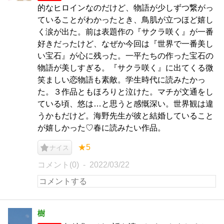
的なヒロインなのだけど、物語が少しずつ繋がっ
ていることがわかったとき、鳥肌が立つほど嬉し
く涙が出た。前は表題作の『サクラ咲く』が一番
好きだったけど、なぜか今回は『世界で一番美し
い宝石』が心に残った。一平たちの作った宝石の
物語が美しすぎる。『サクラ咲く』に出てくる微
笑ましい恋物語も素敵。学生時代に読みたかっ
た。３作品ともほろりと泣けた。マチが文通をし
ている頃、悠は…と思うと感慨深い。世界観は違
うかもだけど。海野先生が彼と結婚していること
が嬉しかった♡春に読みたい作品。
★5
ナイス
コメント(0)
2022/03/22
樹