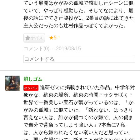
ていう展開はかがみの孤城で感動したシーンに似
ていて、やっぱり感動した。そしてなにより、最
後の話にでてきた脇役が1、2番目の話に出てきた
主人公だったのも辻村作品っぽくてよかった。
★5
ナイス
コメント(0)
2019/08/15
消しゴム
進研ゼミに掲載されていた作品。中学年対
ネタバレ
象かな。約束の場所、約束の時間・サクラ咲く・
世界で一番美しい宝石が繋がっているのは、「か
がみの孤城」に似ていた。「断れない、はっきり
言えない人は、誰かが傷つくのが嫌で、人の傷ま
で自分で背負ってしまう強い人」?本当に? 私
は、人から嫌われたくない弱い人だと思ってい
た。弱い立場にいて、断ることが許されない人な