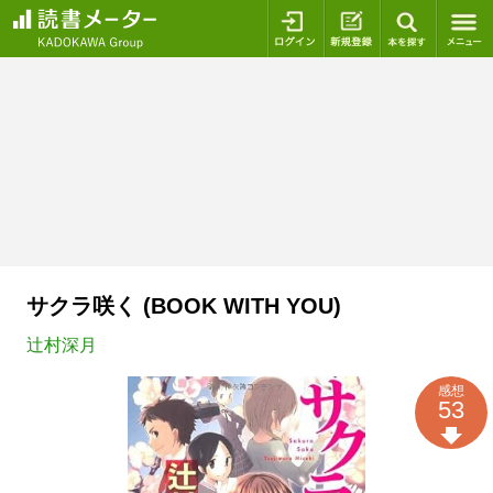
ログイン
新規登録
本を探
サクラ咲く (BOOK WITH YOU)
辻村深月
感想
53