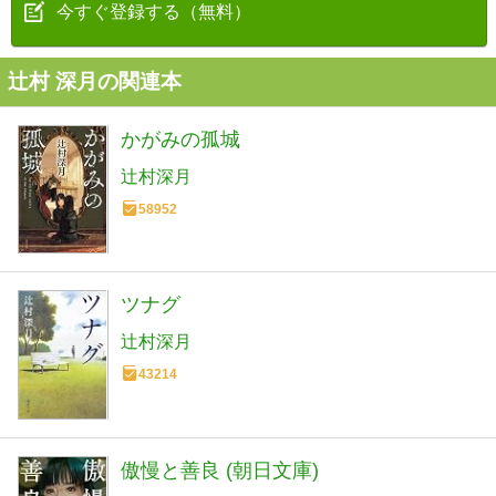
今すぐ登録する（無料）
辻村 深月の関連本
かがみの孤城
辻村深月
58952
ツナグ
辻村深月
43214
傲慢と善良 (朝日文庫)