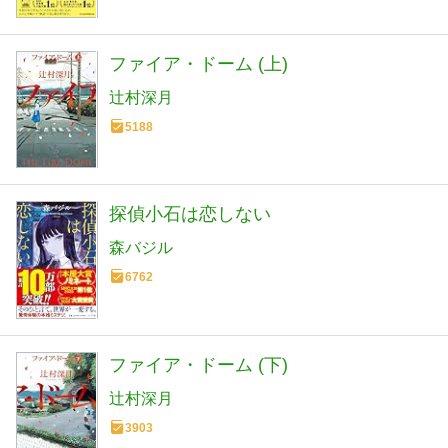
ファイア・ドーム (上)
辻村深月
5188
探偵小石は恋しない
森バジル
6762
ファイア・ドーム (下)
辻村深月
3903