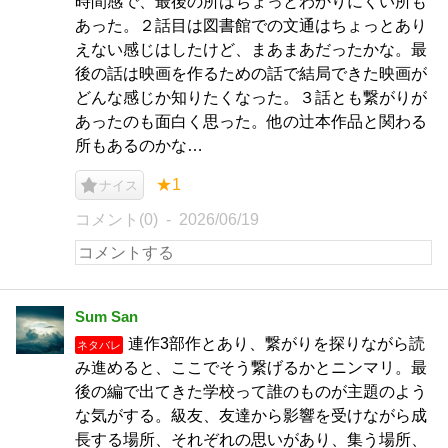
時間感で、最後の所はちょっとわかりにくい所も
あった。２話目は図書館での文通はちょっとあり
えない感じはしたけど、まあまあだったかな。最
後の話は映画を作るための話で結局できた映画が
どんな感じか知りたくなった。３話とも繋がりが
あったのも面白く思った。他の辻本作品と関わる
所もあるのかな…
★1
ナイス
コメント(0)
2026/06/19
Sum San
連作3部作とあり、繋がりを探りながら読
ネタバレ
み進めると、ここでそう繋げるかとニンマリ。最
後の編で出てきた学校って誰のものが主題のよう
な気がする。級友、友達から影響を受けながら成
長する場所、それぞれの思いがあり、集う場所、