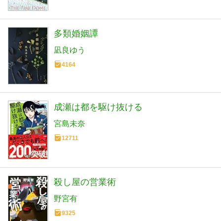
多類婚姻譚
凪良ゆう
4164
成瀬は都を駆け抜ける
宮島未奈
12711
殺し屋の営業術
野宮有
9325