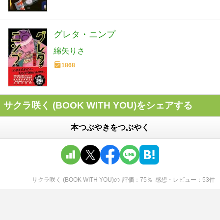
グレタ・ニンプ
綿矢りさ
1868
サクラ咲く (BOOK WITH YOU)をシェアする
本つぶやきをつぶやく
サクラ咲く (BOOK WITH YOU)
の
評価
75
％
感想・レビュー
53
件