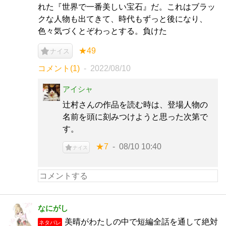
れた『世界で一番美しい宝石』だ。これはブラッ
クな人物も出てきて、時代もずっと後になり、
色々気づくとぞわっとする。負けた
★49
ナイス
コメント(1)
2022/08/10
アイシャ
辻村さんの作品を読む時は、登場人物の
名前を頭に刻みつけようと思った次第で
す。
★7
08/10 10:40
ナイス
なにがし
美晴がわたしの中で短編全話を通して絶対
ネタバレ