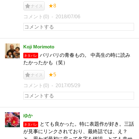
★8
ナイス
コメント(0)
2018/07/06
Koji Morimoto
バリバリの青春もの。 中高生の時に読み
ネタバレ
たかったかも（笑）
★5
ナイス
コメント(0)
2017/05/29
ゆか
とても良かった。特に表題作が好き。三話
ネタバレ
が見事にリンクされており、最終話では、え？
と、思わず最初に戻って名字を確認。とても幸せ