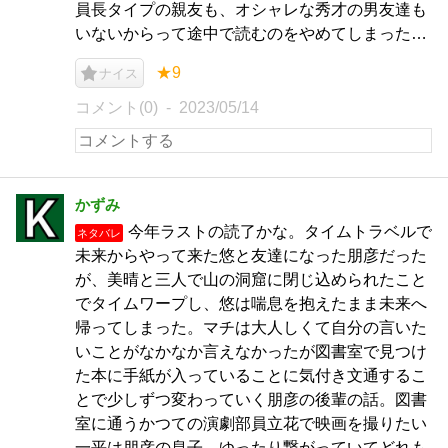
員長タイプの親友も、オシャレな秀才の男友達も
いないからって途中で読むのをやめてしまった…
★9
ナイス
コメント(0)
2023/05/14
かずみ
今年ラストの読了かな。タイムトラベルで
ネタバレ
未来からやって来た悠と友達になった朋彦だった
が、美晴と三人で山の洞窟に閉じ込められたこと
でタイムワープし、悠は喘息を抱えたまま未来へ
帰ってしまった。マチは大人しくて自分の言いた
いことがなかなか言えなかったが図書室で見つけ
た本に手紙が入っていることに気付き文通するこ
とで少しずつ変わっていく朋彦の後輩の話。図書
室に通うかつての演劇部員立花で映画を撮りたい
一平は朋彦の息子。ゆったり繋がっていてどれも