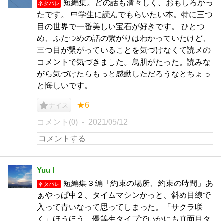
短編集。どの話も清々しく、おもしろかっ
ネタバレ
たです。 中学生に読んでもらいたい本。特に三つ
目の世界で一番美しい宝石が好きです。 ひとつ
め、ふたつめの話の繋がりはわかっていたけど、
三つ目が繋がっていることを気づけなくて読メの
コメントで気づきました。鳥肌がたった。読みな
がら気づけたらもっと感動しただろうなとちょっ
と悔しいです。
★6
ナイス
コメント(0)
2021/05/12
Yuu I
短編集３編「約束の場所、約束の時間」あ
ネタバレ
ぁやっぱ中２、タイムマシンかっと、斜め目線で
入って青いなって思ってしまった。「サクラ咲
く」ほうほう、優等生タイプでいかにも真面目タ