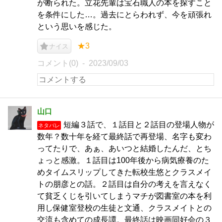
が断られた。立花先輩は宝石職人の本を探すこと
を条件にした…。過去にとらわれず、今を頑張れ
という思いを感じた。
★3
ナイス
コメント(0)
2023/09/03
山口
短編３話で、１話目と２話目の登場人物が
ネタバレ
数年？数十年を経て最終話で再登場、名字も変わ
ってたりで、あぁ、あいつと結婚したんだ、とち
ょっと感激。１話目は100年後から病気療養のた
めタイムスリップしてきた転校生悠とクラスメイ
トの朋彦との話。２話目は自分の考えを言えなく
て貧乏くじを引いてしまうマチが図書室の本を利
用し保健室登校の生徒と文通、クラスメイトとの
交流も含めての成長譚。最終話は映画同好会の３