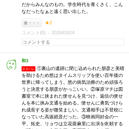
だからみんなのもの。学生時代を青くさく、こん
なだったなぁと遠く思い出した。
★2
ナイス
コメント(0)
2026/03/24
和3
①裏山の遺跡に閉じ込められた朋彦と美晴
ネタバレ
を助けるため悠はタイムスリップを使い百年後の
世界に帰ってしまう。悠の病気治療のため頑張ろ
うと決意する朋彦がかっこいい。②塚原マチは図
書室で本に挟まれた便せんを見つけ、返信の便せ
んを本に挟み文通を始める。便せんに勇気づけら
れ成長する姿が微笑ましい。文通相手は不登校に
なっていた高坂紙音だった。③映画同好会の一
平、拓史、リョウは立花亜麻里に出演を依頼する