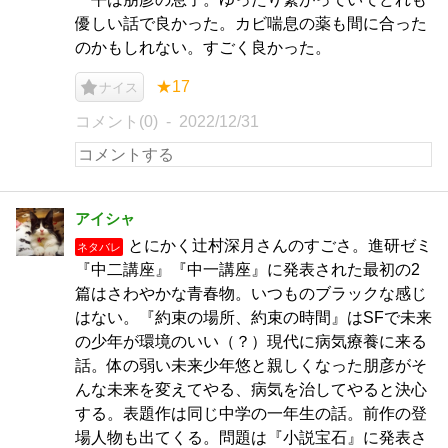
優しい話で良かった。カビ喘息の薬も間に合った
のかもしれない。すごく良かった。
★17
ナイス
コメント(0)
2022/12/31
アイシャ
とにかく辻村深月さんのすごさ。進研ゼミ
ネタバレ
『中二講座』『中一講座』に発表された最初の2
篇はさわやかな青春物。いつものブラックな感じ
はない。『約束の場所、約束の時間』はSFで未来
の少年が環境のいい（？）現代に病気療養に来る
話。体の弱い未来少年悠と親しくなった朋彦がそ
んな未来を変えてやる、病気を治してやると決心
する。表題作は同じ中学の一年生の話。前作の登
場人物も出てくる。問題は『小説宝石』に発表さ