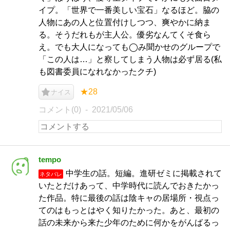
イプ。「世界で一番美しい宝石」なるほど。脇の
人物にあの人と位置付けしつつ、爽やかに納ま
る。そうだれもが主人公。優劣なんてくそ食ら
え。でも大人になっても◯み聞かせのグループで
「この人は…」と察してしまう人物は必ず居る(私
も図書委員になれなかったクチ)
★28
ナイス
コメント(0)
2021/05/06
tempo
中学生の話。短編。進研ゼミに掲載されて
ネタバレ
いたとだけあって、中学時代に読んでおきたかっ
た作品。特に最後の話は陰キャの居場所・視点っ
てのはもっとはやく知りたかった。あと、最初の
話の未来から来た少年のために何かをがんばるっ