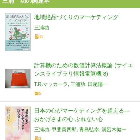
三浦 功の関連本
地域絶品づくりのマーケティング
三浦功
11
計算機のための数値計算法概論 (サイエ
ンスライブラリ情報電算機 8)
T.R.マッカーラ
三浦功
田尾陽一
5
日本の心がマーケティングを超える―
おかげさまの心 ぶれない心
三浦功
甲斐貫四郎
青島弘幸
溝呂木健一
3