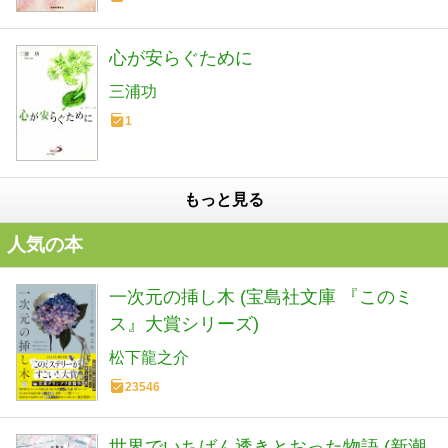
心が安らぐために
三浦功
1
もっと見る
人気の本
一次元の挿し木 (宝島社文庫 『このミ
ス』大賞シリーズ)
松下龍之介
23546
世界でいちばん透きとおった物語 (新潮