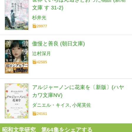
文庫 す 31-2)
杉井光
29977
傲慢と善良 (朝日文庫)
辻村深月
42585
アルジャーノンに花束を〔新版〕(ハヤ
カワ文庫NV)
ダニエル・キイス
小尾芙佐
24161
昭和文学研究 第64集をシェアする