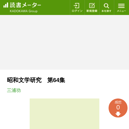
ログイン
新規登録
本を探
昭和文学研究 第64集
三浦功
感想
0