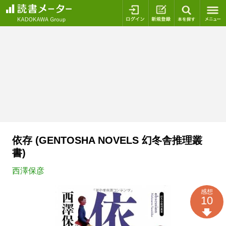
ログイン
新規登録
本を探
依存 (GENTOSHA NOVELS 幻冬舎推理叢
書)
西澤保彦
感想
10