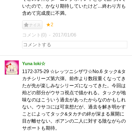
いたので、かなり期待していたけど…終わり方も
含めて完成度に不満。
★2
ナイス
コメント(0)
2017/01/06
Yuna Ioki☆
1172-375-29 ☆レッツニシザワ☆No.6 タック&タ
カチシリーズ第六弾。前作より数段重くなってき
たが先が楽しみなシリーズになってきた。今回は
殆どの部分がウサコ視点で描かれる。タックが地
味なのはこういう過去があったからなのかもしれ
ない。ウサコには可哀想だが、過去を解き明かす
ことによってタック&タカチの絆が深まる展開に
目が離せない。ボアンの二人に対する陰ながらの
サポートも期待。