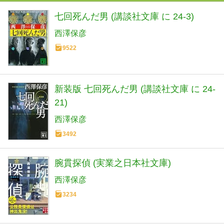
七回死んだ男 (講談社文庫 に 24-3)
西澤保彦
9522
新装版 七回死んだ男 (講談社文庫 に 24-
21)
西澤保彦
3492
腕貫探偵 (実業之日本社文庫)
西澤保彦
3234