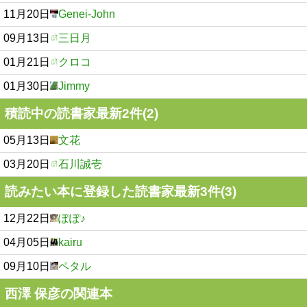
11月20日
Genei-John
09月13日
三日月
01月21日
クロコ
01月30日
Jimmy
積読中の読書家最新2件(2)
05月13日
文花
03月20日
石川誠壱
読みたい本に登録した読書家最新3件(3)
12月22日
ぽぽ♪
04月05日
kairu
09月10日
ペタル
西澤 保彦の関連本