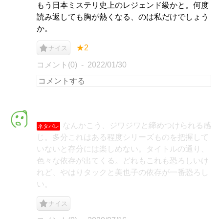
もう日本ミステリ史上のレジェンド級かと。何度
読み返しても胸が熱くなる、のは私だけでしょう
か。
★2
ナイス
コメント(0)
2022/01/30
なんかこう、ジワジワと締めつけられる感
ネタバレ
じ。多分これはある程度シリーズものを把握して
いないと存分には楽しめない。タイトルの通り、
色々な依存が出てくる。どれもこれも恐ろしいけ
れど、やはりタックと美也子の依存が一番恐ろし
い。
ナイス