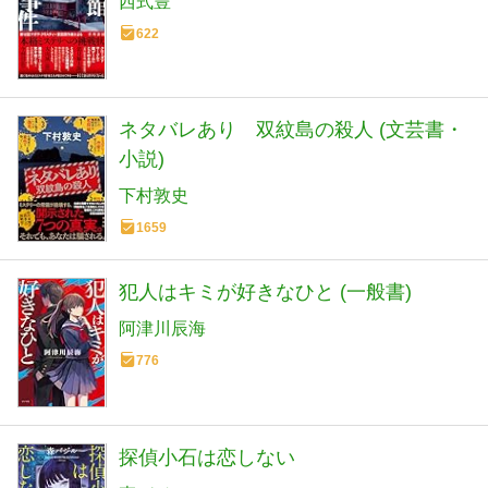
西式豊
622
ネタバレあり 双紋島の殺人 (文芸書・
小説)
下村敦史
1659
犯人はキミが好きなひと (一般書)
阿津川辰海
776
探偵小石は恋しない