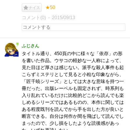
★50
ナイス
コメント(0)
2015/09/13
ふじさん
タイトル通り、450頁の中に様々な「依存」の形
を書いた作品。ウサコの軽妙な一人称によって、
見た目ほど厚さは感じない。派手な殺人事件も起
こらずミステリとして見ると小粒な印象ながら、
「匠千暁シリーズ」としては大きな意味を持つ一
冊だった。出版レーベルも固定されず、時系列も
入り乱れているだけに比較的どこから読んでも楽
しめるシリーズではあるものの、本作に関しては
ある程度既刊を読んでから手を出した方が良いと
断言できる。自分は何作か間を飛ばして読んでし
まったので、少し損をしたような読後感があっ