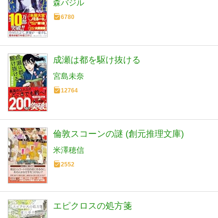
森バジル
6780
成瀬は都を駆け抜ける
宮島未奈
12764
倫敦スコーンの謎 (創元推理文庫)
米澤穂信
2552
エピクロスの処方箋