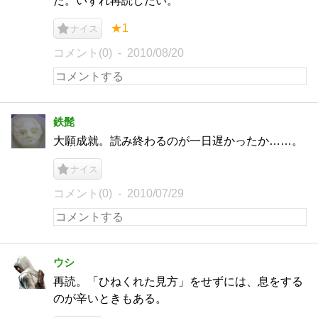
た。いずれ再読したい。
★1
ナイス
コメント(0)
2010/08/20
鉄髭
大願成就。読み終わるのが一日遅かったか……。
ナイス
コメント(0)
2010/07/29
ウシ
再読。「ひねくれた見方」をせずには、息をする
のが辛いときもある。