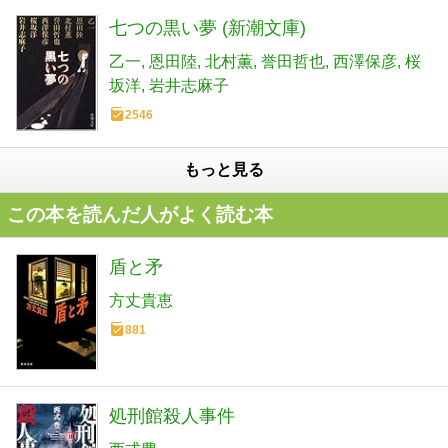
七つの黒い夢 (新潮文庫)
乙一
恩田陸
北村薫
誉田哲也
西澤保彦
桜
坂洋
岩井志麻子
2546
もっと見る
この本を読んだ人がよく読む本
盾と矛
方丈貴恵
881
処刑館殺人事件