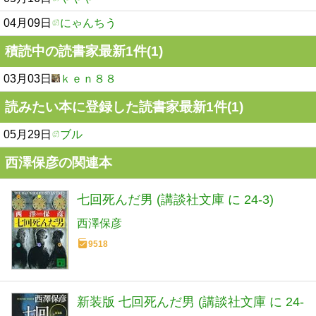
04月09日
にゃんちう
積読中の読書家最新1件(1)
03月03日
ｋｅｎ８８
読みたい本に登録した読書家最新1件(1)
05月29日
ブル
西澤保彦の関連本
七回死んだ男 (講談社文庫 に 24-3)
西澤保彦
9518
新装版 七回死んだ男 (講談社文庫 に 24-