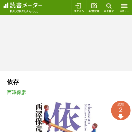
ログイン
新規登録
本を探
依存
西澤保彦
感想
2