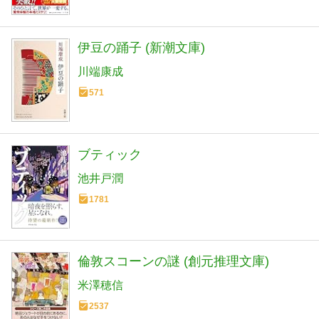
伊豆の踊子 (新潮文庫)
川端康成
571
ブティック
池井戸潤
1781
倫敦スコーンの謎 (創元推理文庫)
米澤穂信
2537