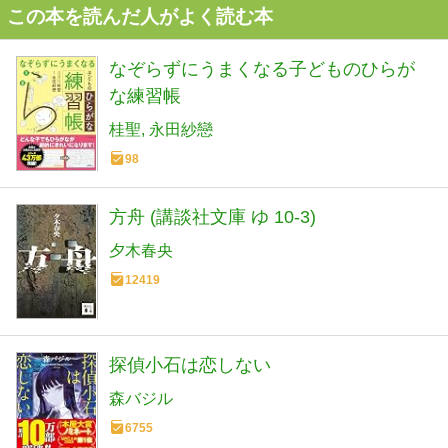
この本を読んだ人がよく読む本
なぞらずにうまくなる子どものひらが
な練習帳
桂聖
永田紗戀
98
方舟 (講談社文庫 ゆ 10-3)
夕木春央
12419
探偵小石は恋しない
森バジル
6755