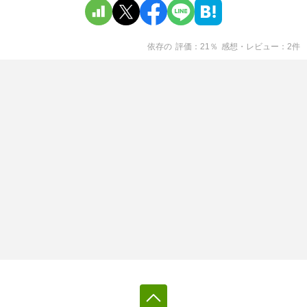
依存
の
評価
21
％
感想・レビュー
2
件