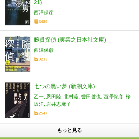
21)
西澤保彦
3489
腕貫探偵 (実業之日本社文庫)
西澤保彦
3233
七つの黒い夢 (新潮文庫)
乙一
恩田陸
北村薫
誉田哲也
西澤保彦
桜
坂洋
岩井志麻子
2547
もっと見る