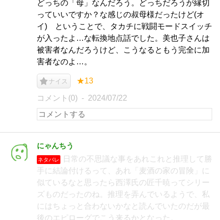
どっちの「母」なんだろう。どっちだろうが縁切
っていいですか？な感じの叔母様だったけど(オ
イ) ということで、タカチに戦闘モードスイッチ
が入ったよ…な転換地点話でした。美也子さんは
被害者なんだろうけど、こうなるともう完全に加
害者なのよ…。
★13
ナイス
コメント(0)
2024/07/22
にゃんちう
日常の不思議な事をあれこれと推理して勝
ネタバレ
手に結論付けるって、あれ「麦酒の家の冒険」に
似ているなと思ったら西澤氏の匠千暁ってシリー
ズものだったのね。推理を弄んでいるようで、私
にはちょっと合わないかなと読んでいたのだが最
後のエピローグでこう来るかとなった。