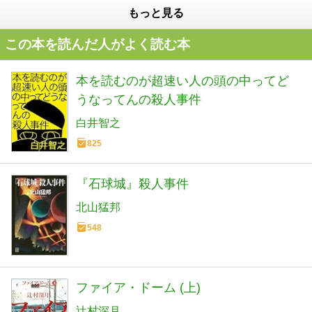
もっと見る
この本を読んだ人がよく読む本
本を読むのが超速い人の頭の中ってど
うなってんの殺人事件
白井智之
825
『石球城』殺人事件
北山猛邦
548
ファイア・ドーム (上)
辻村深月