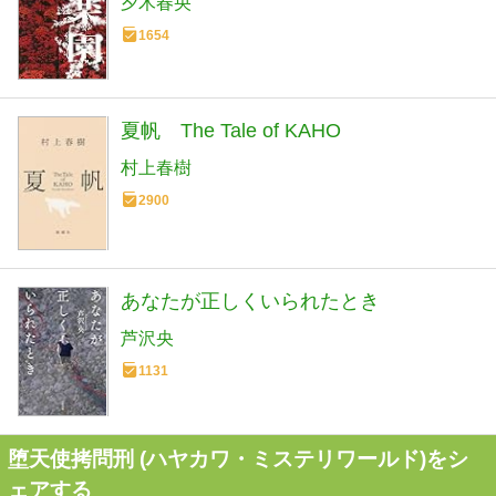
夕木春央
1654
夏帆 The Tale of KAHO
村上春樹
2900
あなたが正しくいられたとき
芦沢央
1131
堕天使拷問刑 (ハヤカワ・ミステリワールド)をシ
ェアする