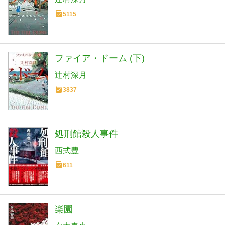
5115
ファイア・ドーム (下)
辻村深月
3837
処刑館殺人事件
西式豊
611
楽園