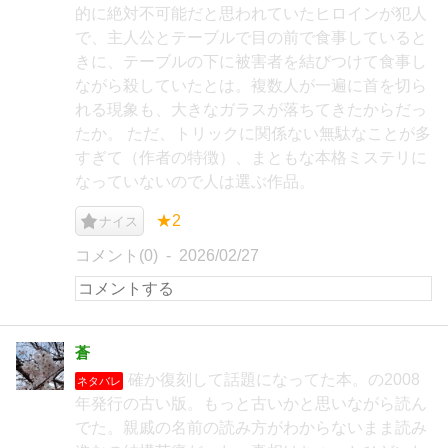
的に絶対不可能だと思われていたヒロインが犯人
で、主人公とテーブルで目の前で食事していると
きに、テーブルの下に被害者を結びつけて食事し
ながら殺していたとは。複数人が一遍に首を切ら
れる現象も、大きなガラスが落ちてきたからだっ
たか。 ただ、トリックに関係ない無駄なことが多
すぎて（作者の特徴）、まともな本格ミステリに
なっていないので人は選ぶ作品。
★2
ナイス
コメント(0)
2026/02/27
蒼
確か復刻して話題になってた本。の2008
ネタバレ
年発行の古い版。もっと古いかと思いながら読ん
でた。親戚の名前の読み方がわからないまま読み