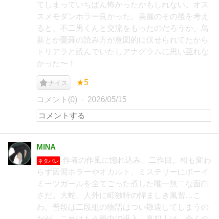
てしまっていちばん怖かったかもしれない。オス
スメモダンホラー良かった。美麗のその後を考え
ると、不二男くんと交流をもったのだろうか。鳥
新とか憂羅の読み方が意図的に伏せられてたから
トリアラと読んでいたしアナグラムに思い至れな
かった〜！
★5
ナイス
コメント(0)
2026/05/15
MINA
作者の作風に惚れ込み、二作目。相も変わ
ネタバレ
らず因習ホラーやオカルト、ミステリーにボーイ
ミーツガールを全てごった煮した唯一無二な面白
さだ。大蛇、人外に町独特の悍ましき風習…こ
わ。普段は二段組の物語はつい敬遠してしまうの
だが、これはもう夢中で没入。真犯人は、全くの