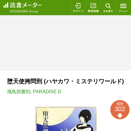
ログイン
新規登録
本を探
堕天使拷問刑 (ハヤカワ・ミステリワールド)
飛鳥部勝則
,
PARADISE D
感想
302