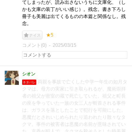
てしまったが、読み出さないうちに文庫化、（し
かも文庫の装丁がいい感じ）。残念。書き下ろし
冊子も美麗は出てくるものの本篇と関係なし。残
念。
★5
ナイス
コメント(0)
2025/03/15
シオン
両親を事故で亡くした中学一年生の如月タ
ネタバレ
クマは、母方の実家に引き取られるが、魔術崇拝
者の祖父が密室の蔵で死亡していた。祖父と町長
の座を争っていた一族の女三人が斬首される事件
は、ガラスを落としたことで犯行を可能にした。
悪魔だとされいじめられたり追われたり散々なタ
クマ。事件の被害者は悪魔の名前が意味されてい
た。京香が犯人で、タクマを殺そうとした時美麗