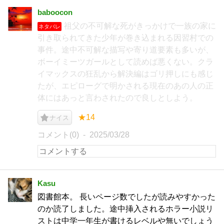
baboocon
祖父の不可解な死がきっかけで一族の家に
ネタバレ
引き取られてきた少年が巻き込まれる因習村での
事件。途中不可解な描写や寄り道要素も多いが、
ボーイミーツガールとして読めば悪くない。クラ
イマックスの狂乱から解決編はゴリ押しにも感じ
たが、エピローグで明かされる現在のあの人の正
体にはあっと言わされたので良しとしよう。
★14
ナイス
コメント(0)
2025/03/28
Kasu
図書館本。 長いページ数でしたが読みやすかった
のか読了しました。途中挿入されるホラー小説リ
ストは中学一年生が書けるレベルや無いでしょう