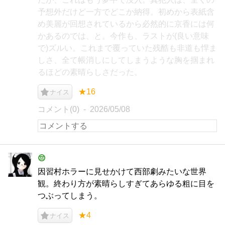
予想外だけど一方でどこか納得。初めから表紙含
め美麗が回想されているから必然的に京香には何
かあるのでは、と。今作も、ラストが(良い意味
で)ズルい。これまで覆っていた残酷も非道も悍ま
しさ、全て帳消しにしてしまうような胸を掴まれ
るほどの素晴らしさだった。
★16
ナイス
コメント(0)
2026/05/08
😔
因習村ホラーに見せかけて西部劇みたいな世界
観。終わり方が素晴らしすぎてあらゆる粗に目を
つぶってしまう。
★4
ナイス