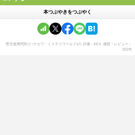
本つぶやきをつぶやく
堕天使拷問刑 (ハヤカワ・ミステリワールド)
の
評価
64
％
感想・レビュー
302
件