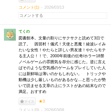
コメント(1)
2026/03/13
てくの
図書館本。文量の割りにサクサクと読めて3日で
読了。 因習村！儀式！天使と悪魔！綾波レイみ
たいな女性！やたらと詳しい男友達！やたらモテ
る主人公！！で、2000年前後の伝奇/ホラー18禁
ノベルゲームの雰囲気を存分に感じた。逆に言え
ばそのような空気感のゲームをプレイしていた人
には新鮮味は薄いのかもしれない。 トリックや
動機は少し厳しいものがあるかな…と思ったが勢
いで読ませる文章の上にラストがあの結末なので
満足。おすすめ
★3
ナイス
コメント(0)
2026/03/08