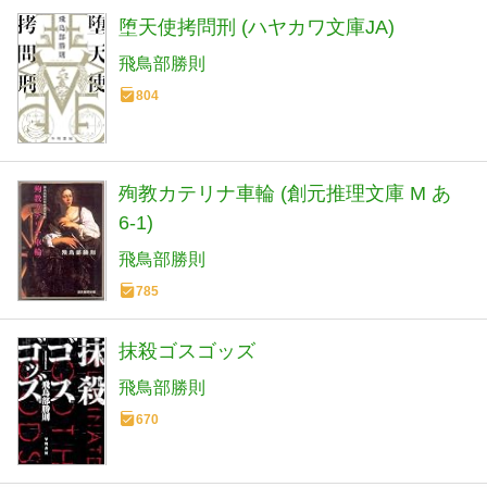
堕天使拷問刑 (ハヤカワ文庫JA)
飛鳥部勝則
804
殉教カテリナ車輪 (創元推理文庫 M あ
6-1)
飛鳥部勝則
785
抹殺ゴスゴッズ
飛鳥部勝則
670