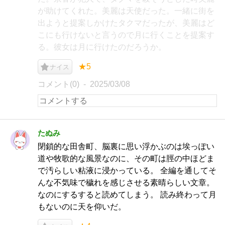
が助けてくれた。美麗は天使だった。一緒に街を
出ようと提案しかけたタクマだったが、美麗はど
こにも行けないと言うので月に行くことを提案す
る。彼女は月に行けたのだろうか。
★5
ナイス
コメント(0)
2025/03/08
たぬみ
閉鎖的な田舎町、脳裏に思い浮かぶのは埃っぽい
道や牧歌的な風景なのに、その町は脛の中ほどま
で汚らしい粘液に浸かっている。 全編を通してそ
んな不気味で穢れを感じさせる素晴らしい文章。
なのにするすると読めてしまう。 読み終わって月
もないのに天を仰いだ。