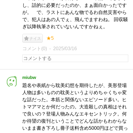
し、話的に必要だったのか、まぁ面白かったです
が。 で、ラストにあんな物でるわ自然災害やら
で、犯人はあの人でぇ、飛んでますわね。 回収騒
ぎ以降執筆されていないんですかねぇ。
★5
ナイス
コメント(0)
2025/03/16
miubw
題名や表紙から耽美幻想を期待したが、美形登場
人物は多いものの耽美というよりめちゃくちゃ変
な話だった。本筋と関係ないエピソード多い。ヒ
トマアマとか何だったの。大造殺しの真相はそれ
で良いの？登場人物みんなエキセントリック。何
か待望の復刊ということでどんな話かもわからな
いまま書き下ろし冊子送料含め5000円ほどで買っ