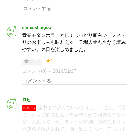
chinaishingoo
青春モダンホラーとしてしっかり面白い。ミステ
リのお楽しみも味わえる。登場人物も少なく読み
やすい。休日を楽しめました。
★1
ナイス
コメント(0)
2026/02/27
ロヒ
途中まで読んでいたときは、「これ、絶対
ネタバレ
にまともに解決しないで妄想とかで誤魔化すやつ
だ」と思っていた。ラストの怒涛の独特なトリッ
ク連発で解決されて、脳汁出まくった。アリバイ