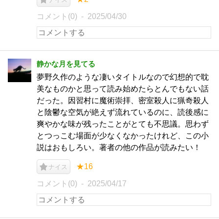
コメント(0)
2025/04/30
静かな月を見てる
夢野久作のような凄いタイトルなので幻想的で耽
美なものかと思って読み始めたらとんでもない話
だった。因習村に魔術崇拝、密室殺人に猟奇殺人
と陰鬱な空気が絶えず流れているのに、読後感に
爽やかな味が残ったことがとても不思議。思わず
とつっこむ場面が少なくなかったけれど、この小
説はおもしろい。著者の他の作品が読みたい！
★16
ナイス
コメント(0)
2025/04/17