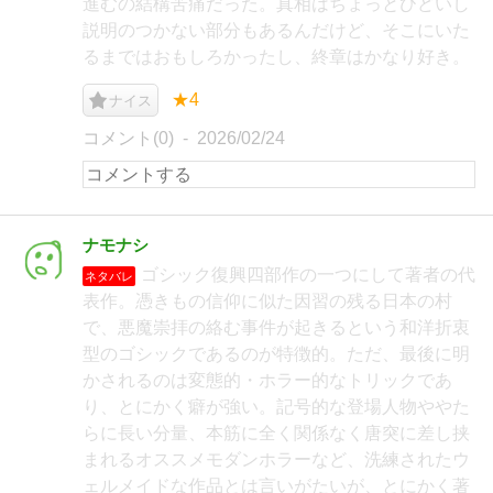
進むの結構苦痛だった。真相はちょっとひどいし
説明のつかない部分もあるんだけど、そこにいた
るまではおもしろかったし、終章はかなり好き。
★4
ナイス
コメント(0)
2026/02/24
ナモナシ
ゴシック復興四部作の一つにして著者の代
ネタバレ
表作。憑きもの信仰に似た因習の残る日本の村
で、悪魔崇拝の絡む事件が起きるという和洋折衷
型のゴシックであるのが特徴的。ただ、最後に明
かされるのは変態的・ホラー的なトリックであ
り、とにかく癖が強い。記号的な登場人物ややた
らに長い分量、本筋に全く関係なく唐突に差し挟
まれるオススメモダンホラーなど、洗練されたウ
ェルメイドな作品とは言いがたいが、とにかく著