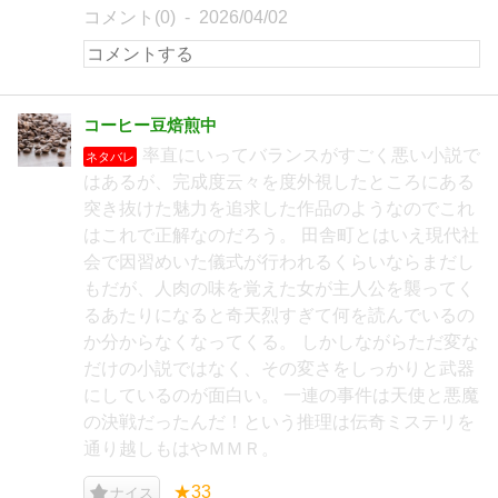
コメント(0)
2026/04/02
コーヒー豆焙煎中
率直にいってバランスがすごく悪い小説で
ネタバレ
はあるが、完成度云々を度外視したところにある
突き抜けた魅力を追求した作品のようなのでこれ
はこれで正解なのだろう。 田舎町とはいえ現代社
会で因習めいた儀式が行われるくらいならまだし
もだが、人肉の味を覚えた女が主人公を襲ってく
るあたりになると奇天烈すぎて何を読んでいるの
か分からなくなってくる。 しかしながらただ変な
だけの小説ではなく、その変さをしっかりと武器
にしているのが面白い。 一連の事件は天使と悪魔
の決戦だったんだ！という推理は伝奇ミステリを
通り越しもはやＭＭＲ。
★33
ナイス