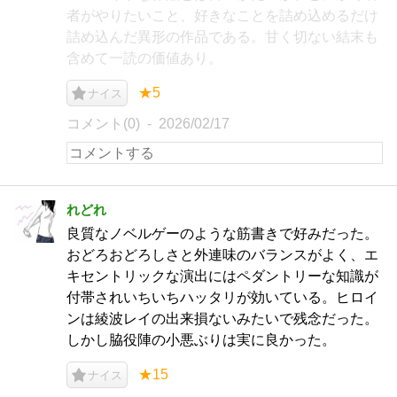
者がやりたいこと、好きなことを詰め込めるだけ
詰め込んだ異形の作品である。甘く切ない結末も
含めて一読の価値あり。
★5
ナイス
コメント(0)
2026/02/17
れどれ
良質なノベルゲーのような筋書きで好みだった。
おどろおどろしさと外連味のバランスがよく、エ
キセントリックな演出にはペダントリーな知識が
付帯されいちいちハッタリが効いている。ヒロイ
ンは綾波レイの出来損ないみたいで残念だった。
しかし脇役陣の小悪ぶりは実に良かった。
★15
ナイス