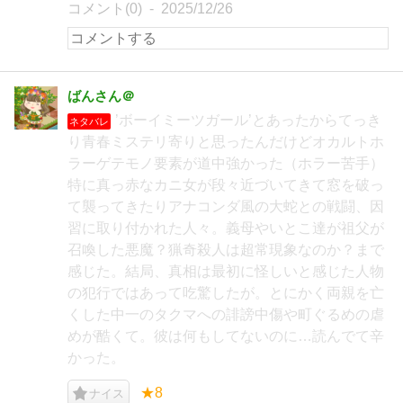
コメント(0)
2025/12/26
ばんさん＠
’ボーイミーツガール’とあったからてっき
ネタバレ
り青春ミステリ寄りと思ったんだけどオカルトホ
ラーゲテモノ要素が道中強かった（ホラー苦手）
特に真っ赤なカニ女が段々近づいてきて窓を破っ
て襲ってきたりアナコンダ風の大蛇との戦闘、因
習に取り付かれた人々。義母やいとこ達が祖父が
召喚した悪魔？猟奇殺人は超常現象なのか？まで
感じた。結局、真相は最初に怪しいと感じた人物
の犯行ではあって吃驚したが。とにかく両親を亡
くした中一のタクマへの誹謗中傷や町ぐるめの虐
めが酷くて。彼は何もしてないのに…読んでて辛
かった。
★8
ナイス