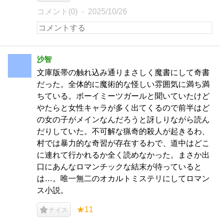
コメント(0)
2025/10/26
沙智
文庫版帯の触れ込み通りまさしく魔書にして奇書
だった。全体的に魔術的な怪しい雰囲気に満ち満
ちている。ボーイミーツガールと聞いていたけど
やたらと女性キャラが多く出てくるので前半はど
の女の子がメインなんだろうと訝しりながら読ん
だりしていた。不可解な猟奇的殺人が起きるわ、
村では暴力的な奇習が存在するわで、道中はどこ
に連れて行かれるか全く読めなかった。まさか出
口にあんなロマンチックな結末が待っていると
は…。唯一無二のオカルトミステリにしてロマン
ス小説。
★11
ナイス