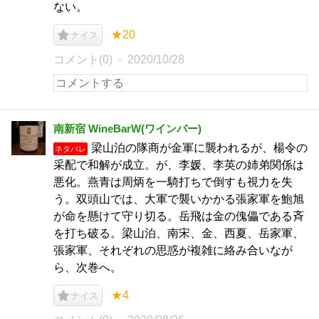
ない。
★20
ナイス
コメント(0)
2020/10/28
南新宿 WineBarW(ワインバー)
梁山泊の隊商が金軍に襲われるが、楊令の
ネタバレ
采配で和解が成立。が、李媛、李英の姉弟関係は
悪化。燕青は周炳を一騎打ちで倒すも視力を失
う。双頭山では、大軍で襲いかかる張家軍を鮑旭
が命を懸けて守り切る。岳飛は金の傀儡である斉
を打ち破る。梁山泊、南宋、金、西夏、岳家軍、
張家軍、それぞれの思惑が複雑に絡み合いなが
ら、次巻へ。
★4
ナイス