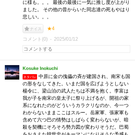
に様も。。。 最後の最後に一気に推し度が上がり
ました。 その他の昔からいた同志達の死もやはり
悲しい。。。
★4
ナイス
コメント(0)
2025/01/12
Kosuke Inokuchi
中原に金の傀儡の斉が建国され、南宋も国
ネタバレ
の形をなしてきた。いまだ国を広げようとしない
楊令に、梁山泊の武人たちは不満を抱く。李富は
我が子を南宋の皇太子に祭り上げるが、開祖の家
系になれたのがどういうカラクリなのか、今一つ
わからないままここはスルー。岳家軍、張家軍も
含めて六つ巴の情勢はしばらく変わらないが、暗
殺を契機にそろそろ勢力図が変わりそうだ。巴蜀
をおさえた韓世忠がキーマンになりそうな予感も