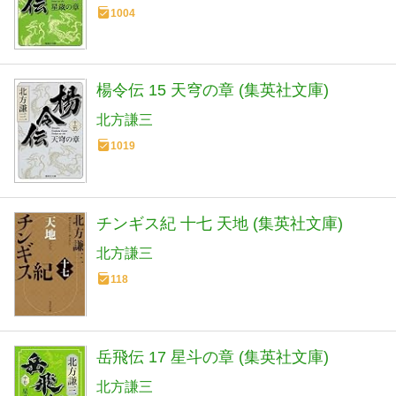
1004
楊令伝 15 天穹の章 (集英社文庫)
北方謙三
1019
チンギス紀 十七 天地 (集英社文庫)
北方謙三
118
岳飛伝 17 星斗の章 (集英社文庫)
北方謙三