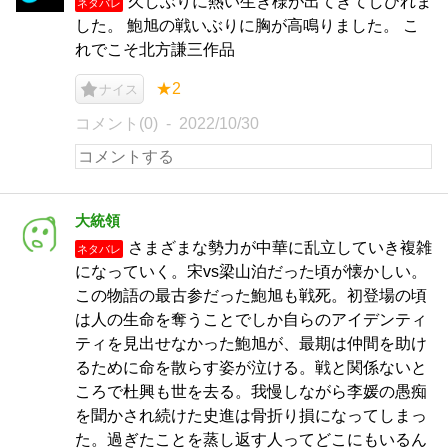
久しぶりに熱い生き様が出てきてしびれま
ネタバレ
した。 鮑旭の戦いぶりに胸が高鳴りました。 こ
れでこそ北方謙三作品
★2
ナイス
コメント(0)
2022/10/30
大統領
さまざまな勢力が中華に乱立していき複雑
ネタバレ
になっていく。宋vs梁山泊だった頃が懐かしい。
この物語の最古参だった鮑旭も戦死。初登場の頃
は人の生命を奪うことでしか自らのアイデンティ
ティを見出せなかった鮑旭が、最期は仲間を助け
るために命を散らす姿が泣ける。戦と関係ないと
ころで杜興も世を去る。我慢しながら李媛の愚痴
を聞かされ続けた史進は骨折り損になってしまっ
た。過ぎたことを蒸し返す人ってどこにもいるん