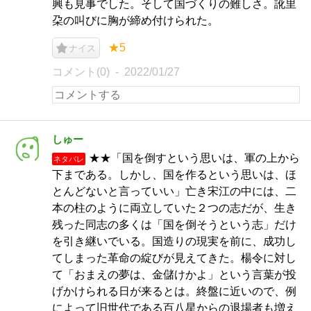
興も見事でした。そして国づくりの難しさ。訛里
朶の叫びに胸が締め付けられた。
★5
ナイス
コメント(0)
2022/01/27
しゅー
★★「国を倒すという思いは、軍の上から
ネタバレ
下まである。しかし、国を作るという思いは、ほ
とんどないと言っていい」亡き宋江の中には、二
本の柱のように両立していた２つの志だが、生き
残った同志の多くは「国を倒そうという志」だけ
を引き継いでいる。国造りの現実を前に、成功し
てしまった革命の綻びが見えてきた。楊令に対し
て「おまえの夢は、金儲けかよ」という言葉が投
げかけられる日が来るとは。終盤に近いので、例
によって旧世代である百八星からの退場者も増え