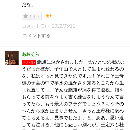
だな。
★6
ナイス
コメント(0)
2022/03/11
あおそら
鮑旭に泣かされました。命ひとつの獣のよ
ネタバレ
うだった彼が、子午山で人として生まれ変わるの
を、私はずっと見てきたのですよ！それこそ王母
様の子宮の中で羊水の温かさを知るところから生
まれ直して…。そんな鮑旭が病を得て退役。畑を
もらって名前をうまく書く練習をしようなんて言
ってたら、もう最大のフラグでしょう？もうその
へんから涙が止まりません。きっと王母様に褒め
てもらえるよ。見事でしたよ、と。ああ、思い返
しても泣ける。他にも悲しい別れが。王定六も杜