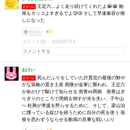
王定六…よく走り続けてくれたよ😭‎😭‎ 鮑
ネタバレ
旭もカッコよすぎるでよ🥲︎🥲︎ そして早速秦容が推
しになった
★5
ナイス
コメント(0)
2026/07/12
おけい
死んだふりをしていた許貫忠の最後の鮮や
ネタバレ
かな策略の置き土産 商隊が金軍に襲われ、王定六
が命がけで駆けて知らせる 燕青vs周炳 燕青はぎ
りぎりのところで周炳を倒すが光を失い、子午山
へ 杜興が李援を黙らせるために、そして、梁山泊
に燻っている綻びを繕うために自分の死を使う 張
俊を思わずうならせる鮑旭の見事な戦いぶり