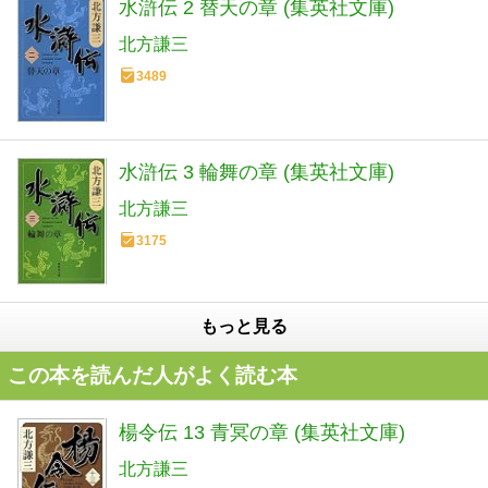
水滸伝 2 替天の章 (集英社文庫)
北方謙三
3489
水滸伝 3 輪舞の章 (集英社文庫)
北方謙三
3175
もっと見る
この本を読んだ人がよく読む本
楊令伝 13 青冥の章 (集英社文庫)
北方謙三