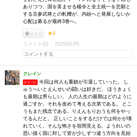
ありつつ、国を富ませる楊令と全土統一を悲願と
する古参武将との軋轢が、内紛へと発展しないか
心配は募るが最終3巻へ。
★9
ナイス
コメント(0)
2025/01/05
クレイン
今回は何人も重鎮が引退していった。 し
ネタバレ
ゅうへいとえんせいの闘いは好きだ。 ほうきょく
も最期は男らしい。 人の人生の最期はどのように
過ごすか。それを改めて考える次第である。 とこ
うもまた残念である。りえんもりおうも何をやっ
てるんだと。 正しいことをするだけでは何かが壊
れていく。そんな怖さを垣間見える。ようれいの
思い描く国に対して皆が少しずつ違う方向を見始