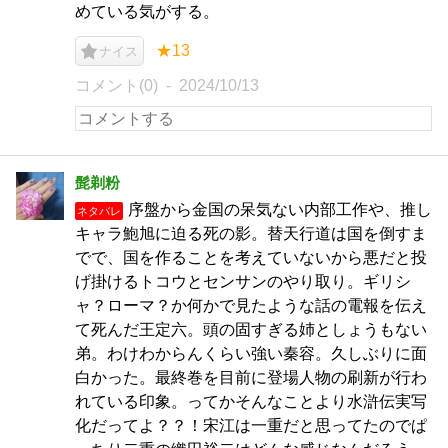
めている気がする。
★13
ナイス
コメント(0)
2024/10/13
髭剃粉
序盤から金国の呆気ない内部工作や、推し
ネタバレ
キャラ鮑旭に迫る死の影。替天行道は国を倒すま
でで、国を作ることを考えていないから悪だと投
げ掛けるトコウとセンサンのやり取り。ギリシ
ャ？ローマ？か何かで見たような話の電報を伝え
て死んだ王定六。頭の固すぎる姉としょうもない
弟。わけわからんくらい強い秦容。久しぶりに面
白かった。最終巻を目前に登場人物の刷新が行わ
れている印象。ってかそんなことより水滸伝実写
化だってよ？？！宋江は一重だと思ってたのでぱ