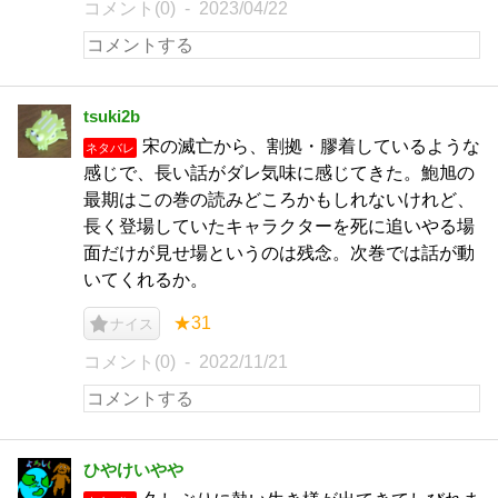
コメント(0)
2023/04/22
tsuki2b
宋の滅亡から、割拠・膠着しているような
ネタバレ
感じで、長い話がダレ気味に感じてきた。鮑旭の
最期はこの巻の読みどころかもしれないけれど、
長く登場していたキャラクターを死に追いやる場
面だけが見せ場というのは残念。次巻では話が動
いてくれるか。
★31
ナイス
コメント(0)
2022/11/21
ひやけいやや