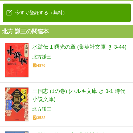
今すぐ登録する（無料）
北方 謙三の関連本
水滸伝 1 曙光の章 (集英社文庫 き 3-44)
北方謙三
4870
三国志 (1の巻) (ハルキ文庫 き 3-1 時代
小説文庫)
北方謙三
3522