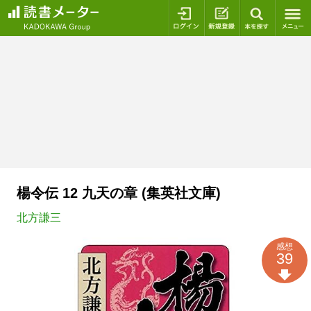
ログイン
新規登録
本を探
楊令伝 12 九天の章 (集英社文庫)
北方謙三
感想
39