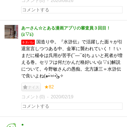
コメント(0)
2020/08/26
あーさん☆とある漫画アプリの審査員３回目！
(⁠≧⁠▽⁠≦⁠)
国造り中。『水滸伝』で活躍した面々が引
ネタバレ
退宣言しつつある中、金軍に襲われていく！！い
まだに楊令は呉用が苦手(¯―¯٥)ちょいと死者が増
える巻。セリフは何だかんだ格好いい(≧▽≦)解説
について。今野敏さんの愚痴。北方謙三＝水滸伝
で良いよね(๑•̀ㅂ•́)و✧
★82
ナイス
コメント(0)
2020/02/19
●