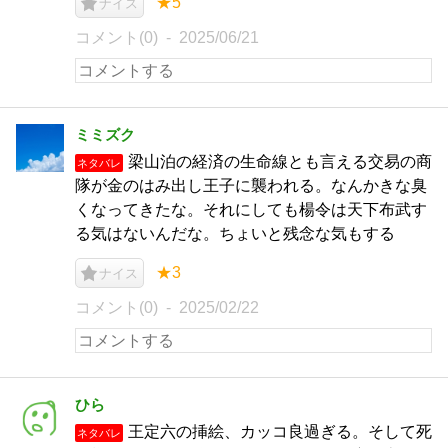
★5
ナイス
コメント(0)
2025/06/21
ミミズク
梁山泊の経済の生命線とも言える交易の商
ネタバレ
隊が金のはみ出し王子に襲われる。なんかきな臭
くなってきたな。それにしても楊令は天下布武す
る気はないんだな。ちょいと残念な気もする
★3
ナイス
コメント(0)
2025/02/22
ひら
王定六の挿絵、カッコ良過ぎる。そして死
ネタバレ