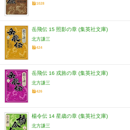
1028
岳飛伝 15 照影の章 (集英社文庫)
北方謙三
424
岳飛伝 16 戎旌の章 (集英社文庫)
北方謙三
426
楊令伝 14 星歳の章 (集英社文庫)
北方謙三