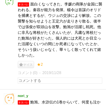
面白くなってきた。李媛の商隊が金国に襲
ネタバレ
われる。秦容が能力を発揮。楊令は首謀のオリド
を捕虜とするが、ウジュの交渉により解放。この
襲撃を知らせようと王定六が走りきり散る。後半
では張俊が双頭山を攻撃。鮑旭が活躍し戦死。他
に非凡な将校がたくさんいたが、凡庸な将校だっ
た鮑旭が好きだった。個人的には犬死とか目立っ
た活躍なくいつの間にか死者になっていたとか、
そういう扱いじゃなく、華々しく散ってくれて嬉
しかった。
★2
ナイス
コメント(0)
2019/11/28
nori_y
鮑旭。水滸伝の1巻からいて、何度も泣か
ネタバレ