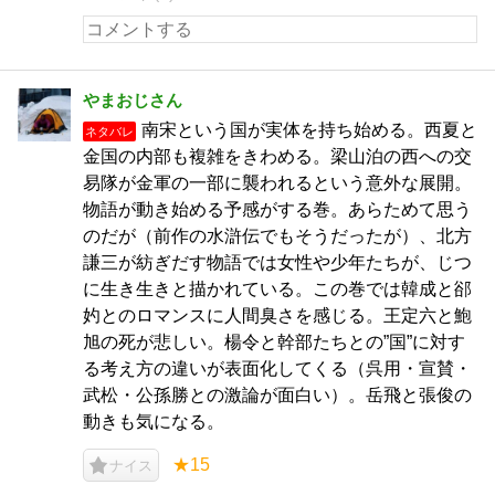
やまおじさん
南宋という国が実体を持ち始める。西夏と
ネタバレ
金国の内部も複雑をきわめる。梁山泊の西への交
易隊が金軍の一部に襲われるという意外な展開。
物語が動き始める予感がする巻。あらためて思う
のだが（前作の水滸伝でもそうだったが）、北方
謙三が紡ぎだす物語では女性や少年たちが、じつ
に生き生きと描かれている。この巻では韓成と郤
妁とのロマンスに人間臭さを感じる。王定六と鮑
旭の死が悲しい。楊令と幹部たちとの”国”に対す
る考え方の違いが表面化してくる（呉用・宣賛・
武松・公孫勝との激論が面白い）。岳飛と張俊の
動きも気になる。
★15
ナイス