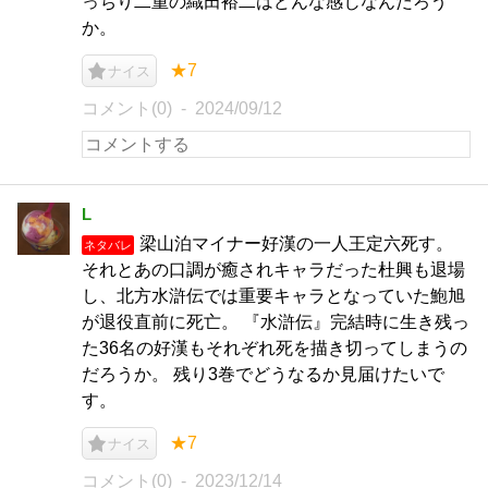
っちり二重の織田裕二はどんな感じなんだろう
か。
★7
ナイス
コメント(0)
2024/09/12
L
梁山泊マイナー好漢の一人王定六死す。
ネタバレ
それとあの口調が癒されキャラだった杜興も退場
し、北方水滸伝では重要キャラとなっていた鮑旭
が退役直前に死亡。 『水滸伝』完結時に生き残っ
た36名の好漢もそれぞれ死を描き切ってしまうの
だろうか。 残り3巻でどうなるか見届けたいで
す。
★7
ナイス
コメント(0)
2023/12/14