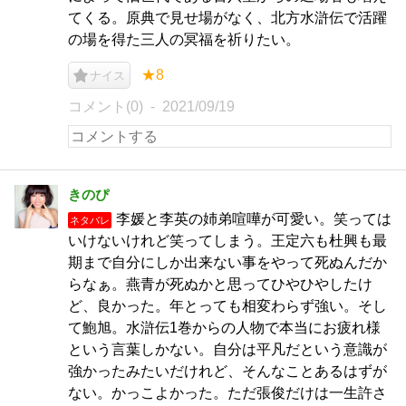
てくる。原典で見せ場がなく、北方水滸伝で活躍
の場を得た三人の冥福を祈りたい。
★8
ナイス
コメント(0)
2021/09/19
きのぴ
李媛と李英の姉弟喧嘩が可愛い。笑っては
ネタバレ
いけないけれど笑ってしまう。王定六も杜興も最
期まで自分にしか出来ない事をやって死ぬんだか
らなぁ。燕青が死ぬかと思ってひやひやしたけ
ど、良かった。年とっても相変わらず強い。そし
て鮑旭。水滸伝1巻からの人物で本当にお疲れ様
という言葉しかない。自分は平凡だという意識が
強かったみたいだけれど、そんなことあるはずが
ない。かっこよかった。ただ張俊だけは一生許さ