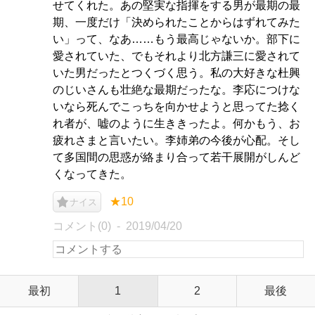
せてくれた。あの堅実な指揮をする男が最期の最
期、一度だけ「決められたことからはずれてみた
い」って、なあ……もう最高じゃないか。部下に
愛されていた、でもそれより北方謙三に愛されて
いた男だったとつくづく思う。私の大好きな杜興
のじいさんも壮絶な最期だったな。李応につけな
いなら死んでこっちを向かせようと思ってた捻く
れ者が、嘘のように生ききったよ。何かもう、お
疲れさまと言いたい。李姉弟の今後が心配。そし
て多国間の思惑が絡まり合って若干展開がしんど
くなってきた。
★10
ナイス
コメント(0)
2019/04/20
最初
1
2
最後