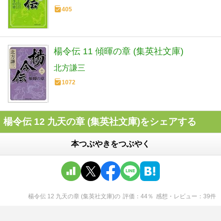
405
楊令伝 11 傾暉の章 (集英社文庫)
北方謙三
1072
楊令伝 12 九天の章 (集英社文庫)をシェアする
本つぶやきをつぶやく
楊令伝 12 九天の章 (集英社文庫)
の
評価
44
％
感想・レビュー
39
件