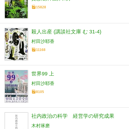
15828
殺人出産 (講談社文庫 む 31-4)
村田沙耶香
11168
世界99 上
村田沙耶香
8105
社内政治の科学 経営学の研究成果
木村琢磨