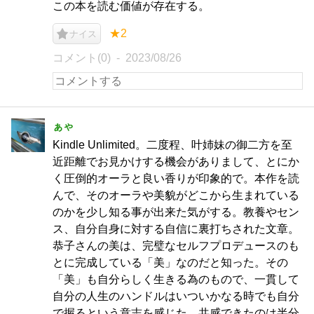
この本を読む価値が存在する。
★2
ナイス
コメント(0)
2023/08/26
ぁゃ
Kindle Unlimited。二度程、叶姉妹の御二方を至
近距離でお見かけする機会がありまして、とにか
く圧倒的オーラと良い香りが印象的で。本作を読
んで、そのオーラや美貌がどこから生まれている
のかを少し知る事が出来た気がする。教養やセン
ス、自分自身に対する自信に裏打ちされた文章。
恭子さんの美は、完璧なセルフプロデュースのも
とに完成している「美」なのだと知った。その
「美」も自分らしく生きる為のもので、一貫して
自分の人生のハンドルはいついかなる時でも自分
で握るという意志を感じた。共感できたのは半分