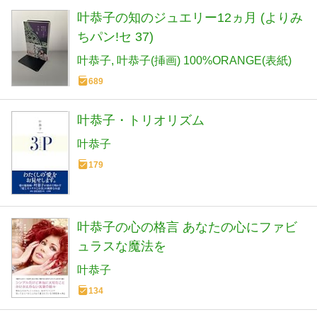
叶恭子の知のジュエリー12ヵ月 (よりみ
ちパン!セ 37)
叶恭子
叶恭子(挿画) 100%ORANGE(表紙)
689
叶恭子・トリオリズム
叶恭子
179
叶恭子の心の格言 あなたの心にファビ
ュラスな魔法を
叶恭子
134