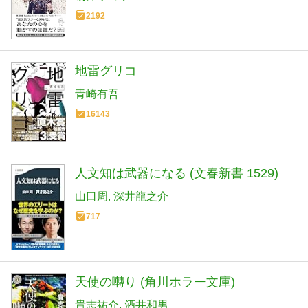
2192
地雷グリコ
青崎有吾
16143
人文知は武器になる (文春新書 1529)
山口周
深井龍之介
717
天使の囀り (角川ホラー文庫)
貴志祐介
酒井和男