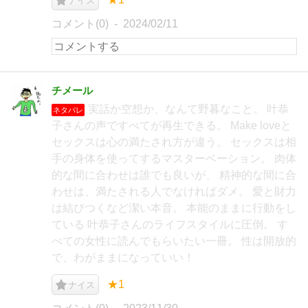
ナイス
コメント(0)
2024/02/11
チメール
実話か空想か、なんて野暮なこと。 叶恭
ネタバレ
子さんの声ですべてが再生できる。 Make loveと
セックスは心の満たされ方が違う。 セックスは相
手の身体を使ってするマスターベーション。 肉体
的な間に合わせは誰でも良いが、 精神的な間に合
わせは、満たされる人でなければダメ。 愛と財力
は結びつくなど潔い本音。 本能のままに行動をし
ている 叶恭子さんのライフスタイルに圧倒。 す
べての女性に読んでもらいたい一冊。 性は開放的
で、わがままになっていい！
★1
ナイス