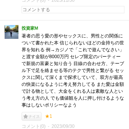
コメント(0)
2023/11/30
投資家M
著者の思う愛の形やセックスに、男性との関係に
ついて書かれた本 信じられないほどの金持ちの世
界を知れる 例→カジノで「これで遊んでなさい」
と渡す金額が8000万円 セレブ限定のパーティー
で新規の富豪と知り合う 目線の合わせ方、テーブ
ル下で足を絡ませる等のテクで男性と繋がる セッ
クスに関して深くまで探求していて、双方が最高
の快楽になるように考え努力してる また愛は金額
で計る物として、大金をくれる人は素敵な人とい
う考え方の人 でも価値観を人に押し付けるような
事はしないポリシーなよう
★1
ナイス
コメント(0)
2023/09/30