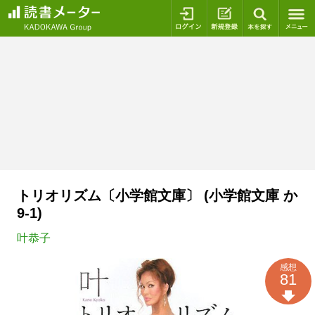
ログイン
新規登録
本を探
トリオリズム〔小学館文庫〕 (小学館文庫 か
9-1)
叶恭子
感想
81