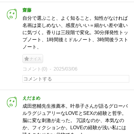
齋藤
自分で選ぶこと、よく知ること。知性がなければ
名画は楽しめない、感度がいい＝細かい差や違い
に気づく。香りは三段階で変化。30分揮発性トッ
プノート、1時間後ミドルノート、3時間後ラスト
ノート、
ナイス
コメント(0)
2025/03/06
えだまめ
成田悠輔先生推薦本。叶恭子さんが語るグローバ
ルラグジュアリーなLOVEとSEXの経験と哲学。
脳に変な刺激が走った。 冗談なのか、本気なの
か、フィクションか。LOVEの経験が浅い私には