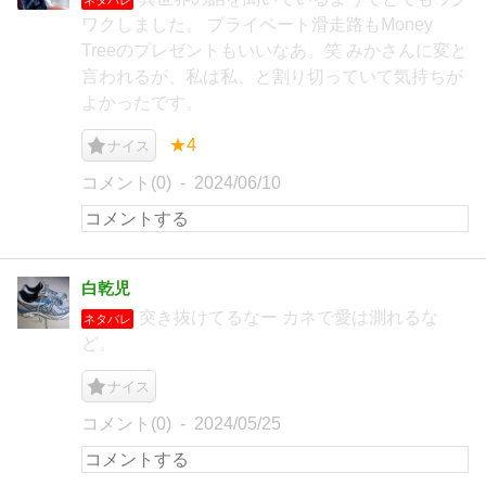
ワクしました。 プライベート滑走路もMoney
Treeのプレゼントもいいなあ。笑 みかさんに変と
言われるが、私は私、と割り切っていて気持ちが
よかったです。
★4
ナイス
コメント(0)
2024/06/10
白乾児
突き抜けてるなー カネで愛は測れるな
ネタバレ
ど。
ナイス
コメント(0)
2024/05/25