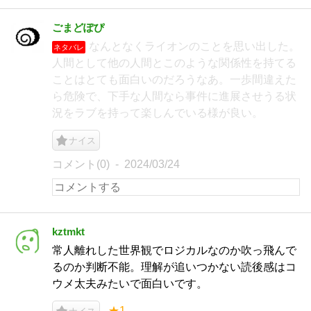
ごまどぽぴ
なんとなくライオンのことを思い出した。
ネタバレ
人間として他の人間とこのような関係性を持てる
ことはとても面白いのだろうなあ。一歩間違えた
ら危険で、下手な人間なら事件に進展させうる状
況をラブを持って楽しんでいる様が良い。
ナイス
コメント(0)
2024/03/24
kztmkt
常人離れした世界観でロジカルなのか吹っ飛んで
るのか判断不能。理解が追いつかない読後感はコ
ウメ太夫みたいで面白いです。
★1