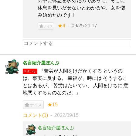
の中に休息を求めたのであって、そこに
休息を見いだせないとわかるや、女を憎
み始めたのです｣
★4
09/25 21:17
ナイス
名言紹介屋ぼんぷ
『苦労が人間をけだかくする というの
ネタバレ
は、事実に反する。 幸福が、時には そうするこ
とはあるが、 苦労はたいてい、 人間をけちに 意
地悪くするものなのだ。』
★15
ナイス
コメント(1)
2022/09/15
名言紹介屋ぼんぷ