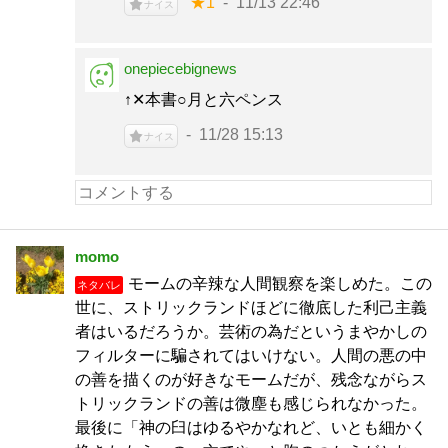
★1
11/13 22:46
ナイス
onepiecebignews
↑✕本書○月と六ペンス
11/28 15:13
ナイス
momo
モームの辛辣な人間観察を楽しめた。この
ネタバレ
世に、ストリックランドほどに徹底した利己主義
者はいるだろうか。芸術の為だというまやかしの
フィルターに騙されてはいけない。人間の悪の中
の善を描くのが好きなモームだが、残念ながらス
トリックランドの善は微塵も感じられなかった。
最後に「神の臼はゆるやかなれど、いとも細かく