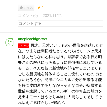
★7
ナイス
コメント(0)
2021/11/21
onepiecebignews
再読。天才というものが世俗を超越した存
ネタバレ
在、つまりは開拓者だとするならばモームは天才
にはあたらないと私は思う。翻訳者である行方昭
夫さんの解説にもあるように世俗側に属している
モーム、そんな彼は新境地を開拓することよりも
むしろ新境地を解体することに優れていたのでは
ないだろうか。簡潔にシニカルに分析出来る才能
を持つ皮肉屋でありながらそんな自分が所属する
世俗を逸脱しているエネルギーの持ち主に魅力を
見出すモームはやはり本当に人間らしくそしてそ
れゆえに素晴らしい作家だ。