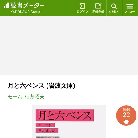
ログイン
新規登録
本を探
月と六ペンス (岩波文庫)
モーム
,
行方昭夫
感想
22