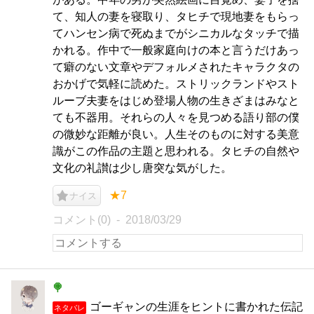
て、知人の妻を寝取り、タヒチで現地妻をもらっ
てハンセン病で死ぬまでがシニカルなタッチで描
かれる。作中で一般家庭向けの本と言うだけあっ
て癖のない文章やデフォルメされたキャラクタの
おかげで気軽に読めた。ストリックランドやスト
ルーブ夫妻をはじめ登場人物の生きざまはみなと
ても不器用。それらの人々を見つめる語り部の僕
の微妙な距離が良い。人生そのものに対する美意
識がこの作品の主題と思われる。タヒチの自然や
文化の礼讃は少し唐突な気がした。
★7
ナイス
コメント(0)
2018/03/29
🍭
ゴーギャンの生涯をヒントに書かれた伝記
ネタバレ