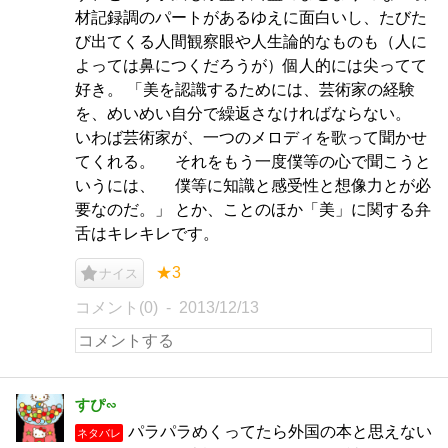
材記録調のパートがあるゆえに面白いし、たびた
び出てくる人間観察眼や人生論的なものも（人に
よっては鼻につくだろうが）個人的には尖ってて
好き。 「美を認識するためには、芸術家の経験
を、めいめい自分で繰返さなければならない。
いわば芸術家が、一つのメロディを歌って聞かせ
てくれる。 それをもう一度僕等の心で聞こうと
いうには、 僕等に知識と感受性と想像力とが必
要なのだ。」 とか、ことのほか「美」に関する弁
舌はキレキレです。
★3
ナイス
コメント(0)
2013/12/13
すぴ∽
パラパラめくってたら外国の本と思えない
ネタバレ