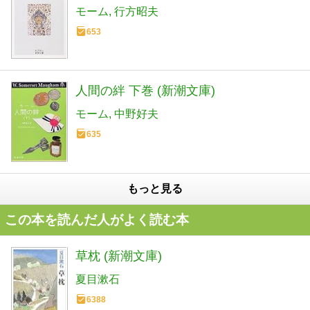
モーム
行方昭夫
653
人間の絆 下巻 (新潮文庫)
モーム
中野好夫
635
もっと見る
この本を読んだ人がよく読む本
草枕 (新潮文庫)
夏目漱石
6388