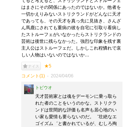
てると考えると、ストリクランドとストルーフェ
はまさにその関係にあったのではないか。他者を
一切かえりみないストリクランドがどんなに天才
であっても、その天才を真っ先に見抜き、さんざ
ん馬鹿にされても重病の彼を自宅に引取り看病し
たストルーフェがいなかったらストリクランドの
芸術は後世に残らなかった。強烈な印象を残す裏
主人公はストルーフェだ。しかしこれ程憐れで哀
しい人物はいないのではないか…
★5
ナイス
コメント(1)
2024/04/06
トビウオ
天才芸術家とは魂をデーモンに乗っ取ら
れた者のことをいうのかな。ストリクラ
ンドは世間的な評価も名声も居心地のい
い家も愛情も要らないのだ。゛壮絶なエ
ゴイズム゛と書かれているが、むしろ殉