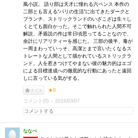
風小説。 語り部は天才に憧れる六ペンス 本作の
二部とも言える“パリの生活”に出てきたダークと
ブランチ、ストリックランドのいざこざは生々し
くとても面白かった。そこで触れられた人間不可
解説、矛盾説の件は常日頃思ってることなので、
余計にリアリティーを感じた。 三部の後半、毒が
一周まわっていっそ、高潔とまで言いたくなるス
トレートな人間として描かれているストリックラ
ンド。人を惹きつけてやまない彼の魅力的はエゴ
による目標達成への徹底的な行動にあったと遠回
しに言っている気がする。
★8
ナイス
コメント(0)
2016/03/07
ななべ