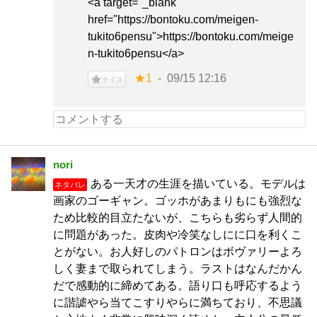
<a target="_blank"
href="https://bontoku.com/meigen-
tukito6pensu">https://bontoku.com/meige
n-tukito6pensu</a>
★1
09/15 12:16
ナイス
nori
ある一天才の生涯を描いている。モデルは
ネタバレ
画家のゴーギャン。ゴッホがあまりもにも強烈な
ため比較的目立たないが、こちらも劣らず人間的
に問題があった。皮肉や冷笑なしにに口を利くこ
とがない。お人好しのパトロンはボヴァリーよろ
しく妻まで取られてしまう。ラストはなんだかん
だで感動的に締めてある。語り口も呼応するよう
に諧謔やら当てこすりやらに満ちており、不思議