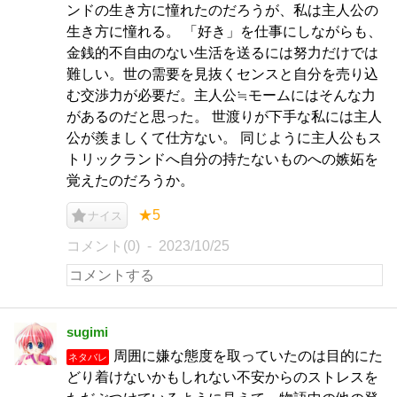
ンドの生き方に憧れたのだろうが、私は主人公の
生き方に憧れる。 「好き」を仕事にしながらも、
金銭的不自由のない生活を送るには努力だけでは
難しい。世の需要を見抜くセンスと自分を売り込
む交渉力が必要だ。主人公≒モームにはそんな力
があるのだと思った。 世渡りが下手な私には主人
公が羨ましくて仕方ない。 同じように主人公もス
トリックランドへ自分の持たないものへの嫉妬を
覚えたのだろうか。
★5
ナイス
コメント(0)
2023/10/25
sugimi
周囲に嫌な態度を取っていたのは目的にた
ネタバレ
どり着けないかもしれない不安からのストレスを