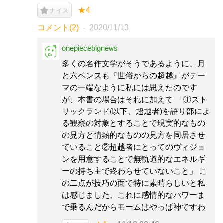
★4
ナイス
コメント(2)
2020/11/13
onepiecebignews
多くの名作文学がそうであるように、月
と六ペンスも『世俗からの超越』がテー
マの一端なように私には思えたのです
が、本書の場合はそれに加えて 「①スト
リックランド(以下、超越者)を語り部によ
る観察の対象とすることで現実的なもの
の見方と情熱的なものの見方を同居させ
ていること②超越者にとってのヴィジョ
ンを用意することで無軌道的なエネルギ
ーの持ち主で終わらせていないこと」 こ
の二点が技巧の面で特に素晴らしいと私
は感じました。これに感情的なパワーま
で乗るんだからモームはやっぱ神ですわ