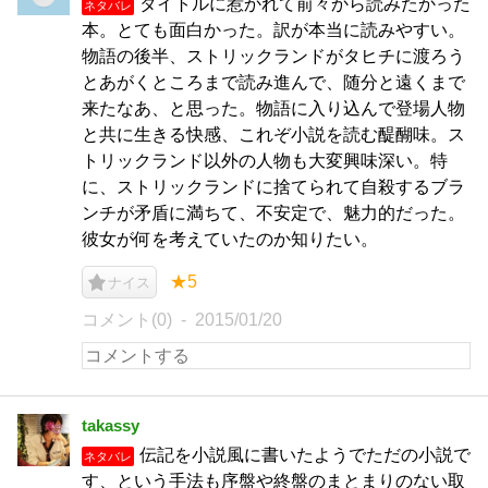
タイトルに惹かれて前々から読みたかった
ネタバレ
本。とても面白かった。訳が本当に読みやすい。
物語の後半、ストリックランドがタヒチに渡ろう
とあがくところまで読み進んで、随分と遠くまで
来たなあ、と思った。物語に入り込んで登場人物
と共に生きる快感、これぞ小説を読む醍醐味。ス
トリックランド以外の人物も大変興味深い。特
に、ストリックランドに捨てられて自殺するブラ
ンチが矛盾に満ちて、不安定で、魅力的だった。
彼女が何を考えていたのか知りたい。
★5
ナイス
コメント(0)
2015/01/20
takassy
伝記を小説風に書いたようでただの小説で
ネタバレ
す、という手法も序盤や終盤のまとまりのない取