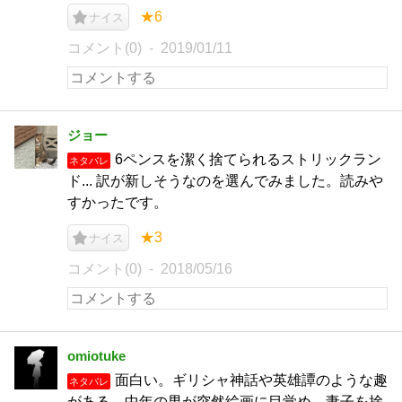
★6
ナイス
コメント(0)
2019/01/11
ジョー
6ペンスを潔く捨てられるストリックラン
ネタバレ
ド... 訳が新しそうなのを選んでみました。読みや
すかったです。
★3
ナイス
コメント(0)
2018/05/16
omiotuke
面白い。ギリシャ神話や英雄譚のような趣
ネタバレ
がある。中年の男が突然絵画に目覚め、妻子を捨