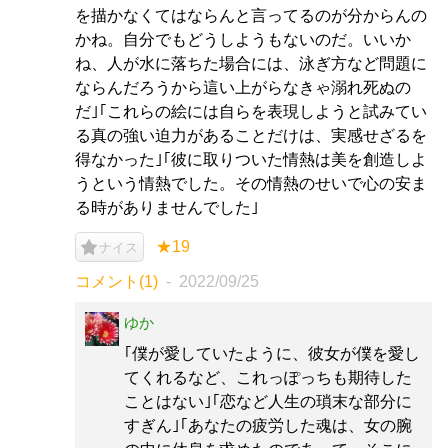
を描かなくてはならんと言ってるのが分からんの
かね。自分でもどうしようもないのだ。いいか
ね、人が水に落ちた場合には、泳ぎ方など問題に
ならんだろうから這い上がらなきゃ溺れ死ぬの
だ｣｢これらの絵には自らを表現しようと試みてい
る真の強い迫力があることだけは、実感せざるを
得なかった｣｢彼に取りついた情熱は美を創造しよ
うという情熱でした。その情熱のせいで心の安ま
る時がありませんでした｣
★19
ナイス
コメント(1)
2022/09/25
ゆか
｢僕が愛していたように、彼女が僕を愛し
てくれるなど、これっぽっちも期待した
ことはない｣｢恋など人生の瑣末な部分に
すぎん｣｢あなたの疲労した魂は、女の腕