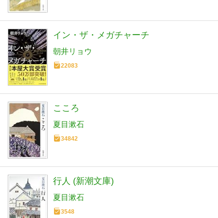
イン・ザ・メガチャーチ
朝井リョウ
22083
こころ
夏目漱石
34842
行人 (新潮文庫)
夏目漱石
3548