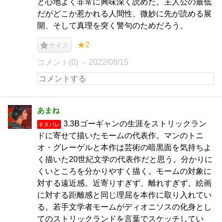
と心地よく非常に興味深く読めた。主人公の最低
だがどこか惹かれる人間性、微妙に先が読める展
開、そして真理を突く警句のためだろう。
★2
ナイス
コメント(0)
2022/08/15
あまね
3.3Bゴーギャンの生涯をストリックラン
ネタバレ
ドに寄せて描いたモームの代表作。マンのトニ
オ・グレーゲルと本作は芸術の暗黒面を気持ちよ
く描いた20世紀文学の代表作だと思う。分かりに
くいところを分かりやすく描く。モームの対象に
対する遠近感。近寄りすぎず、離れすぎず。絵画
に対する距離感と同じ理屈を本作に取り入れてい
る。若手文学者モームがディオニソスの化身とし
てのストリックランドを言葉でスケッチしてい