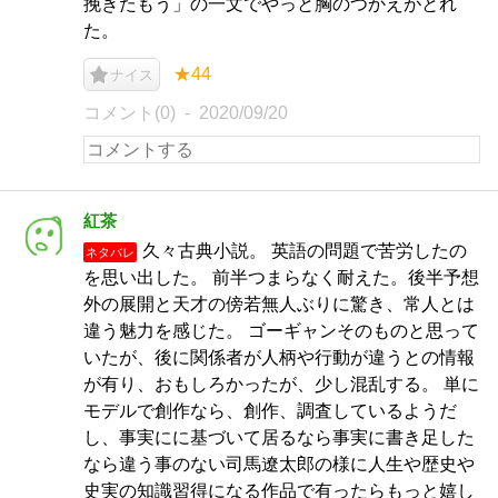
挽きたもう」の一文でやっと胸のつかえがとれ
た。
★44
ナイス
コメント(0)
2020/09/20
紅茶
久々古典小説。 英語の問題で苦労したの
ネタバレ
を思い出した。 前半つまらなく耐えた。後半予想
外の展開と天才の傍若無人ぶりに驚き、常人とは
違う魅力を感じた。 ゴーギャンそのものと思って
いたが、後に関係者が人柄や行動が違うとの情報
が有り、おもしろかったが、少し混乱する。 単に
モデルで創作なら、創作、調査しているようだ
し、事実にに基づいて居るなら事実に書き足した
なら違う事のない司馬遼太郎の様に人生や歴史や
史実の知識習得になる作品で有ったらもっと嬉し