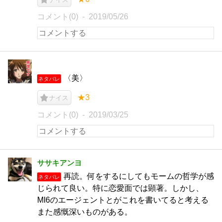
コメント(0)
2019/05/26
〈美〉
ネタバレ
★3
ナイス
コメント(0)
2019/03/25
ササキアンヨ
再読。何をするにしてもモームの哲学が感
ネタバレ
じられて良い。特に恋愛面では顕著。しかし、
MI6のエージェントとがこれを書いてると考える
また感慨深いものがある。