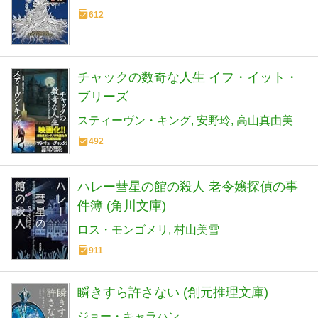
612
チャックの数奇な人生 イフ・イット・
ブリーズ
スティーヴン・キング
安野玲
高山真由美
492
ハレー彗星の館の殺人 老令嬢探偵の事
件簿 (角川文庫)
ロス・モンゴメリ
村山美雪
911
瞬きすら許さない (創元推理文庫)
ジョー・キャラハン