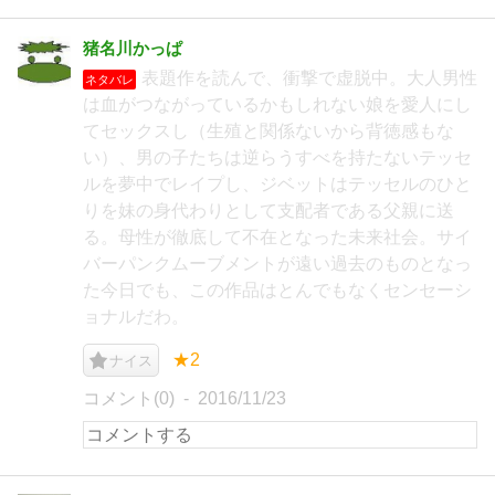
猪名川かっぱ
表題作を読んで、衝撃で虚脱中。大人男性
ネタバレ
は血がつながっているかもしれない娘を愛人にし
てセックスし（生殖と関係ないから背徳感もな
い）、男の子たちは逆らうすべを持たないテッセ
ルを夢中でレイプし、ジベットはテッセルのひと
りを妹の身代わりとして支配者である父親に送
る。母性が徹底して不在となった未来社会。サイ
バーパンクムーブメントが遠い過去のものとなっ
た今日でも、この作品はとんでもなくセンセーシ
ョナルだわ。
★2
ナイス
コメント(0)
2016/11/23