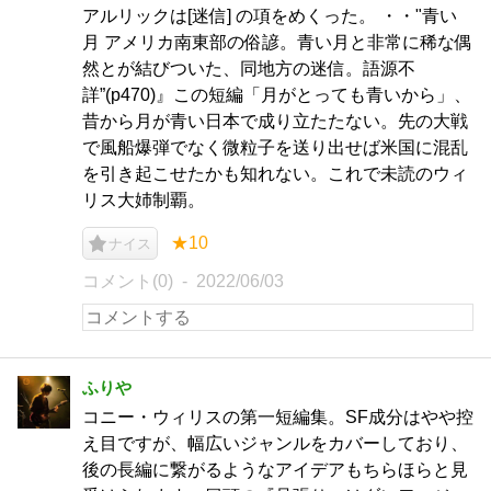
アルリックは[迷信] の項をめくった。 ・・"青い
月 アメリカ南東部の俗諺。青い月と非常に稀な偶
然とが結びついた、同地方の迷信。語源不
詳”(p470)』この短編「月がとっても青いから」、
昔から月が青い日本で成り立たたない。先の大戦
で風船爆弾でなく微粒子を送り出せば米国に混乱
を引き起こせたかも知れない。これで未読のウィ
リス大姉制覇。
★10
ナイス
コメント(0)
2022/06/03
ふりや
コニー・ウィリスの第一短編集。SF成分はやや控
え目ですが、幅広いジャンルをカバーしており、
後の長編に繋がるようなアイデアもちらほらと見