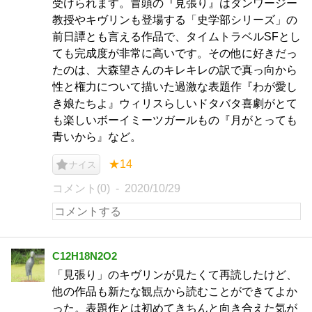
受けられます。冒頭の『見張り』はダンワージー
教授やキヴリンも登場する「史学部シリーズ」の
前日譚とも言える作品で、タイムトラベルSFとし
ても完成度が非常に高いです。その他に好きだっ
たのは、大森望さんのキレキレの訳で真っ向から
性と権力について描いた過激な表題作『わが愛し
き娘たちよ』ウィリスらしいドタバタ喜劇がとて
も楽しいボーイミーツガールもの『月がとっても
青いから』など。
★14
ナイス
コメント(0)
2020/10/29
C12H18N2O2
「見張り」のキヴリンが見たくて再読したけど、
他の作品も新たな観点から読むことができてよか
った。表題作とは初めてきちんと向き合えた気が