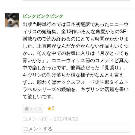
ピンクピンクピンク
出版当時単行本では日本初翻訳であったコニーウ
ィリスの短編集。全12作いろんな角度からのSF
満載なので読み終わるのにとても時間がかかりま
した。正直何がなんだか分からない作品もいくつ
か…。そんな中でのお気に入りは『月がとっても
青いから』。コニーウィリス節のコメディど真ん
中で楽しかったです。他再読だった『見張り』、
キヴリンの削げ落ちた様な様子がなんとも言え
ず…。願わくばオックスフォード史学部タイムト
ラベルシリーズの続編を、キヴリンの活躍を書い
て欲しいです。
★5
ナイス
コメント(0)
2017/04/02