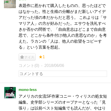
表題作に惹かれて購入したものの、思ったほどで
はなかった。性と生殖の分離がまだ新しいアイデ
アだった頃の本だからだと思う。 これよりは「サ
マリア人」の方が好みだった。エサウを洗礼すべ
きか否かの問答で、「自由意志はどこまで自由意
思で、どこから条件付け/他人の意思なのか」を考
えた。ラカンの「人は、他人の欲望をコピーす
る」という言葉を想起。
★1
ナイス
コメント(0)
2018/06/06
mono-less
アメリカの女流SF作家コニー・ウィリスの処女短
編集。史学部シリーズのオープナーとなった「見
張り」は以前ベスト短編集でも読んだが、やはり