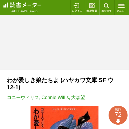
ログイン
新規登録
本を探
わが愛しき娘たちよ (ハヤカワ文庫 SF ウ
12-1)
コニーウィリス
,
Connie Willis
,
大森望
感想
72