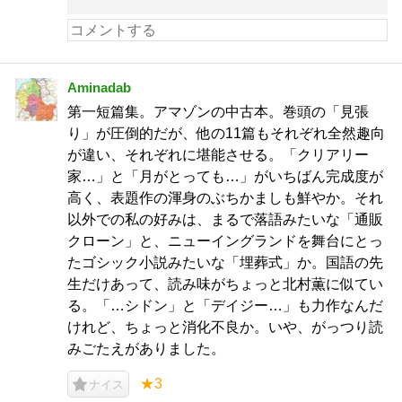
Aminadab
第一短篇集。アマゾンの中古本。巻頭の「見張
り」が圧倒的だが、他の11篇もそれぞれ全然趣向
が違い、それぞれに堪能させる。「クリアリー
家…」と「月がとっても…」がいちばん完成度が
高く、表題作の渾身のぶちかましも鮮やか。それ
以外での私の好みは、まるで落語みたいな「通販
クローン」と、ニューイングランドを舞台にとっ
たゴシック小説みたいな「埋葬式」か。国語の先
生だけあって、読み味がちょっと北村薫に似てい
る。「…シドン」と「デイジー…」も力作なんだ
けれど、ちょっと消化不良か。いや、がっつり読
みごたえがありました。
★3
ナイス