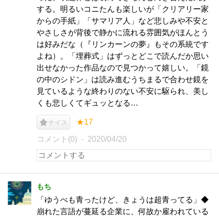
する。明るいコニたんも楽しいが「クリアリー家
からの手紙」「サマリア人」など悲しみや不安と
やさしさが背後で静かに流れる雰囲気がほんとう
は好みだな（『リンカーンの夢』もその系統です
よね）。「埋葬式」はずっとどこで読んだか思い
出せなかった作品なので見つかって嬉しい。「鏡
の中のシドン」は読み進むうちまるで合わせ鏡を
見ているような終わりのない不安に駆られ、美し
くも悲しくてギュッとなる…
★17
ナイス
コメント(0)
2020/04/20
もち
「ゆうべも青ったけど、きょうは超青ってる」◆
崩れた言語が蔓延る企業に、何故か雇われている