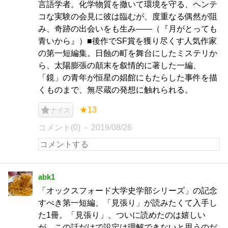
言語学者。化学物質を撒いて環境を守る、ヘンテ
コな実験の会見に彼は臨むが、度重なる偶然が阻
み、奇跡の出会いをも生み――（『月がとっても
青いから』）■後作でSF賞を獲り尽くす人気作家
の第一短編集。日蝕の町を舞台にしたミステリか
ら、太陽膨張の顛末を叙情的に著した一編、
「鏡」の青年が恒星の娼館にもたらした事件を描
くものまで、無尽蔵の発想に触れられる。
★13
ナイス
コメント(0)
2019/08/26
abk1
「オックスフォード大学史学部シリーズ」の記念
すべき第一短編、「見張り」が読みたくて入手し
た1冊。「見張り」、ついに読めたのは嬉しい
が、この話だけで設定は理解できないと思うのだ