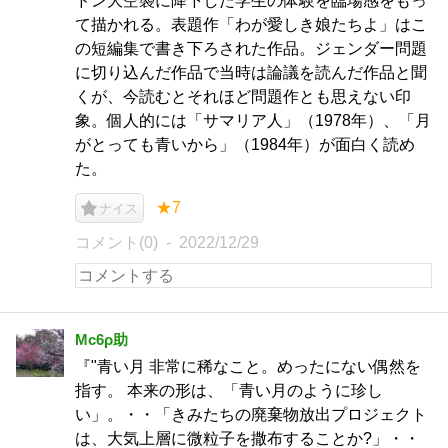
ドン大空襲に降下した学生の体験を臨場感をもっ
て描かれる。表題作「わが愛しき娘たちよ」はこ
の短編集で書き下ろされた作品。ジェンダー問題
に切り込んだ作品で当時は論議を読んだ作品と聞
くが、今読むとそれほど問題作とも思えない印
象。個人的には「サマリア人」（1978年）、「月
がとっても青いから」（1984年）が面白く読め
た。
★7
ナイス
コメント(0)
2022/12/29
Mc6ρ助
『"青い月 非常に稀なこと。めったにない偶然を
指す。 本来の形は、「青い月のように珍し
い」。・・「きみたちの廃棄物放出プロジェクト
は、大気上層に微粒子を撒布することか?」・・