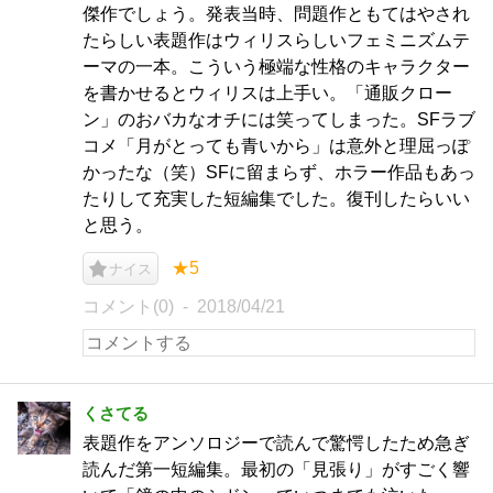
傑作でしょう。発表当時、問題作ともてはやされ
たらしい表題作はウィリスらしいフェミニズムテ
ーマの一本。こういう極端な性格のキャラクター
を書かせるとウィリスは上手い。「通販クロー
ン」のおバカなオチには笑ってしまった。SFラブ
コメ「月がとっても青いから」は意外と理屈っぽ
かったな（笑）SFに留まらず、ホラー作品もあっ
たりして充実した短編集でした。復刊したらいい
と思う。
★5
ナイス
コメント(0)
2018/04/21
くさてる
表題作をアンソロジーで読んで驚愕したため急ぎ
読んだ第一短編集。最初の「見張り」がすごく響