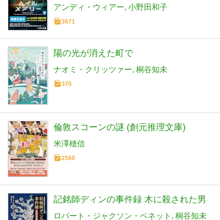
アンディ・ウィアー
小野田和子
3671
陽の光が消えた町で
ナオミ・クリッツァー
桐谷知未
370
倫敦スコーンの謎 (創元推理文庫)
米澤穂信
2560
記銘師ディンの事件録 木に殺された男
ロバート・ジャクソン・ベネット
桐谷知未