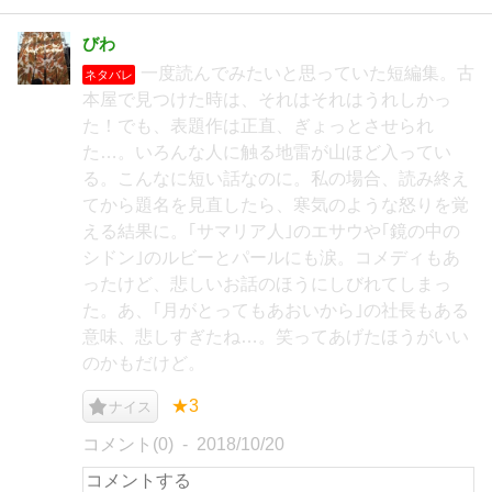
びわ
一度読んでみたいと思っていた短編集。古
ネタバレ
本屋で見つけた時は、それはそれはうれしかっ
た！でも、表題作は正直、ぎょっとさせられ
た…。いろんな人に触る地雷が山ほど入ってい
る。こんなに短い話なのに。私の場合、読み終え
てから題名を見直したら、寒気のような怒りを覚
える結果に。｢サマリア人｣のエサウや｢鏡の中の
シドン｣のルビーとパールにも涙。コメディもあ
ったけど、悲しいお話のほうにしびれてしまっ
た。あ、｢月がとってもあおいから｣の社長もある
意味、悲しすぎたね…。笑ってあげたほうがいい
のかもだけど。
★3
ナイス
コメント(0)
2018/10/20