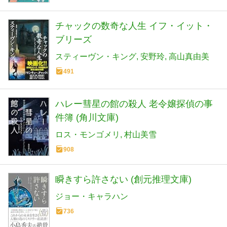
チャックの数奇な人生 イフ・イット・
ブリーズ
スティーヴン・キング
安野玲
高山真由美
491
ハレー彗星の館の殺人 老令嬢探偵の事
件簿 (角川文庫)
ロス・モンゴメリ
村山美雪
908
瞬きすら許さない (創元推理文庫)
ジョー・キャラハン
736