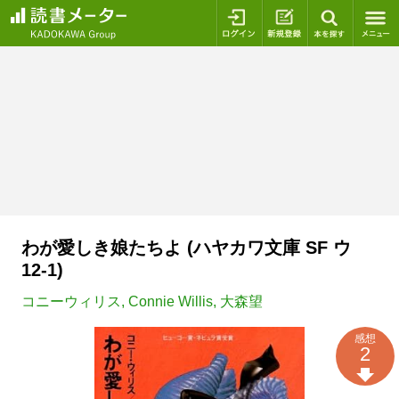
ログイン
新規登録
本を探
わが愛しき娘たちよ (ハヤカワ文庫 SF ウ
12-1)
コニーウィリス
,
Connie Willis
,
大森望
感想
2