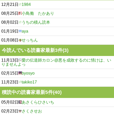
12月21日
1984
08月25日
小鳥働 たかあり
08月02日
うちの積ん読本
01月19日
aya
01月08日
せっちん
今読んでいる読書家最新3件(3)
11月13日
愛の伝道師カロン@悪を成敗するのに情けは、い
りませんよっ
02月15日
byosyo
11月23日
takiko17
積読中の読書家最新5件(40)
05月02日
あさくらひさいち
02月23日
さくさせお