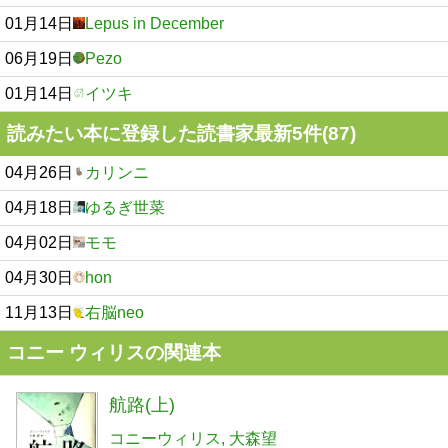
01月14日
Lepus in December
06月19日
Pezo
01月14日
イツキ
読みたい本に登録した読書家最新5件(87)
04月26日
カリンニ
04月18日
ゆるぎ世菜
04月02日
モモ
04月30日
hon
11月13日
右脳neo
コニー ウィリスの関連本
航路(上)
コニーウィリス
大森望