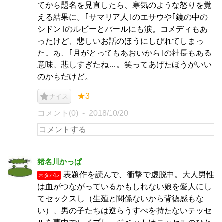
てから題名を見直したら、寒気のような怒りを覚
える結果に。｢サマリア人｣のエサウや｢鏡の中の
シドン｣のルビーとパールにも涙。コメディもあ
ったけど、悲しいお話のほうにしびれてしまっ
た。あ、｢月がとってもあおいから｣の社長もある
意味、悲しすぎたね…。笑ってあげたほうがいい
のかもだけど。
★3
ナイス
コメント(0)
2018/10/20
猪名川かっぱ
表題作を読んで、衝撃で虚脱中。大人男性
ネタバレ
は血がつながっているかもしれない娘を愛人にし
てセックスし（生殖と関係ないから背徳感もな
い）、男の子たちは逆らうすべを持たないテッセ