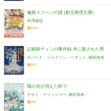
倫敦スコーンの謎 (創元推理文庫)
米澤穂信
2548
記銘師ディンの事件録 木に殺された男
ロバート・ジャクソン・ベネット
桐谷知未
602
陽の光が消えた町で
ナオミ・クリッツァー
桐谷知未
366